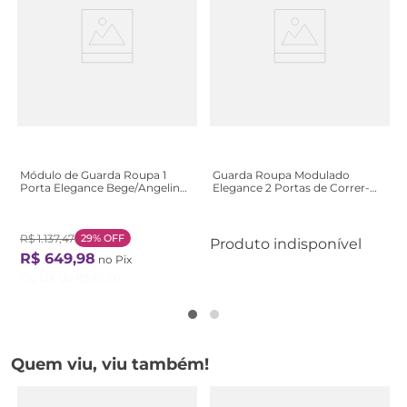
Módulo de Guarda Roupa 1
Guarda Roupa Modulado
Porta Elegance Bege/Angelin
Elegance 2 Portas de Correr-
Angelin
Níquel
R$
1
.
137
,
47
29%
OFF
Produto indisponível
R$
649
,
98
no Pix
Ou
12
X de
R$
67
,
70
Quem viu, viu também!