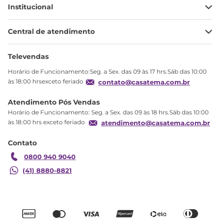
Institucional
Minha Conta
Central de atendimento
Meus pedidos
Ajuda
Sobre Nós
Televendas
Política de privacidade
Horário de Funcionamento:Seg. a Sex. das 09 às 17 hrs.Sáb das 10:00
Produtos Estoque
às 18:00 hrsexceto feriado
contato@casatema.com.br
Segurança
Atendimento Pós Vendas
Troca
Horário de Funcionamento: Seg. a Sex. das 09 às 18 hrs.Sáb das 10:00
Formas de Pagamento
às 18:00 hrs exceto feriado
atendimento@casatema.com.br
Blog CASATEMA
Contato
Garantia
0800 940 9040
(41) 8880-8821