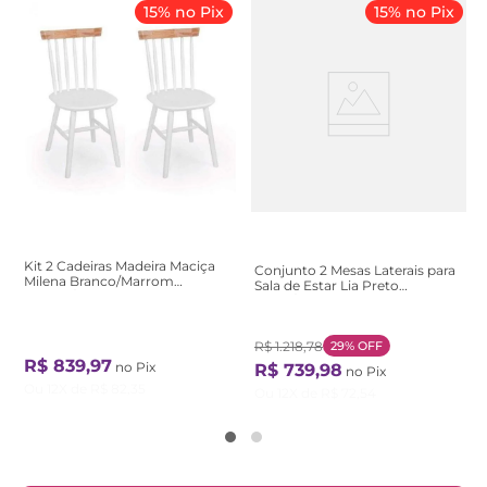
15% no Pix
15% no Pix
Kit 2 Cadeiras Madeira Maciça
Conjunto 2 Mesas Laterais para
Milena Branco/Marrom
Sala de Estar Lia Preto
Branco/Natural
Preto/Natural
R$
1
.
218
,
78
29%
OFF
R$
839
,
97
no Pix
R$
739
,
98
no Pix
Ou
12
X de
R$
82
,
35
Ou
12
X de
R$
72
,
54