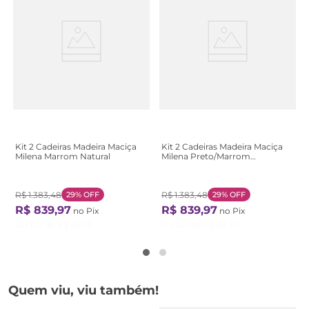
Kit 2 Cadeiras Madeira Maciça
Kit 2 Cadeiras Madeira Maciça
Milena Marrom Natural
Milena Preto/Marrom
Preto/Natural
R$
1
.
383
,
48
29%
OFF
R$
1
.
383
,
48
29%
OFF
R$
839
,
97
R$
839
,
97
no Pix
no Pix
Ou
12
X de
R$
82
,
35
Ou
12
X de
R$
82
,
35
Quem viu, viu também!