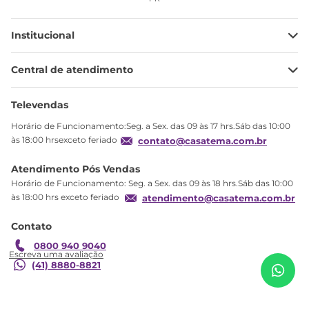
Institucional
Minha Conta
Central de atendimento
Meus pedidos
Ajuda
Sobre Nós
Televendas
Política de privacidade
Horário de Funcionamento:Seg. a Sex. das 09 às 17 hrs.Sáb das 10:00
Produtos Estoque
às 18:00 hrsexceto feriado
contato@casatema.com.br
Segurança
Atendimento Pós Vendas
Troca
Horário de Funcionamento: Seg. a Sex. das 09 às 18 hrs.Sáb das 10:00
Formas de Pagamento
às 18:00 hrs exceto feriado
atendimento@casatema.com.br
Blog CASATEMA
Contato
Garantia
0800 940 9040
(41) 8880-8821