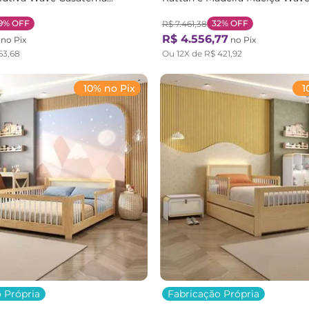
rom Branco/Natural
Branco/Ma Branco/Natural
9%
OFF
32%
OFF
R$
7
.
461
,
38
R$
4
.
556
,
77
no Pix
no Pix
63
,
68
Ou
12
X de
R$
421
,
92
10% no Pix
1
 Própria
Fabricação Própria