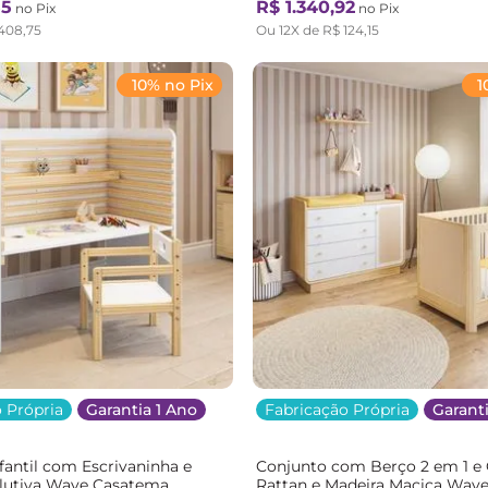
55
R$
1
.
340
,
92
no Pix
no Pix
408
,
75
Ou
12
X de
R$
124
,
15
10% no Pix
1
 Própria
Garantia 1 Ano
Fabricação Própria
Garanti
fantil com Escrivaninha e
Conjunto com Berço 2 em 1 e
olutiva Wave Casatema
Rattan e Madeira Maciça Wav