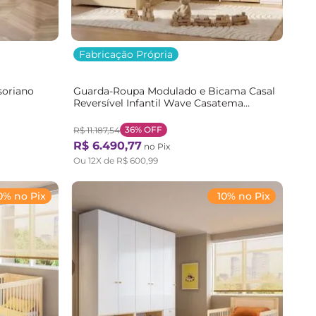
Fabricação Própria
soriano
Guarda-Roupa Modulado e Bicama Casal
Reversível Infantil Wave Casatema
erde
Branco/Marrom Natural/Branco
36%
OFF
R$
11
.
187
,
54
R$
6
.
490
,
77
no Pix
Ou
12
X de
R$
600
,
99
0% no Pix
10% no Pix