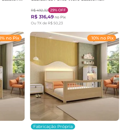
Marrom Natural
29%
OFF
R$
492
,
32
R$
316
,
49
no Pix
Ou
7
X de
R$
50
,
23
0% no Pix
10% no Pix
Fabricação Própria