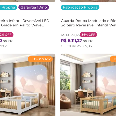
 Própria
Garantia 1 Ano
Fabricação Própria
eiro Infantil Reversível LED
Guarda-Roupa Modulado e Bi
 Grade em Palito Wave
Solteiro Reversível Infantil Wa
ranco Branco
Casatema Branco/Marrom
Branco/Natural
2%
OFF
36%
OFF
R$
10
.
533
,
45
0
R$
6
.
111
,
27
no Pix
no Pix
199
,
29
Ou
12
X de
R$
565
,
86
10% no Pix
1