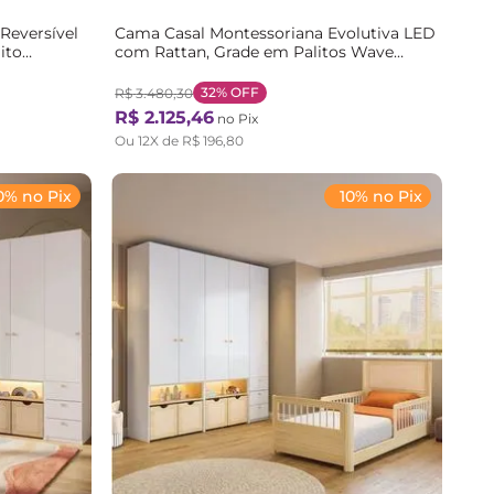
Reversível
Cama Casal Montessoriana Evolutiva LED
ito
com Rattan, Grade em Palitos Wave
co
Casatema Bege/Marrom Natural
32%
OFF
R$
3
.
480
,
30
R$
2
.
125
,
46
no Pix
Ou
12
X de
R$
196
,
80
0% no Pix
10% no Pix