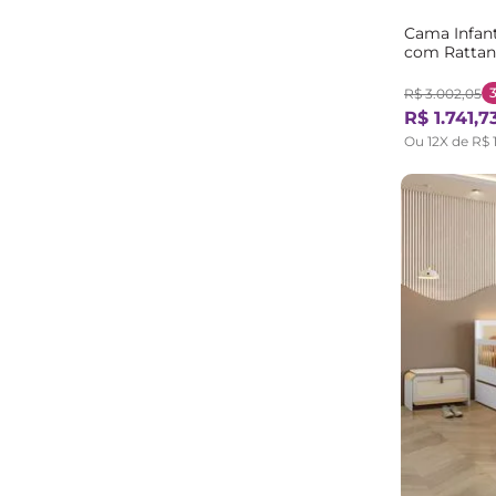
Cama Infant
com Rattan
Bege/Marro
R$
3
.
002
,
05
R$
1
.
741
,
7
Ou
12
X de
R$