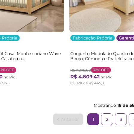
 Própria
Fabricação Própria
Garanti
il Casal Montessoriano Wave
Conjunto Modulado Quarto d
 Casatema
Berço, Cômoda e Prateleira c
m/Verde Natural/Verde
Cabideiros Wave Casatema
Branco/Marrom Branco/Natur
32%
OFF
32%
OFF
R$
7
.
875
,
08
0
R$
4
.
809
,
42
no Pix
no Pix
169
,
75
Ou
12
X de
R$
445
,
31
Mostrando
18 de 5
1
2
3