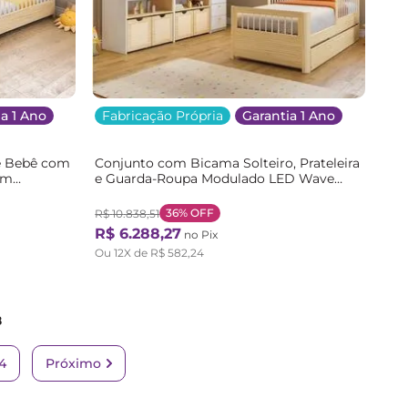
a 1 Ano
Fabricação Própria
Garantia 1 Ano
e Bebê com
Conjunto com Bicama Solteiro, Prateleira
om
e Guarda-Roupa Modulado LED Wave
Casatema Branco/Marrom
al
Branco/Natural
36%
OFF
R$
10
.
838
,
51
R$
6
.
288
,
27
no Pix
Ou
12
X de
R$
582
,
24
8
4