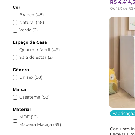
R$
4
.
414
,
Cama Solteiro
(
5
)
Cor
Ou
12
X de
R$
Bicama Infantil
(
4
)
Branco
(
48
)
Quarto de Bebê Completo
(
3
)
Natural
(
48
)
Mesa e Cadeira Infantil
(
3
)
Verde
(
2
)
Cama Solteiro Infantil
(
3
)
Estante Infantil
(
2
)
Espaço da Casa
Bicamas
(
2
)
Quarto Infantil
(
49
)
Cômoda para Bebê
(
1
)
Sala de Estar
(
2
)
Cômoda Infantil
(
1
)
Gênero
Berço
(
1
)
Unisex
(
58
)
Berço Mini Cama
(
1
)
Marca
Casatema
(
58
)
Material
Fabricação
MDF
(
10
)
Madeira Maciça
(
39
)
Conjunto In
Cadeira Ev