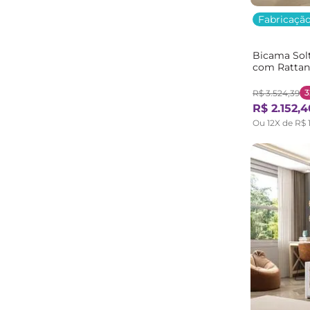
Fabricação
Bicama Solt
com Rattan
Casatema B
3
R$
3
.
524
,
39
R$
2
.
152
,
4
Ou
12
X de
R$