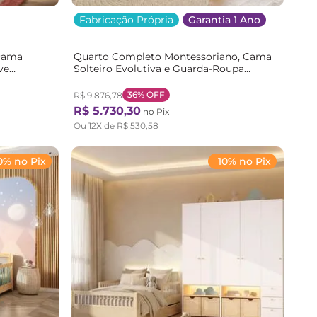
Fabricação Própria
Garantia 1 Ano
cama
Quarto Completo Montessoriano, Cama
ve
Solteiro Evolutiva e Guarda-Roupa
Modulado com LED Wave Casatema
Branco/Marrom Branco/Natural
36%
OFF
R$
9
.
876
,
78
R$
5
.
730
,
30
no Pix
Ou
12
X de
R$
530
,
58
0% no Pix
10% no Pix