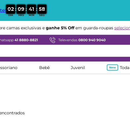
:
:
:
0
2
0
9
4
1
5
7
te!
DIA
HRS
MIN
SEG
e camas exclusivas e
ganhe 5% Off
em guarda-roupas
selecio
hatsapp
41 8880-8821
Televendas
0800 940 9040
ssoriano
Bebê
Juvenil
Toda