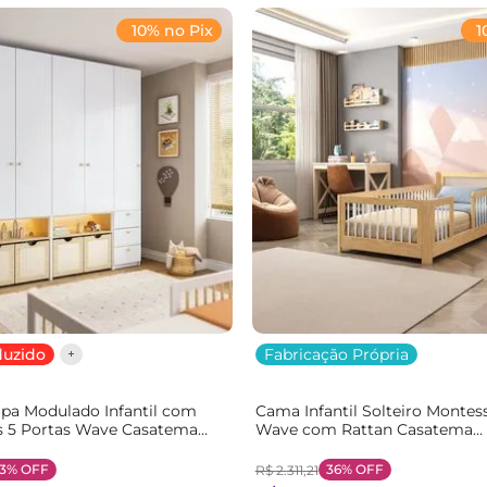
10% no Pix
1
duzido
Fabricação Própria
pa Modulado Infantil com
Cama Infantil Solteiro Montes
s 5 Portas Wave Casatema
Wave com Rattan Casatema
rom Branco/Natural
Bege/Marrom/Branco Natural
3%
OFF
36%
OFF
R$
2
.
311
,
21