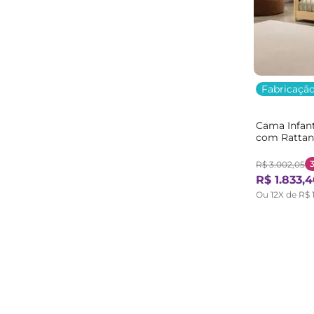
Fabricação
Cama Infant
com Rattan
Bege/Marro
R$
3
.
002
,
05
R$
1
.
833
,
4
Ou
12
X de
R$