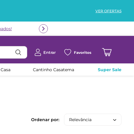
VER OFERTAS
nados!
Entrar
Favoritos
 Casa
Cantinho Casatema
Super Sale
Relevância