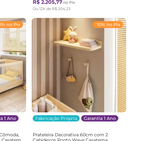
R$
2
.
205
,
77
no Pix
Ou
12
X de
R$
204
,
23
0% no Pix
10% no Pix
a 1 Ano
Fabricação Própria
Garantia 1 Ano
 Cômoda,
Prateleira Decorativa 60cm com 2
e Casatema
Cabideiros Ponto Wave Casatema