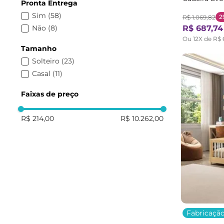
Pronta Entrega
Branco/Mar
Sim
(
58
)
2
R$
1
.
069
,
82
Não
(
8
)
R$
687
,
74
Ou
12
X de
R$
Tamanho
Solteiro
(
23
)
Casal
(
11
)
Faixas de preço
R$ 214,00
R$ 10.262,00
Fabricação