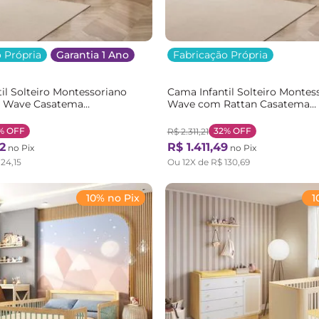
 Própria
Garantia 1 Ano
Fabricação Própria
il Solteiro Montessoriano
Cama Infantil Solteiro Montes
n Wave Casatema
Wave com Rattan Casatema
o/Marrom Branco/Natural
Bege/Marrom/Verde Natural/V
%
OFF
32%
OFF
R$
2
.
311
,
21
2
R$
1
.
411
,
49
no Pix
no Pix
124
,
15
Ou
12
X de
R$
130
,
69
10% no Pix
1