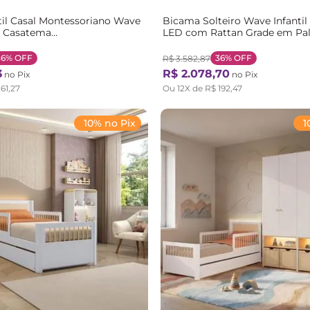
il Casal Montessoriano Wave
Bicama Solteiro Wave Infantil 
 Casatema
LED com Rattan Grade em Pal
m/Branco Natural/Branco
Casatema Bege/Marrom/Bran
Natural/Branco
36%
OFF
36%
OFF
R$
3
.
582
,
87
3
R$
2
.
078
,
70
no Pix
no Pix
161
,
27
Ou
12
X de
R$
192
,
47
10% no Pix
1