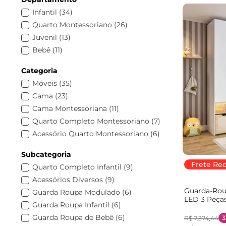
Infantil
(
34
)
Quarto Montessoriano
(
26
)
Juvenil
(
13
)
Bebê
(
11
)
Categoria
Móveis
(
35
)
Cama
(
23
)
Cama Montessoriana
(
11
)
Quarto Completo Montessoriano
(
7
)
Acessório Quarto Montessoriano
(
6
)
Beliche Montessoriana
(
2
)
Subcategoria
Frete Re
Quarto Completo Infantil
(
9
)
Acessórios Diversos
(
9
)
Guarda-Rou
Guarda Roupa Modulado
(
6
)
LED 3 Peça
Guarda Roupa Infantil
(
6
)
Branco/Mar
Guarda Roupa de Bebê
(
6
)
3
R$
7
.
374
,
44