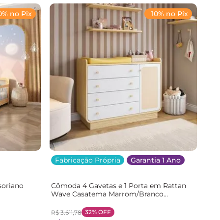
0% no Pix
10% no Pix
Fabricação Própria
Garantia 1 Ano
soriano
Cômoda 4 Gavetas e 1 Porta em Rattan
Wave Casatema Marrom/Branco
/Branco
Natural/Branco
32%
OFF
R$
3
.
611
,
78