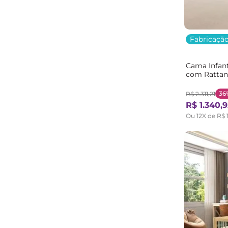
Fabricação
Cama Infant
com Ratta
Bege/Branc
36
R$
2
.
311
,
21
R$
1
.
340
,
9
Ou
12
X de
R$