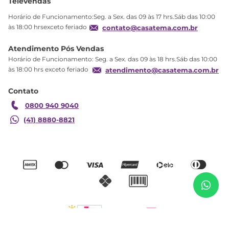
Televendas
Política de privacidade
Horário de Funcionamento:Seg. a Sex. das 09 às 17 hrs.Sáb das 10:00
Produtos Estoque
às 18:00 hrsexceto feriado
contato@casatema.com.br
Segurança
Atendimento Pós Vendas
Troca
Horário de Funcionamento: Seg. a Sex. das 09 às 18 hrs.Sáb das 10:00
Formas de Pagamento
às 18:00 hrs exceto feriado
atendimento@casatema.com.br
Blog CASATEMA
Contato
Garantia
0800 940 9040
(41) 8880-8821