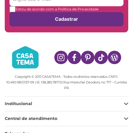
Estou de acordo com a Política de Privacidade
Cadastrar
Copyright © 2011 CASATEMA - Todos os direitos reservados. CNPJ:
10.490.181/0137-09 | IE: 138.285.787.112 Rua Marechal Deodoro, no 717 – Curitiba
PR
Institucional
Minha Conta
Central de atendimento
Meus pedidos
Ajuda
Sobre Nós