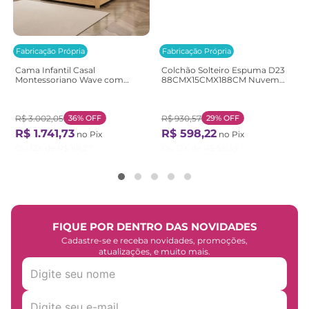
Fabricação Própria
Fabricação Própria
Cama Infantil Casal
Colchão Solteiro Espuma D23
Montessoriano Wave com
88CMX15CMX188CM Nuvem
Rattan Casatema
Casatema Branco Branco
Bege/Marrom/Branco
Natural/Branco
R$
3
.
002
,
05
36%
OFF
R$
930
,
57
29%
OFF
R$
1
.
741
,
73
R$
598
,
22
no Pix
no Pix
Ou
12
X de
R$
161
,
27
Ou
12
X de
R$
55
,
39
FIQUE POR DENTRO DAS NOVIDADES
Cadastre-se e receba novidades, promoções,
atualizações, e muito mais.