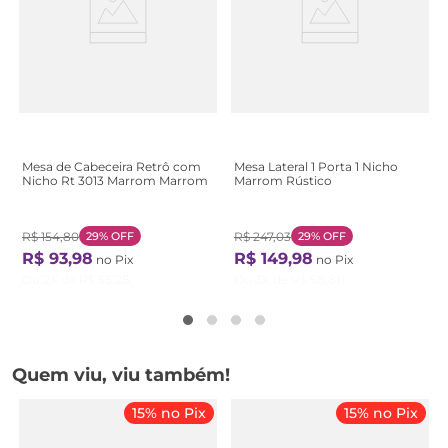
Mesa de Cabeceira Retrô com
Mesa Lateral 1 Porta 1 Nicho
Nicho Rt 3013 Marrom Marrom
Marrom Rústico
R$
154
,
80
29%
OFF
R$
247
,
03
29%
OFF
R$
93
,
98
R$
149
,
98
no Pix
no Pix
Ou
2
X de
R$
55
,
28
Ou
3
X de
R$
58
,
81
Quem viu, viu também!
15% no Pix
15% no Pix