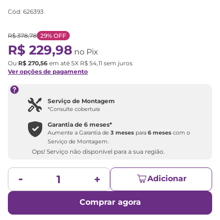
Cód
:
626393
R$
378
,
78
29%
OFF
R$
229
,
98
no Pix
Ou
R$
270
,
56
em até
5
X
R$
54
,
11
sem juros
Ver opções de pagamento
Serviço de Montagem
*Consulte cobertura
Garantia de
6 meses
*
Aumente a Garantia de
3 meses
para
6 meses
com o
Serviço de Montagem.
Ops! Serviço não disponível para a sua região.
Adicionar
Comprar agora