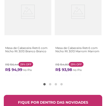
Mesa de Cabeceira Retrô com
Mesa de Cabeceira Retrô com
Nicho Rt 3013 Branco Branco
Nicho Rt 3013 Marrom Marrom
R$
156
,
44
29%
OFF
R$
154
,
80
29%
OFF
R$
94
,
99
R$
93
,
98
no Pix
no Pix
Ou
2
X de
R$
55
,
87
Ou
2
X de
R$
55
,
28
FIQUE POR DENTRO DAS NOVIDADES