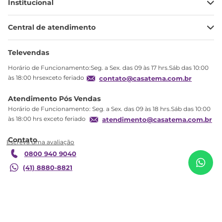
Institucional
Minha Conta
Central de atendimento
Meus pedidos
Ajuda
Sobre Nós
Televendas
Política de privacidade
Horário de Funcionamento:Seg. a Sex. das 09 às 17 hrs.Sáb das 10:00
Produtos Estoque
às 18:00 hrsexceto feriado
contato@casatema.com.br
Segurança
Atendimento Pós Vendas
Troca
Horário de Funcionamento: Seg. a Sex. das 09 às 18 hrs.Sáb das 10:00
Formas de Pagamento
às 18:00 hrs exceto feriado
atendimento@casatema.com.br
Blog CASATEMA
R$
378
,
78
Mesa Lateral Volpi Alta Artesano Preto Preto
R$
229
,
98
Contato
Garantia
0800 940 9040
Adicionar ao carrinho
(41) 8880-8821