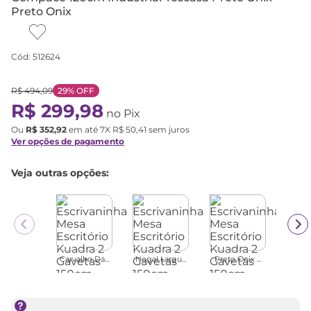
Preto Onix
Cód
:
512624
R$
494
,
09
29%
OFF
R$
299
,
98
no Pix
Ou
R$
352
,
92
em até
7
X
R$
50
,
41
sem juros
Ver opções de pagamento
Veja outras opções:
Carvalho Da...
Nogal Largu...
Preto Onix ...