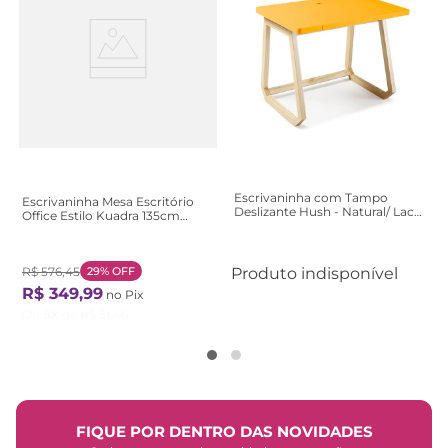
Escrivaninha com Tampo
Escrivaninha Mesa Escritório
Deslizante Hush - Natural/ Laca
Office Estilo Kuadra 135cm
Amarelo
Industrial Snow Bege Snow
R$
576
,
45
29%
OFF
Produto indisponível
R$
349
,
99
no Pix
Ou
8
X de
R$
51
,
46
FIQUE POR DENTRO DAS NOVIDADES