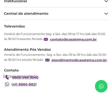
Institucional
Minha Conta
Central de atendimento
Meus pedidos
Ajuda
Sobre Nós
Televendas
Política de privacidade
Horário de Funcionamento:Seg. a Sex. das 09 às 17 hrs.Sáb das 10:00
Produtos Estoque
às 18:00 hrsexceto feriado
contato@casatema.com.br
Segurança
Atendimento Pós Vendas
Troca
Horário de Funcionamento: Seg. a Sex. das 09 às 18 hrs.Sáb das 10:00
Formas de Pagamento
às 18:00 hrs exceto feriado
atendimento@casatema.com.br
Blog CASATEMA
Escrivaninha Mesa Escritório Office Estilo Kuadra
R$
494
,
09
Contato
Garantia
Compace 120cm Industrial Yescasa Preto Ônix
R$
299
,
98
Preto Onix
0800 940 9040
(41) 8880-8821
Adicionar ao carrinho