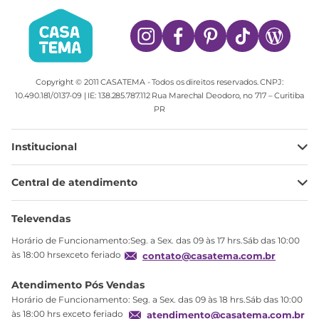
Copyright © 2011 CASATEMA - Todos os direitos reservados. CNPJ:
10.490.181/0137-09 | IE: 138.285.787.112 Rua Marechal Deodoro, no 717 – Curitiba
PR
Institucional
Minha Conta
Central de atendimento
Meus pedidos
Ajuda
Sobre Nós
Televendas
Política de privacidade
Horário de Funcionamento:Seg. a Sex. das 09 às 17 hrs.Sáb das 10:00
Produtos Estoque
às 18:00 hrsexceto feriado
contato@casatema.com.br
Segurança
Atendimento Pós Vendas
Troca
Horário de Funcionamento: Seg. a Sex. das 09 às 18 hrs.Sáb das 10:00
Formas de Pagamento
às 18:00 hrs exceto feriado
atendimento@casatema.com.br