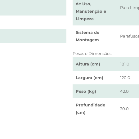
de Uso,
Para Limp
Manutenção e
Limpeza
Sistema de
Parafusos
Montagem
Pesos e Dimensões
Altura (cm)
181.0
Largura (cm)
120.0
Peso (kg)
42.0
Profundidade
30.0
(cm)