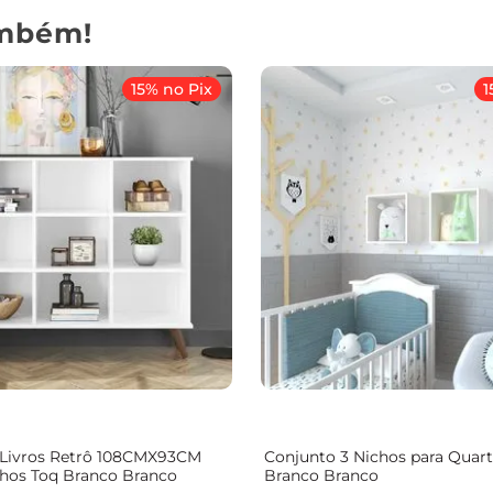
mbém!
15% no Pix
1
 Livros Retrô 108CMX93CM
Conjunto 3 Nichos para Quarto
chos Toq Branco Branco
Branco Branco