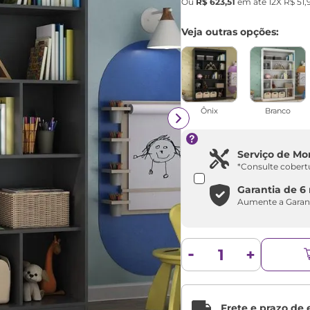
Ou
R$
623
,
51
em até
12
X
R$
51
,
Veja outras opções:
Ônix
Branco
Serviço de M
*Consulte cobert
Garantia de
6
Aumente a Garan