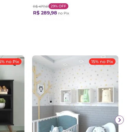
135.5cm Branco
29%
OFF
R$
477
,
61
R$
289
,
98
no Pix
Ou
6
X de
R$
56
,
85
5% no Pix
15% no Pix