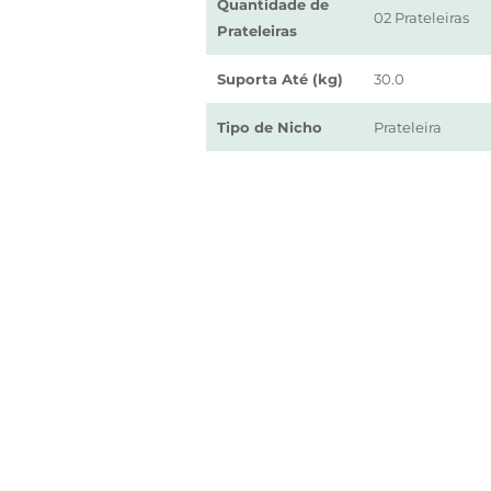
Quantidade de
02 Prateleiras
Prateleiras
Suporta Até (kg)
30.0
Tipo de Nicho
Prateleira