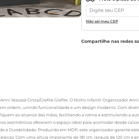
Não sei meu CEP
 Anni Yescasa Cinza/Grafite Grafite. O Nicho Infantil Organizador Anni
m ordem, unindo funcionalidade e um design moderno. Com diversas
s fiquem ao alcance das mãos, facilitando a rotina e estimulando a a
nichos assimétricos oferecem o espaço ideal para acomodar desde caix
ade e Durabilidade: Produzido em MDP, este organizador garante estab
atégicas: Com uma altura imponente de 181 cm, largura de 120 cm e 