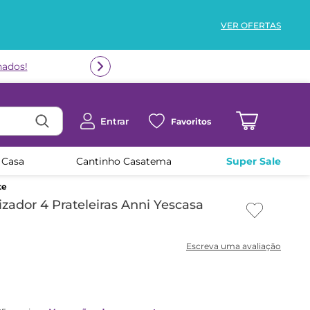
VER OFERTAS
Entrar
Favoritos
 Casa
Cantinho Casatema
Super Sale
te
izador 4 Prateleiras Anni Yescasa