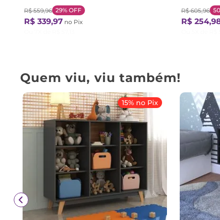
29%
OFF
5
R$
559
,
96
R$
605
,
96
R$
339
,
97
R$
254
,
9
no Pix
Ou
7
X de
R$
57
,
13
Ou
5
X de
R$
Quem viu, viu também!
15% no Pix