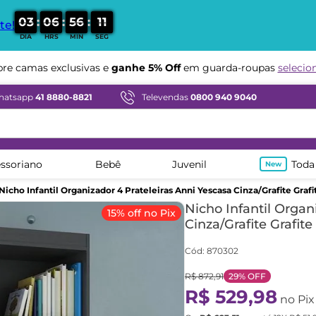
:
:
:
0
3
0
6
5
6
0
9
te!
DIA
HRS
MIN
SEG
Compre em ate
12x sem juros
hatsapp
41 8880-8821
Televendas
0800 940 9040
ssoriano
Bebê
Juvenil
Toda
Nicho Infantil Organizador 4 Prateleiras Anni Yescasa Cinza/Grafite Grafi
Nicho Infantil Organ
15% off no Pix
Cinza/Grafite Grafite
Cód
:
870302
R$
872
,
91
29%
OFF
R$
529
,
98
no Pix