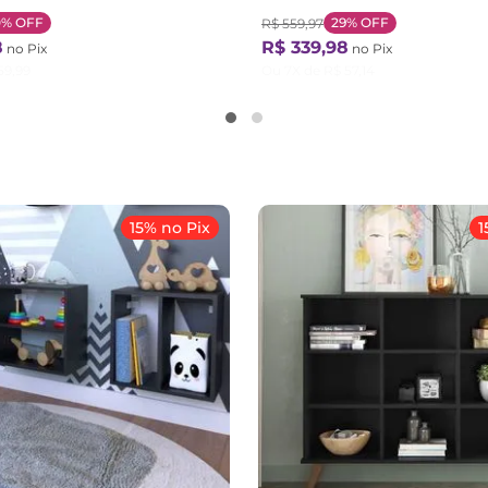
0%
OFF
29%
OFF
R$
559
,
97
8
R$
339
,
98
no Pix
no Pix
59
,
99
Ou
7
X de
R$
57
,
14
15% no Pix
1