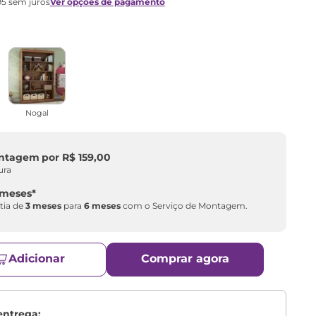
95
sem juros
Ver opções de pagamento
Nogal
ontagem
por
R$
159
,
00
ura
 meses
*
tia de
3 meses
para
6 meses
com o Serviço de Montagem.
Adicionar
Comprar agora