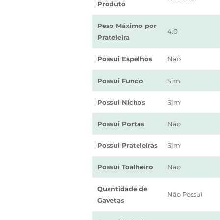
Produto
Peso Máximo por
4.0
Prateleira
Possui Espelhos
Não
Possui Fundo
Sim
Possui Nichos
Sim
Possui Portas
Não
Possui Prateleiras
Sim
Possui Toalheiro
Não
Quantidade de
Não Possui
Gavetas