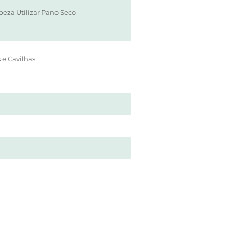
eza Utilizar Pano Seco
 e Cavilhas