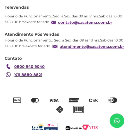
Ajuda
Sobre Nós
Televendas
Política de privacidade
Horário de Funcionamento:Seg. a Sex. das 09 às 17 hrs.Sáb das 10:00
Produtos Estoque
às 18:00 hrsexceto feriado
contato@casatema.com.br
Segurança
Atendimento Pós Vendas
Troca
Horário de Funcionamento: Seg. a Sex. das 09 às 18 hrs.Sáb das 10:00
Formas de Pagamento
às 18:00 hrs exceto feriado
atendimento@casatema.com.br
Blog CASATEMA
Contato
Garantia
0800 940 9040
(41) 8880-8821