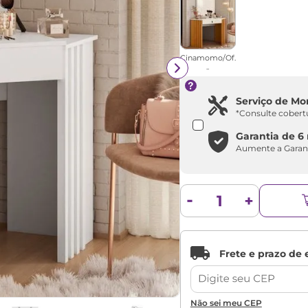
Cinamomo/Of.
..
Serviço de M
*Consulte cobert
Garantia de
6
Aumente a Garan
Não sei meu CEP