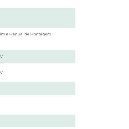
rim e Manual de Montagem
UV
UV