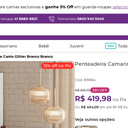
Compre em ate
12x sem juros
e camas exclusivas e
ganhe 5% Off
em guarda-roupas
selecio
hatsapp
41 8880-8821
Televendas
0800 940 9040
ssoriano
Bebê
Juvenil
Toda
 Canto Glitter Branco Branco
Penteadeira Camarim
15% off no Pix
Cód
:
891864
R$
691
,
73
29%
OFF
R$
419
,
98
no Pix
Ou
R$
494
,
09
em até
9
X
R$
54
Veja outras opções: