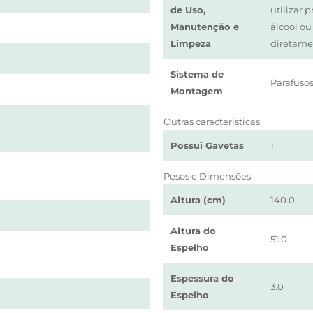
de Uso,
utilizar 
Manutenção e
álcool ou
Limpeza
diretamen
Sistema de
Parafusos
Montagem
Outras características
Possui Gavetas
1
Pesos e Dimensões
Altura (cm)
140.0
Altura do
51.0
Espelho
Espessura do
3.0
Espelho