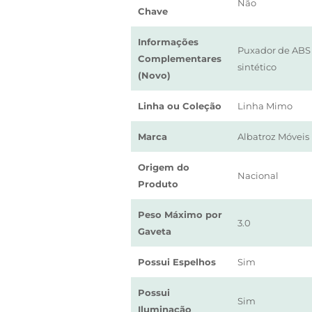
Não
Chave
Informações
Puxador de ABS
Complementares
sintético
(Novo)
Linha ou Coleção
Linha Mimo
Marca
Albatroz Móveis
Origem do
Nacional
Produto
Peso Máximo por
3.0
Gaveta
Possui Espelhos
Sim
Possui
Sim
Iluminação