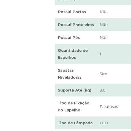
Possui Portas
Não
Possui Prateleiras
Não
Possui Pés
Não
Quantidade de
1
Espelhos
Sapatas
Sim
Niveladoras
Suporta Até (kg)
8.0
Tipo de Fixação
Parafusos
do Espelho
Tipo de Lâmpada
LED