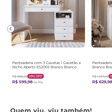
Penteadeira com 3 Gavetas 1 Gavetão e
Penteadeira
Nicho Aberto ES2002 Branco Branco
Branco Br
29%
OFF
R$
988
,
20
R$
1
.
037
,
60
R$
599
,
98
R$
629
,
9
no Pix
Ou
12
X de
R$
58
,
82
Ou
12
X de
R$
Quem viu, viu também!