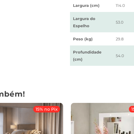
Largura (cm)
114.0
Largura do
53.0
Espelho
Peso (kg)
29.8
Profundidade
54.0
(cm)
mbém!
15% no Pix
1