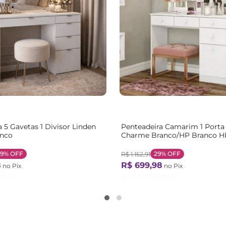
 5 Gavetas 1 Divisor Linden
Penteadeira Camarim 1 Porta
anco
Charme Branco/HP Branco H
29%
OFF
29%
OFF
R$
1
.
152
,
91
8
R$
699
,
98
no Pix
no Pix
61
,
76
Ou
12
X de
R$
68
,
62