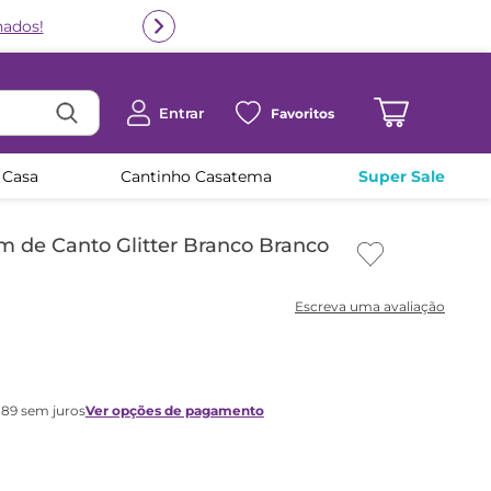
nados!
Entrar
Favoritos
 Casa
Cantinho Casatema
Super Sale
 de Canto Glitter Branco Branco
,
89
sem juros
Ver opções de pagamento