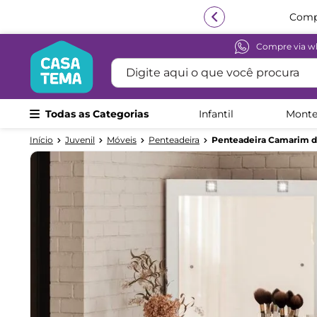
Compr
Compre via w
Termos mais buscados
Digite aqui o que você procura
1
º
beliche
2
º
guarda roupa
Todas as Categorias
Infantil
Monte
3
º
bicama
Juvenil
Móveis
Penteadeira
Penteadeira Camarim de
4
º
aria
5
º
escrivaninha
6
º
treliche
7
º
cama infantil
8
º
petit
9
º
cômoda
10
º
berço