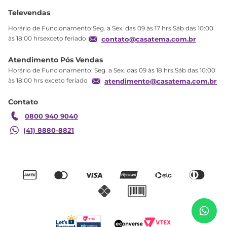
Ajuda
Sobre Nós
Televendas
Política de privacidade
Horário de Funcionamento:Seg. a Sex. das 09 às 17 hrs.Sáb das 10:00
Produtos Estoque
às 18:00 hrsexceto feriado
contato@casatema.com.br
Segurança
Atendimento Pós Vendas
Troca
Horário de Funcionamento: Seg. a Sex. das 09 às 18 hrs.Sáb das 10:00
Formas de Pagamento
às 18:00 hrs exceto feriado
atendimento@casatema.com.br
Blog CASATEMA
Contato
Garantia
0800 940 9040
(41) 8880-8821