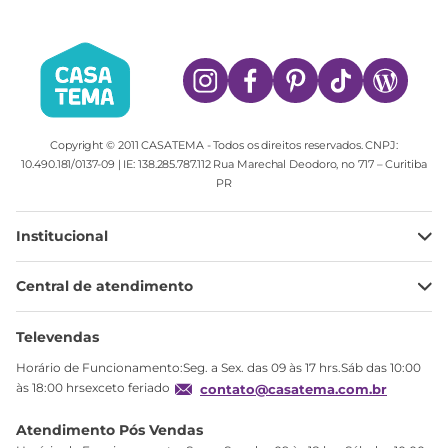
Copyright © 2011 CASATEMA - Todos os direitos reservados. CNPJ:
10.490.181/0137-09 | IE: 138.285.787.112 Rua Marechal Deodoro, no 717 – Curitiba
PR
Institucional
Minha Conta
Central de atendimento
Meus pedidos
Ajuda
Sobre Nós
Televendas
Política de privacidade
Horário de Funcionamento:Seg. a Sex. das 09 às 17 hrs.Sáb das 10:00
Produtos Estoque
às 18:00 hrsexceto feriado
contato@casatema.com.br
Segurança
Atendimento Pós Vendas
Troca