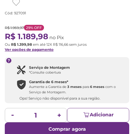
Cód
:
927091
R$
1
.
959
,
97
29%
OFF
R$
1
.
189
,
98
no Pix
Ou
R$
1
.
399
,
98
em até
12
X
R$
116
,
66
sem juros
Ver opções de pagamento
Serviço de Montagem
*Consulte cobertura
Garantia de
6 meses
*
Aumente a Garantia de
3 meses
para
6 meses
com o
Serviço de Montagem.
Ops! Serviço não disponível para a sua região.
Adicionar
Comprar agora