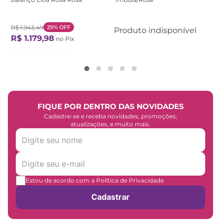
R$
1
.
943
,
49
29%
OFF
Produto indisponível
R$
1
.
179
,
98
no Pix
Ou
12
X de
R$
115
,
68
FIQUE POR DENTRO DAS NOVIDADES
Cadastre-se e receba novidades, promoções,
atualizações, e muito mais.
Estou de acordo com a Política de Privacidade
Cadastrar