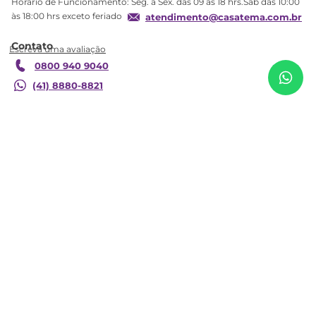
Horário de Funcionamento: Seg. a Sex. das 09 às 18 hrs.Sáb das 10:00
Formas de Pagamento
às 18:00 hrs exceto feriado
atendimento@casatema.com.br
Blog CASATEMA
R$
1
.
959
,
97
Poltrona Amamentação com Balanço Eloa Cinza
R$
1
.
189
,
98
Cinza
Contato
Garantia
0800 940 9040
Adicionar ao carrinho
(41) 8880-8821