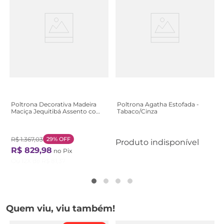
Poltrona Decorativa Madeira
Poltrona Agatha Estofada -
Maciça Jequitibá Assento com
Tabaco/Cinza
Persintas Elásticas e Algodão
Julia Natural/Linho Cinza
R$
1
.
367
,
03
29%
OFF
Produto indisponível
R$
829
,
98
no Pix
Ou
12
X de
R$
81
,
37
Quem viu, viu também!