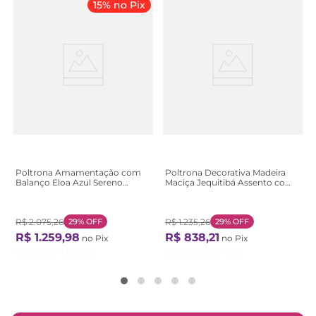
15% no Pix
Poltrona Amamentação com
Poltrona Decorativa Madeira
Balanço Eloa Azul Sereno
Maciça Jequitibá Assento com
Sereno
Persintas Elásticas Antônia
Preto
R$
2
.
075
,
26
29%
OFF
R$
1
.
235
,
26
29%
OFF
R$
1
.
259
,
98
R$
838
,
21
no Pix
no Pix
Ou
12
X de
R$
123
,
52
Ou
12
X de
R$
73
,
52