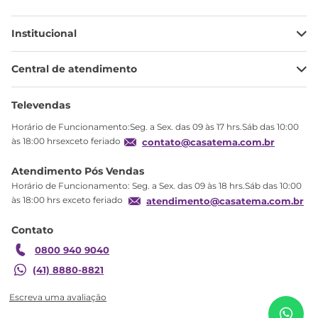
Institucional
Minha Conta
Central de atendimento
Meus pedidos
Ajuda
Sobre Nós
Televendas
Política de privacidade
Horário de Funcionamento:Seg. a Sex. das 09 às 17 hrs.Sáb das 10:00
Produtos Estoque
às 18:00 hrsexceto feriado
contato@casatema.com.br
Segurança
Atendimento Pós Vendas
Troca
Horário de Funcionamento: Seg. a Sex. das 09 às 18 hrs.Sáb das 10:00
Formas de Pagamento
às 18:00 hrs exceto feriado
atendimento@casatema.com.br
Blog CASATEMA
Contato
Garantia
0800 940 9040
(41) 8880-8821