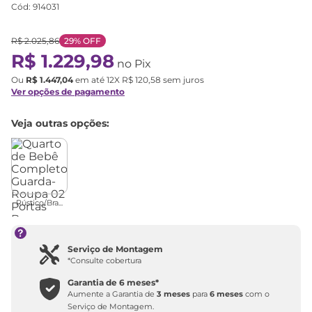
Cód
:
914031
R$
2
.
025
,
86
29%
OFF
R$
1
.
229
,
98
no Pix
Ou
R$
1
.
447
,
04
em até
12
X
R$
120
,
58
sem juros
Ver opções de pagamento
Veja outras opções:
Rústico/Bra...
Serviço de Montagem
*Consulte cobertura
Garantia de
6 meses
*
Aumente a Garantia de
3 meses
para
6 meses
com o
Serviço de Montagem.