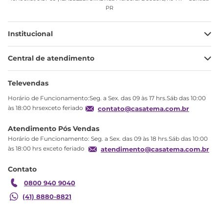
PR
Institucional
Minha Conta
Central de atendimento
Meus pedidos
Ajuda
Sobre Nós
Televendas
Política de privacidade
Horário de Funcionamento:Seg. a Sex. das 09 às 17 hrs.Sáb das 10:00
Produtos Estoque
às 18:00 hrsexceto feriado
contato@casatema.com.br
Segurança
Atendimento Pós Vendas
Troca
Horário de Funcionamento: Seg. a Sex. das 09 às 18 hrs.Sáb das 10:00
Formas de Pagamento
às 18:00 hrs exceto feriado
atendimento@casatema.com.br
Blog CASATEMA
Contato
Garantia
0800 940 9040
(41) 8880-8821
Quarto de Bebê Completo Guarda-Roupa 02
R$
2
.
025
,
86
Portas com Canto Decorativo Berço e Cômoda