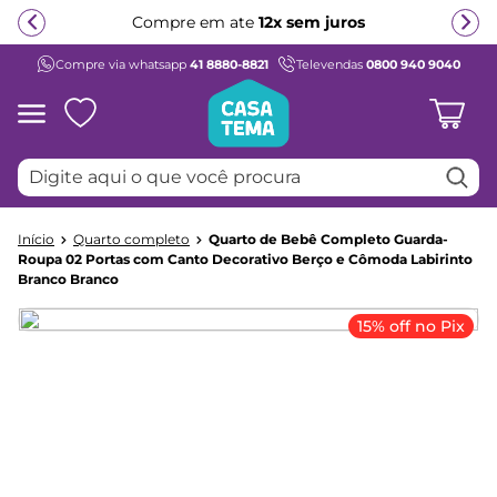
Compre em ate
12x sem juros
Compre via whatsapp
41 8880-8821
Televendas
0800 940 9040
Termos mais buscados
1
º
beliche
2
º
guarda roupa
Digite aqui o que você procura
3
º
aria
4
º
bicama
Quarto completo
Quarto de Bebê Completo Guarda-
5
º
escrivaninha
Roupa 02 Portas com Canto Decorativo Berço e Cômoda Labirinto
Branco Branco
6
º
petit
7
º
cama infantil
15% off no Pix
8
º
treliche
9
º
cama solteiro
10
º
berço