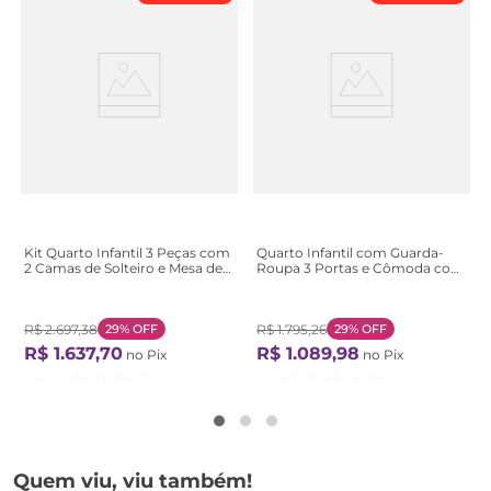
Kit Quarto Infantil 3 Peças com
Quarto Infantil com Guarda-
2 Camas de Solteiro e Mesa de
Roupa 3 Portas e Cômoda com
Cabeceira Loop Maggiore
Janelas 100% MDF Lana
Branco Branco
Espresso Móveis Branco/
Branco Brilho/Amêndoa
R$
2
.
697
,
38
29%
OFF
R$
1
.
795
,
26
29%
OFF
R$
1
.
637
,
70
R$
1
.
089
,
98
no Pix
no Pix
Ou
12
X de
R$
160
,
55
Ou
12
X de
R$
106
,
86
Quem viu, viu também!