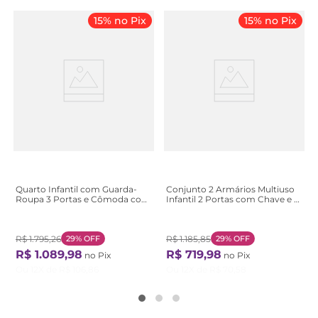
15% no Pix
15% no Pix
Quarto Infantil com Guarda-
Conjunto 2 Armários Multiuso
Roupa 3 Portas e Cômoda com
Infantil 2 Portas com Chave e 5
Janelas 100% MDF Lana
Prateleiras Asteca Branco
Espresso Móveis Branco/
Branco
Branco Brilho/Amêndoa
R$
1
.
795
,
26
29%
OFF
R$
1
.
185
,
85
29%
OFF
R$
1
.
089
,
98
R$
719
,
98
no Pix
no Pix
Ou
12
X de
R$
106
,
86
Ou
12
X de
R$
70
,
58