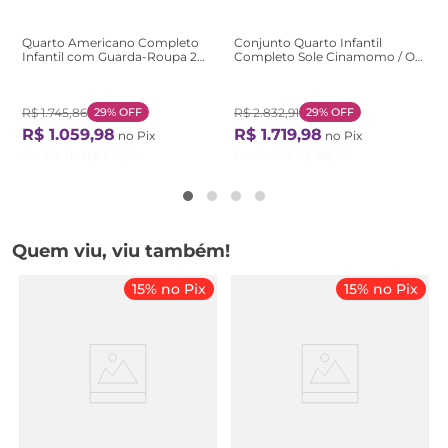
Quarto Americano Completo
Conjunto Quarto Infantil
Infantil com Guarda-Roupa 2
Completo Sole Cinamomo / Off
Portas, Cômoda 3 Gavetas e
White
Mesa de Cabeceira Branco/Gelo
Branco Gelo
R$
1
.
745
,
86
29%
OFF
R$
2
.
832
,
91
29%
OFF
R$
1
.
059
,
98
R$
1
.
719
,
98
no Pix
no Pix
Ou
12
X de
R$
103
,
92
Ou
12
X de
R$
168
,
62
Quem viu, viu também!
15% no Pix
15% no Pix