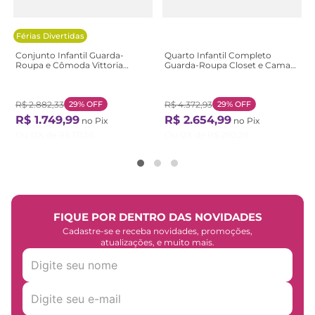
Férias Divertidas
Conjunto Infantil Guarda-
Quarto Infantil Completo
Roupa e Cômoda Vittoria
Guarda-Roupa Closet e Cama
Branco Branco
Casal Montessoriana 100% MDF
Olivia e Mark Verti/ Castanho
R$
2
.
882
,
33
29%
OFF
R$
4
.
372
,
93
29%
OFF
R$
1
.
749
,
99
R$
2
.
654
,
99
no Pix
no Pix
Ou
12
X de
R$
171
,
56
Ou
12
X de
R$
260
,
29
FIQUE POR DENTRO DAS NOVIDADES
Cadastre-se e receba novidades, promoções,
atualizações, e muito mais.