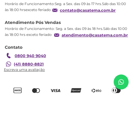
Horário de Funcionamento:Seg. a Sex. das 09 às 17 hrs.Sáb das 10:00
Produtos Estoque
às 18:00 hrsexceto feriado
contato@casatema.com.br
Segurança
Atendimento Pós Vendas
Troca
Horário de Funcionamento: Seg. a Sex. das 09 às 18 hrs.Sáb das 10:00
Formas de Pagamento
às 18:00 hrs exceto feriado
atendimento@casatema.com.br
Blog CASATEMA
Contato
Garantia
0800 940 9040
Quarto Infantil com Cama Solteiro
R$
3
.
294
,
09
(41) 8880-8821
Montessoriana com Iluminação Led, Comoda e
R$
1
.
999
,
98
Guarda-roupas Arenas
Adicionar ao carrinho