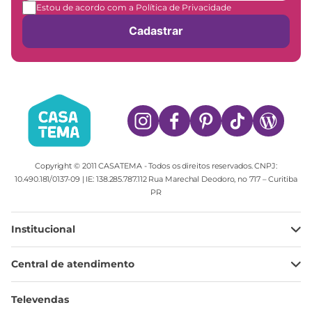
Estou de acordo com a Política de Privacidade
Cadastrar
Copyright © 2011 CASATEMA - Todos os direitos reservados. CNPJ:
10.490.181/0137-09 | IE: 138.285.787.112 Rua Marechal Deodoro, no 717 – Curitiba
PR
Institucional
Minha Conta
Central de atendimento
Meus pedidos
Ajuda
Sobre Nós
Televendas
Política de privacidade