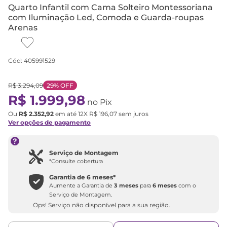
Quarto Infantil com Cama Solteiro Montessoriana
com Iluminação Led, Comoda e Guarda-roupas
Arenas
Cód
:
405991529
R$
3
.
294
,
09
29%
OFF
R$
1
.
999
,
98
no Pix
Ou
R$
2
.
352
,
92
em até
12
X
R$
196
,
07
sem juros
Ver opções de pagamento
Serviço de Montagem
*Consulte cobertura
Garantia de
6 meses
*
Aumente a Garantia de
3 meses
para
6 meses
com o
Serviço de Montagem.
Ops! Serviço não disponível para a sua região.