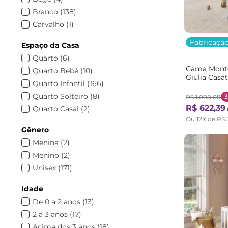
Guarda Roupa Infantil
(
1
)
Branco
(
138
)
Cama para Menina
(
1
)
Carvalho
(
1
)
Cama Multifuncional
(
1
)
Castanho
(
1
)
Fabricação
Espaço da Casa
Cadeira infantil
(
1
)
Cinza
(
1
)
Quarto
(
6
)
Natural
(
30
)
Cama Monte
Quarto Bebê
(
10
)
Preto
(
5
)
Giulia Cas
Quarto Infantil
(
166
)
Rosa
(
14
)
Quarto Solteiro
(
8
)
3
R$
1
.
008
,
08
Verde
(
6
)
R$
622
,
39
Quarto Casal
(
2
)
Branco Fosco
(
1
)
Ou
12
X de
R$
Escritório
(
1
)
Fumê
(
1
)
Gênero
Menina
(
2
)
Menino
(
2
)
Unisex
(
171
)
Idade
De 0 a 2 anos
(
13
)
2 a 3 anos
(
17
)
Acima dos 3 anos
(
18
)