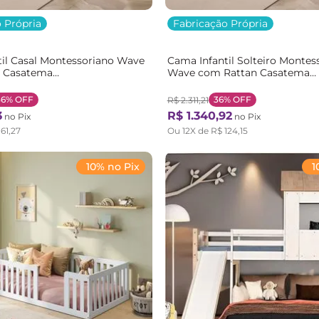
 Própria
Fabricação Própria
il Casal Montessoriano Wave
Cama Infantil Solteiro Montes
 Casatema
Wave com Rattan Casatema
m/Branco Natural/Branco
Bege/Marrom/Branco Natural
36%
OFF
36%
OFF
R$
2
.
311
,
21
3
R$
1
.
340
,
92
no Pix
no Pix
161
,
27
Ou
12
X de
R$
124
,
15
10% no Pix
1