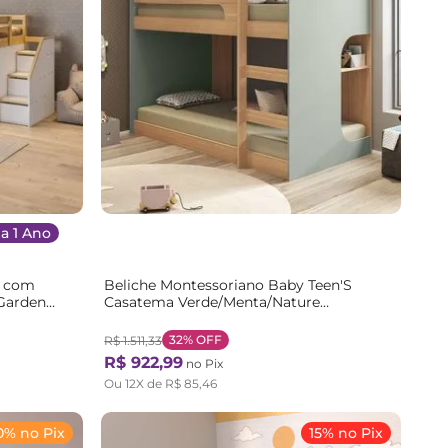
a 1 Ano
a com
Beliche Montessoriano Baby Teen'S
Garden
Casatema Verde/Menta/Nature
Menta/Nature
32%
OFF
R$
1
.
511
,
33
R$
922
,
99
no Pix
Ou
12
X de
R$
85
,
46
0% no Pix
15% no Pix