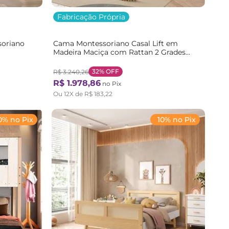
Fabricação Própria
soriano
Cama Montessoriano Casal Lift em
Madeira Maciça com Rattan 2 Grades
/Branco
Casatema Bege/Branco/Marrom
Branco/Natural
32%
OFF
R$
3
.
240
,
26
R$
1
.
978
,
86
no Pix
Ou
12
X de
R$
183
,
22
0% no Pix
10% no Pix