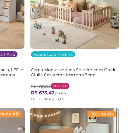
a 1 Ano
Fabricação Própria
nela, LED e
Cama Montessoriana Solteiro com Grade
asatema
Giulia Casatema Marrom/Bege
co
Natural/Bege
31%
OFF
R$
1
.
026
,
03
R$
633
,
47
no Pix
Ou
12
X de
R$
58
,
65
0% no Pix
10% no Pix