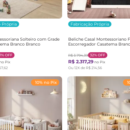
 Própria
Fabricação Própria
ssoriana Solteiro com Grade
Beliche Casal Montessoriano 
atema Branco Branco
Escorregador Casatema Bran
Natural/Branco
1%
OFF
32%
OFF
R$
3
.
794
,
39
R$
2
.
317
,
29
no Pix
no Pix
57
,
62
Ou
12
X de
R$
214
,
56
10% no Pix
1