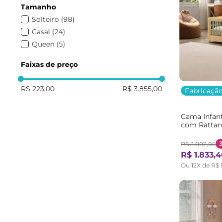
Tamanho
Bramov Móveis
(
1
)
Solteiro
(
98
)
Casal
(
24
)
Queen
(
5
)
Faixas de preço
R$ 223,00
R$ 3.855,00
Fabricação
Cama Infant
com Rattan
Bege/Marro
R$
3
.
002
,
05
R$
1
.
833
,
4
Ou
12
X de
R$