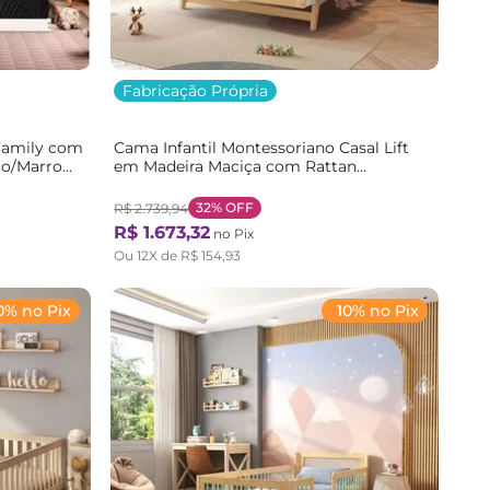
Fabricação Própria
Family com
Cama Infantil Montessoriano Casal Lift
co/Marrom
em Madeira Maciça com Rattan
Casatema Bege/Branco/Marrom
Branco/Natural
32%
OFF
R$
2
.
739
,
94
R$
1
.
673
,
32
no Pix
Ou
12
X de
R$
154
,
93
0% no Pix
10% no Pix