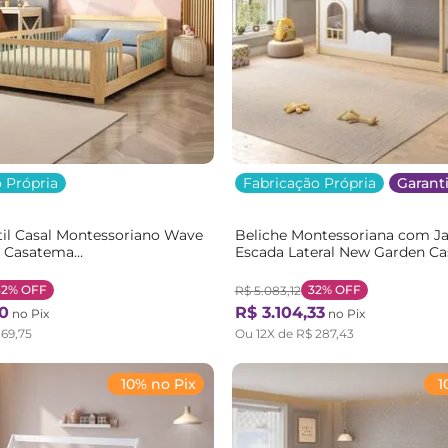
 Própria
Fabricação Própria
Garanti
il Casal Montessoriano Wave
Beliche Montessoriana com Ja
 Casatema
Escada Lateral New Garden C
m/Verde Natural/Verde
Marrom/Branco Natural/Bran
32%
OFF
32%
OFF
R$
5
.
083
,
12
0
R$
3
.
104
,
33
no Pix
no Pix
169
,
75
Ou
12
X de
R$
287
,
43
10% no Pix
1