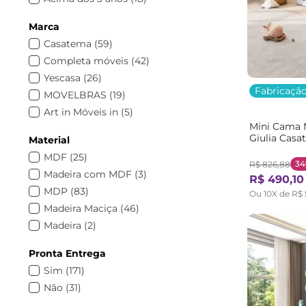
Marca
Casatema
(
59
)
Completa móveis
(
42
)
Yescasa
(
26
)
Fabricação
MOVELBRAS
(
19
)
Art in Móveis in
(
5
)
Mini Cama 
Drd móveis
(
3
)
Giulia Cas
Material
Tigus Baby
(
2
)
MDF
(
25
)
Olivar
(
2
)
3
R$
826
,
88
Madeira com MDF
(
3
)
R$
490
,
10
Móveis Caftor
(
2
)
MDP
(
83
)
Ou
10
X de
R$
J&A Móveis
(
2
)
Madeira Maciça
(
46
)
Espresso Móveis
(
2
)
Madeira
(
2
)
DJD Móveis
(
2
)
Móveis Reller
(
1
)
Pronta Entrega
Ludika Mobilia
(
1
)
Sim
(
171
)
Gabrielli Móveis
(
1
)
Não
(
31
)
Foscarini
(
1
)