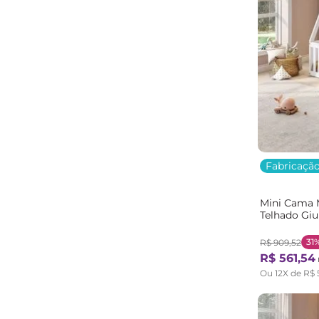
Fabricação
Mini Cama 
Telhado Gi
31
R$
909
,
52
R$
561
,
54
Ou
12
X de
R$