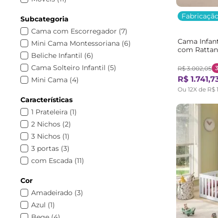
Bebê
(
7
)
Fabricação
Subcategoria
Linha Giulia
(
6
)
Cama com Escorregador
(
7
)
Linha Star Plus
(
4
)
Cama Infant
Mini Cama Montessoriana
(
6
)
Linha Club House
(
3
)
com Rattan
Beliche Infantil
(
6
)
Bege/Marro
Linha Noop
(
2
)
Cama Solteiro Infantil
(
5
)
R$
3
.
002
,
05
Linha Malta
(
1
)
R$
1
.
741
,
7
Mini Cama
(
4
)
Linha Madeira Natural
(
1
)
Ou
12
X de
R$
Cama Solteiro
(
4
)
Linha Garden
(
1
)
Características
Mesa e Cadeira Infantil
(
3
)
Decoração
(
1
)
1 Prateleira
(
1
)
Estante Infantil
(
3
)
Cama de solteiro
(
1
)
2 Nichos
(
2
)
Cama para Menino
(
2
)
Acessório Quarto Montessoriano
(
1
)
3 Nichos
(
1
)
Cama Casinha
(
2
)
3 portas
(
3
)
Bicama Infantil
(
2
)
com Escada
(
11
)
Quarto Completo Montessoriano
(
1
)
com Escorregador
(
3
)
Quarto Completo Juvenil
(
1
)
Cor
com Grade
(
14
)
Organizador para Quarto Infantil
(
1
)
Amadeirado
(
3
)
com Telhado
(
9
)
Nichos, Prateleiras e Porta Livros
(
1
)
Azul
(
1
)
Guarda Roupa
(
1
)
Bege
(
4
)