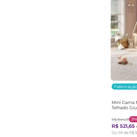
Fabricação
Mini Cama 
Telhado Gi
Natural/Be
31
R$
844
,
91
R$
521
,
65
n
Ou
11
X de
R$