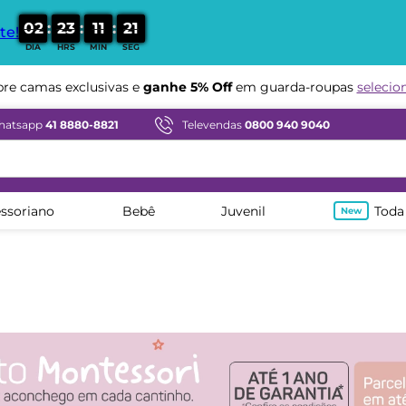
:
:
:
0
2
2
3
1
1
1
9
te!
DIA
HRS
MIN
SEG
Compre em ate
12x sem juros
e camas exclusivas e
ganhe 5% Off
em guarda-roupas
selecio
hatsapp
41 8880-8821
Televendas
0800 940 9040
ssoriano
Bebê
Juvenil
Toda