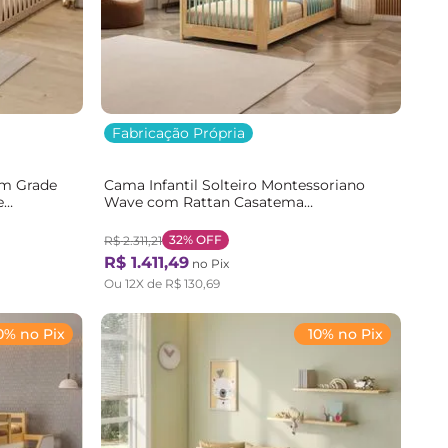
Fabricação Própria
om Grade
Cama Infantil Solteiro Montessoriano
e
Wave com Rattan Casatema
Bege/Marrom/Verde Natural/Verde
32%
OFF
R$
2
.
311
,
21
R$
1
.
411
,
49
no Pix
Ou
12
X de
R$
130
,
69
0% no Pix
10% no Pix