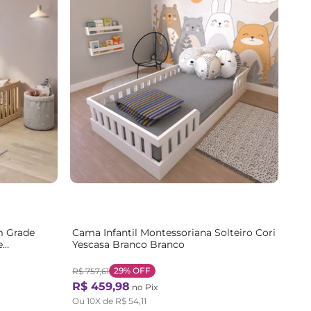
m Grade
Cama Infantil Montessoriana Solteiro Cori
e
Yescasa Branco Branco
29%
OFF
R$
757
,
61
R$
459
,
98
no Pix
Ou
10
X de
R$
54
,
11