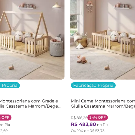
 Própria
Fabricação Própria
Montessoriana com Grade e
Mini Cama Montessoriana co
ulia Casatema Marrom/Bege
Giulia Casatema Marrom/Beg
ge
Natural/Bege
%
OFF
34%
OFF
R$
816
,
26
R$
483
,
80
o Pix
no Pix
52
,
69
Ou
10
X de
R$
53
,
75