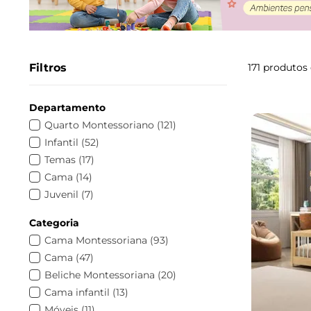
Filtros
171
produtos
Departamento
Quarto Montessoriano
(
121
)
Infantil
(
52
)
Temas
(
17
)
Cama
(
14
)
Juvenil
(
7
)
Categoria
Cama Montessoriana
(
93
)
Cama
(
47
)
Beliche Montessoriana
(
20
)
Cama infantil
(
13
)
Móveis
(
11
)