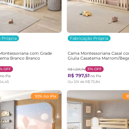
 Própria
Fabricação Própria
Montessoriana com Grade
Cama Montessoriana Casal c
atema Branco Branco
Giulia Casatema Marrom/Beg
Natural/Bege
4%
OFF
31%
OFF
R$
1
.
291
,
74
R$
797
,
51
no Pix
no Pix
54
,
45
Ou
12
X de
R$
73
,
84
10% no Pix
1