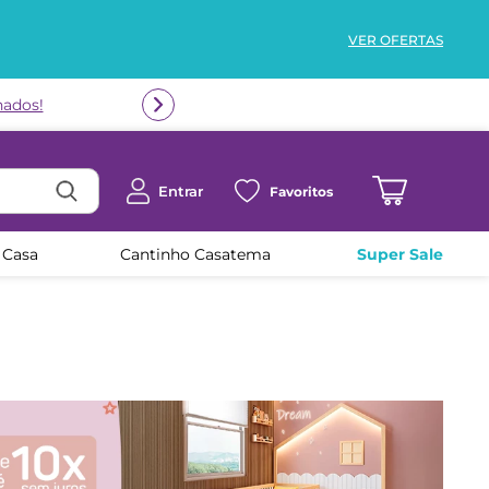
VER OFERTAS
nados!
Entrar
Favoritos
 Casa
Cantinho Casatema
Super Sale