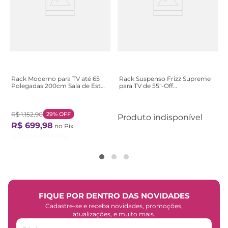
Rack Moderno para TV até 65
Rack Suspenso Frizz Supreme
Polegadas 200cm Sala de Estar
para TV de 55"-Off
Moderno 2 Metros - Tvs , com 2
White/Imbuia
Gavetas Bege Natural
R$
1
.
152
,
90
29%
OFF
Produto indisponível
R$
699
,
98
no Pix
Ou
12
X de
R$
68
,
62
FIQUE POR DENTRO DAS NOVIDADES
Cadastre-se e receba novidades, promoções,
atualizações, e muito mais.