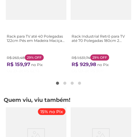
Rack para TV até 40 Polegadas
Rack Industrial Retrô para TV
122cm Pés em Madeira Maciça
até 70 Polegadas 180cm 2
Aparador Tvs 2 Nichos Rt 3113
Portas 2 Nichos York Bege
Bege Off White
Hanover/Preto
R$
263
,
48
29%
OFF
R$
1
.
531
,
74
29%
OFF
R$
159
,
97
R$
929
,
98
no Pix
no Pix
Ou
3
X de
R$
62
,
73
Ou
12
X de
R$
91
,
17
Quem viu, viu também!
15% no Pix