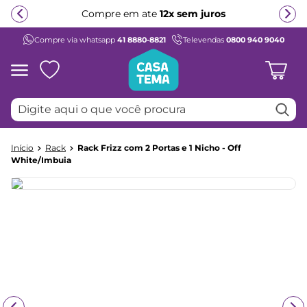
Compre em ate
12x sem juros
Compre via whatsapp
41 8880-8821
Televendas
0800 940 9040
Termos mais buscados
1
º
beliche
2
º
guarda roupa
Digite aqui o que você procura
3
º
bicama
4
º
aria
Rack
Rack Frizz com 2 Portas e 1 Nicho - Off
5
º
escrivaninha
White/Imbuia
6
º
treliche
7
º
cama infantil
8
º
petit
9
º
cômoda
10
º
berço