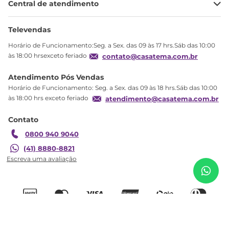
Central de atendimento
Meus pedidos
Ajuda
Sobre Nós
Televendas
Política de privacidade
Horário de Funcionamento:Seg. a Sex. das 09 às 17 hrs.Sáb das 10:00
Produtos Estoque
às 18:00 hrsexceto feriado
contato@casatema.com.br
Segurança
Atendimento Pós Vendas
Troca
Horário de Funcionamento: Seg. a Sex. das 09 às 18 hrs.Sáb das 10:00
Formas de Pagamento
às 18:00 hrs exceto feriado
atendimento@casatema.com.br
Blog CASATEMA
Contato
Garantia
0800 940 9040
(41) 8880-8821