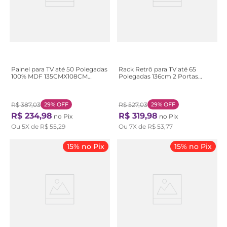
Painel para TV até 50 Polegadas
Rack Retrô para TV até 65
100% MDF 135CMX108CM
Polegadas 136cm 2 Portas
Dunas Branco Off
Retrô R1464 Bege Natural
White/Nature
R$
387
,
03
29%
OFF
R$
527
,
03
29%
OFF
R$
234
,
98
R$
319
,
98
no Pix
no Pix
Ou
5
X de
R$
55
,
29
Ou
7
X de
R$
53
,
77
15% no Pix
15% no Pix