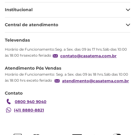
Institucional
Minha Conta
Central de atendimento
Meus pedidos
Ajuda
Sobre Nós
Televendas
Política de privacidade
Horário de Funcionamento:Seg. a Sex. das 09 às 17 hrs.Sáb das 10:00
Produtos Estoque
às 18:00 hrsexceto feriado
contato@casatema.com.br
Segurança
Atendimento Pós Vendas
Troca
Horário de Funcionamento: Seg. a Sex. das 09 às 18 hrs.Sáb das 10:00
Formas de Pagamento
às 18:00 hrs exceto feriado
atendimento@casatema.com.br
Blog CASATEMA
Contato
Garantia
0800 940 9040
(41) 8880-8821