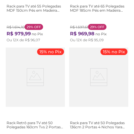
Rack para TV até 55 Polegadas
Rack para TV até 65 Polegadas
MDF 150cm Pés em Madeira
MDF 185cm Pés em Madeira
Maciça 2 Gavetas Club Branco
Maciça 2 Gavetas Club Preto
Branco/Garapa
Preto/Garapa
R$
1
.
614
,
10
29%
OFF
R$
1
.
597
,
61
29%
OFF
R$
979
,
99
R$
969
,
98
no Pix
no Pix
Ou
12
X de
R$
96
,
07
Ou
12
X de
R$
95
,
09
15% no Pix
15% no Pix
Rack Retrô para TV até 50
Rack para TV até 50 Polegadas
Polegadas 160cm Tvs 2 Portas
136cm 2 Portas 4 Nichos Yara
2 Nichos Retrô Rt 3108 Bege
Marrom Nogueira Real/Off