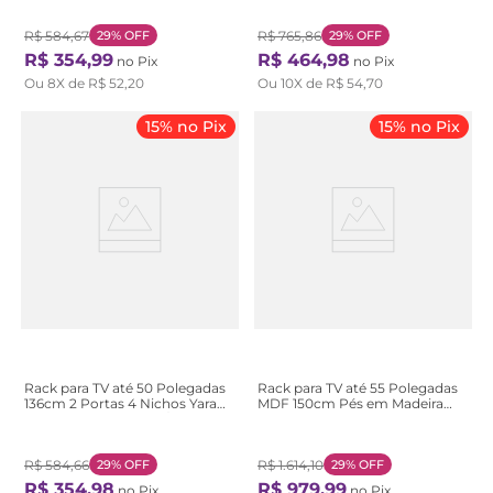
Off White/Rústico
White
R$
584
,
67
29%
OFF
R$
765
,
86
29%
OFF
R$
354
,
99
R$
464
,
98
no Pix
no Pix
Ou
8
X de
R$
52
,
20
Ou
10
X de
R$
54
,
70
15% no Pix
15% no Pix
Rack para TV até 50 Polegadas
Rack para TV até 55 Polegadas
136cm 2 Portas 4 Nichos Yara
MDF 150cm Pés em Madeira
Marrom Noce Milano/Preto
Maciça 2 Gavetas Club Preto
Fosco
Preto/Garapa
R$
584
,
66
29%
OFF
R$
1
.
614
,
10
29%
OFF
R$
354
,
98
R$
979
,
99
no Pix
no Pix