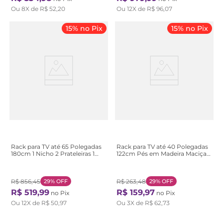
Ou
8
X de
R$
52
,
20
Ou
12
X de
R$
96
,
07
15% no Pix
15% no Pix
Rack para TV até 65 Polegadas
Rack para TV até 40 Polegadas
180cm 1 Nicho 2 Prateleiras 1
122cm Pés em Madeira Maciça
Porta Bege Natural
Aparador Tvs 2 Nichos Rt 3113
Bege Off White
R$
856
,
45
29%
OFF
R$
263
,
48
29%
OFF
R$
519
,
99
R$
159
,
97
no Pix
no Pix
Ou
12
X de
R$
50
,
97
Ou
3
X de
R$
62
,
73