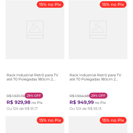
15% no Pix
15% no Pix
Rack Industrial Retrô para TV
Rack Industrial Retrô para TV
até 70 Polegadas 180cm 2
até 70 Polegadas 180cm 2
Portas 2 Nichos York Bege
Portas 2 Nichos York Marrom
Hanover/Preto
Vermont/Preto
R$
1
.
531
,
74
29%
OFF
R$
1
.
564
,
68
29%
OFF
R$
929
,
98
R$
949
,
99
no Pix
no Pix
Ou
12
X de
R$
91
,
17
Ou
12
X de
R$
93
,
13
15% no Pix
15% no Pix