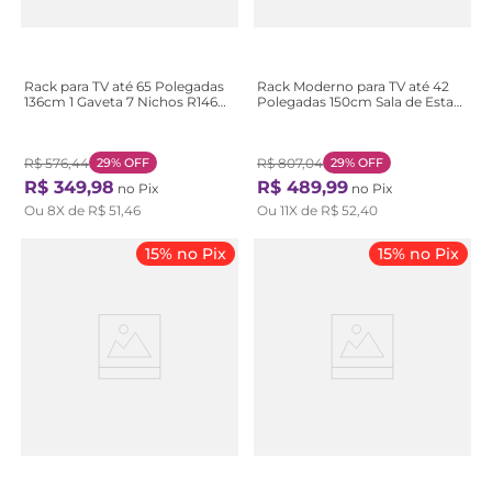
Rack para TV até 65 Polegadas
Rack Moderno para TV até 42
136cm 1 Gaveta 7 Nichos R1462
Polegadas 150cm Sala de Estar
Bege Natural
Moderno 1,5 Metros - Tvs , com
2 Gavetas Bege Natural
R$
576
,
44
29%
OFF
R$
807
,
04
29%
OFF
R$
349
,
98
R$
489
,
99
no Pix
no Pix
Ou
8
X de
R$
51
,
46
Ou
11
X de
R$
52
,
40
15% no Pix
15% no Pix