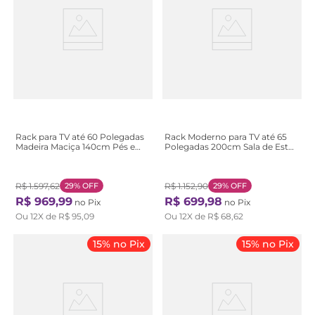
Rack para TV até 60 Polegadas
Rack Moderno para TV até 65
Madeira Maciça 140cm Pés em
Polegadas 200cm Sala de Estar
Madeira Maciça 2 Gavetas Craft
Moderno 2 Metros - Tvs , com 2
Branco Branco/Garapa
Gavetas Bege Natural
R$
1
.
597
,
62
29%
OFF
R$
1
.
152
,
90
29%
OFF
R$
969
,
99
R$
699
,
98
no Pix
no Pix
Ou
12
X de
R$
95
,
09
Ou
12
X de
R$
68
,
62
15% no Pix
15% no Pix