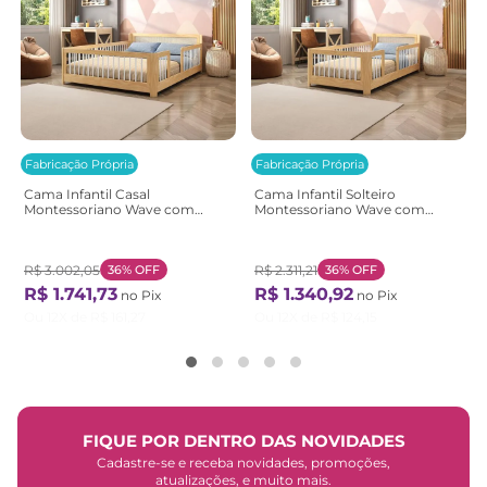
Fabricação Própria
Fabricação Própria
Cama Infantil Casal
Cama Infantil Solteiro
Montessoriano Wave com
Montessoriano Wave com
Rattan Casatema
Rattan Casatema
Bege/Marrom/Branco
Bege/Marrom/Branco
Natural/Branco
Natural/Branco
R$
3
.
002
,
05
36%
OFF
R$
2
.
311
,
21
36%
OFF
R$
1
.
741
,
73
R$
1
.
340
,
92
no Pix
no Pix
Ou
12
X de
R$
161
,
27
Ou
12
X de
R$
124
,
15
FIQUE POR DENTRO DAS NOVIDADES
Cadastre-se e receba novidades, promoções,
atualizações, e muito mais.