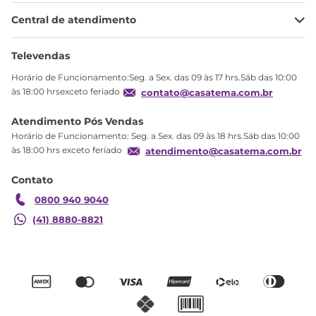
Minha Conta
Central de atendimento
Meus pedidos
Ajuda
Sobre Nós
Televendas
Política de privacidade
Horário de Funcionamento:Seg. a Sex. das 09 às 17 hrs.Sáb das 10:00
Produtos Estoque
às 18:00 hrsexceto feriado
contato@casatema.com.br
Segurança
Atendimento Pós Vendas
Troca
Horário de Funcionamento: Seg. a Sex. das 09 às 18 hrs.Sáb das 10:00
Formas de Pagamento
às 18:00 hrs exceto feriado
atendimento@casatema.com.br
Blog CASATEMA
Contato
Garantia
0800 940 9040
(41) 8880-8821