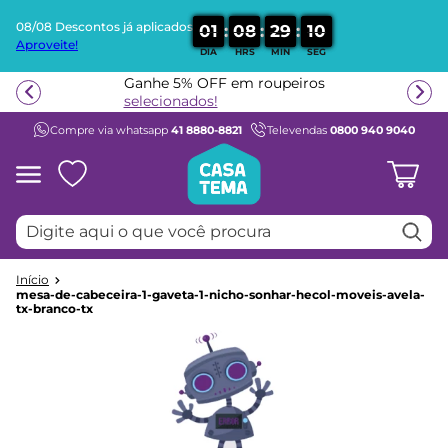
08/08 Descontos já aplicados
:
:
:
0
1
0
8
2
9
1
0
Aproveite!
DIA
HRS
MIN
SEG
Termos mais buscados
Ganhe 5% OFF em roupeiros
1
º
beliche
selecionados!
Compre via whatsapp
41 8880-8821
Televendas
0800 940 9040
2
º
guarda roupa
3
º
bicama
4
º
aria
Digite aqui o que você procura
5
º
escrivaninha
6
º
petit
7
º
cama infantil
mesa-de-cabeceira-1-gaveta-1-nicho-sonhar-hecol-moveis-avela-
tx-branco-tx
8
º
treliche
9
º
berço
10
º
cama solteiro