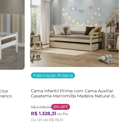
Fabricação Própria
ciça
Cama Infantil Prime com Cama Auxiliar
Branco
Casatema Marrom/da Madeira Natural da
madeira
31%
OFF
R$
2
.
018
,
04
R$
1
.
328
,
31
no Pix
Ou
12
X de
R$
116
,
51