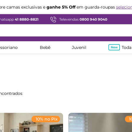
e camas exclusivas e
ganhe 5% Off
em guarda-roupas
selecio
hatsapp
41 8880-8821
Televendas
0800 940 9040
ssoriano
Bebê
Juvenil
Toda
10% no Pix
1