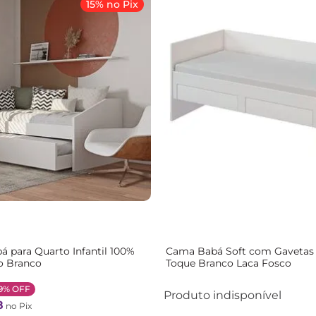
15% no Pix
 para Quarto Infantil 100%
Cama Babá Soft com Gavetas
o Branco
Toque Branco Laca Fosco
9%
OFF
Produto indisponível
8
no Pix