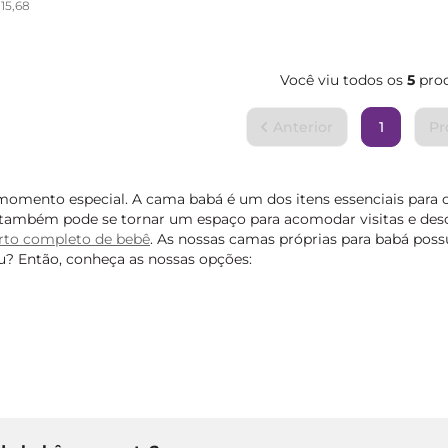
115
,
68
Você viu todos os
5
pro
1
momento especial. A cama babá é um dos itens essenciais para 
la também pode se tornar um espaço para acomodar visitas e des
rto completo de bebê
. As nossas camas próprias para babá po
? Então, conheça as nossas opções: