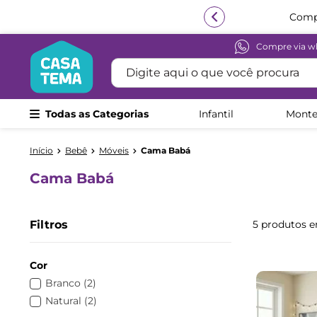
Compr
Compre via w
Termos mais buscados
Digite aqui o que você procura
1
º
beliche
2
º
guarda roupa
Todas as Categorias
Infantil
Monte
3
º
bicama
4
º
aria
Bebê
Móveis
Cama Babá
5
º
escrivaninha
Cama Babá
6
º
treliche
7
º
cama infantil
Filtros
5
produtos
8
º
petit
9
º
cômoda
Cor
10
º
berço
Branco
(
2
)
Natural
(
2
)