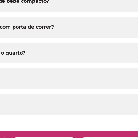
 de bebê compacto?
com porta de correr?
 o quarto?