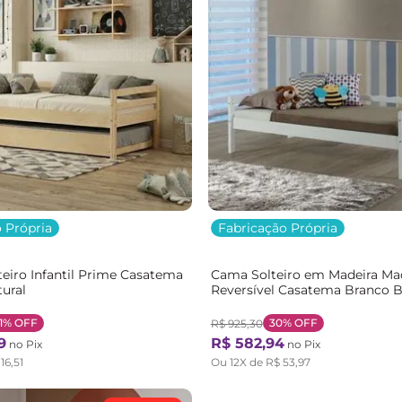
 Própria
Fabricação Própria
eiro Infantil Prime Casatema
Cama Solteiro em Madeira Ma
ural
Reversível Casatema Branco 
1%
OFF
30%
OFF
R$
925
,
30
9
R$
582
,
94
no Pix
no Pix
116
,
51
Ou
12
X de
R$
53
,
97