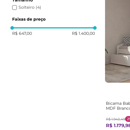
Tamanho
Solteiro
(
4
)
Faixas de preço
R$ 647,00
R$ 1.400,00
Bicama Babá
MDF Branc
2
R$
1
.
943
,
49
R$
1
.
179
,
9