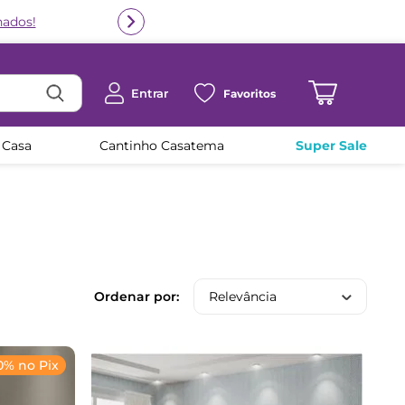
nados!
Entrar
Favoritos
 Casa
Cantinho Casatema
Super Sale
Relevância
0% no Pix