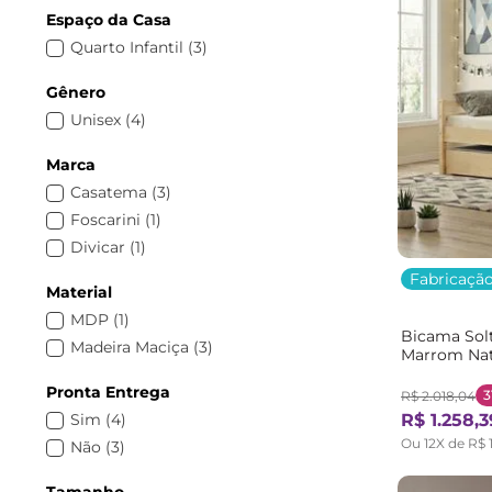
Espaço da Casa
Quarto Infantil
(
3
)
Gênero
Unisex
(
4
)
Marca
Casatema
(
3
)
Foscarini
(
1
)
Divicar
(
1
)
Fabricação
Material
MDP
(
1
)
Bicama Solt
Madeira Maciça
(
3
)
Marrom Nat
Pronta Entrega
3
R$
2
.
018
,
04
Sim
(
4
)
R$
1
.
258
,
3
Ou
12
X de
R$
Não
(
3
)