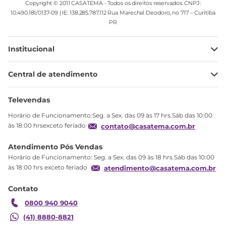
Copyright © 2011 CASATEMA - Todos os direitos reservados. CNPJ:
10.490.181/0137-09 | IE: 138.285.787.112 Rua Marechal Deodoro, no 717 – Curitiba
PR
Institucional
Minha Conta
Central de atendimento
Meus pedidos
Ajuda
Sobre Nós
Televendas
Política de privacidade
Horário de Funcionamento:Seg. a Sex. das 09 às 17 hrs.Sáb das 10:00
Produtos Estoque
às 18:00 hrsexceto feriado
contato@casatema.com.br
Segurança
Atendimento Pós Vendas
Troca
Horário de Funcionamento: Seg. a Sex. das 09 às 18 hrs.Sáb das 10:00
Formas de Pagamento
às 18:00 hrs exceto feriado
atendimento@casatema.com.br
Blog CASATEMA
Contato
Garantia
0800 940 9040
(41) 8880-8821