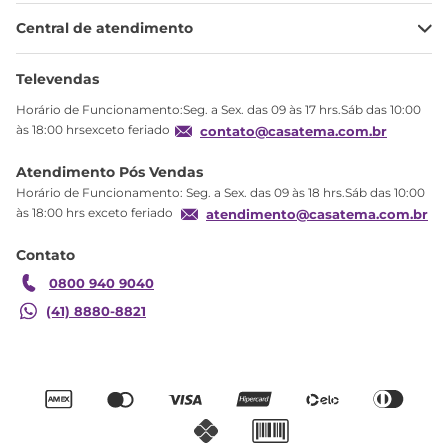
Minha Conta
Central de atendimento
Meus pedidos
Ajuda
Sobre Nós
Televendas
Política de privacidade
Horário de Funcionamento:Seg. a Sex. das 09 às 17 hrs.Sáb das 10:00
Produtos Estoque
às 18:00 hrsexceto feriado
contato@casatema.com.br
Segurança
Atendimento Pós Vendas
Troca
Horário de Funcionamento: Seg. a Sex. das 09 às 18 hrs.Sáb das 10:00
Formas de Pagamento
às 18:00 hrs exceto feriado
atendimento@casatema.com.br
Blog CASATEMA
Contato
Garantia
0800 940 9040
(41) 8880-8821