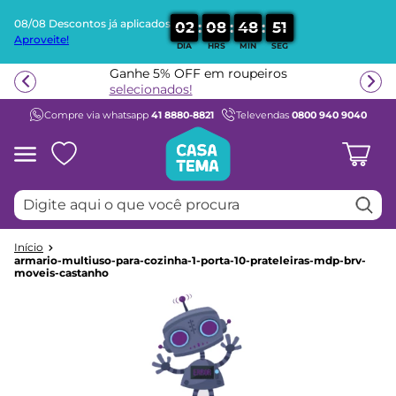
08/08 Descontos já aplicados
:
:
:
0
2
0
8
4
8
5
1
Aproveite!
DIA
HRS
MIN
SEG
Termos mais buscados
Ganhe 5% OFF em roupeiros
1
º
beliche
selecionados!
Compre via whatsapp
41 8880-8821
Televendas
0800 940 9040
2
º
guarda roupa
3
º
aria
4
º
bicama
Digite aqui o que você procura
5
º
escrivaninha
6
º
treliche
7
º
berço
armario-multiuso-para-cozinha-1-porta-10-prateleiras-mdp-brv-
moveis-castanho
8
º
cama infantil
9
º
petit
10
º
cama solteiro