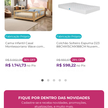
Fabricação Própria
Fabricação Própria
Cama Infantil Casal
Colchão Solteiro Espuma D23
Montessoriano Wave com
88CMX15CMX188CM Nuvem
Rattan Casatema
Casatema Branco Branco
Bege/Marrom/Branco
Natural/Branco
R$
3
.
002
,
05
36%
OFF
R$
930
,
57
29%
OFF
R$
1
.
741
,
73
R$
598
,
22
no Pix
no Pix
Ou
12
X de
R$
161
,
27
Ou
12
X de
R$
55
,
39
FIQUE POR DENTRO DAS NOVIDADES
Cadastre-se e receba novidades, promoções,
atualizações, e muito mais.