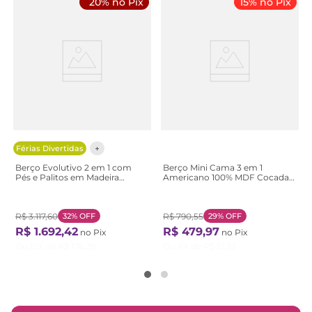
20% no Pix
15% no Pix
Férias Divertidas
Berço Evolutivo 2 em 1 com
Berço Mini Cama 3 em 1
Pés e Palitos em Madeira
Americano 100% MDF Cocada
Maciça Baby Tubbi Casatema
Branco Branco
Bran Branco / Caramelo
R$
3
.
117
,
60
32%
OFF
R$
790
,
55
29%
OFF
R$
1
.
692
,
42
R$
479
,
97
no Pix
no Pix
Ou
12
X de
R$
176
,
29
Ou
11
X de
R$
51
,
33