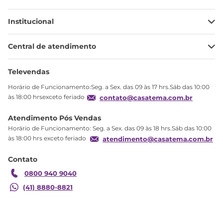
Institucional
Minha Conta
Central de atendimento
Meus pedidos
Ajuda
Sobre Nós
Televendas
Política de privacidade
Horário de Funcionamento:Seg. a Sex. das 09 às 17 hrs.Sáb das 10:00
Produtos Estoque
às 18:00 hrsexceto feriado
contato@casatema.com.br
Segurança
Atendimento Pós Vendas
Troca
Horário de Funcionamento: Seg. a Sex. das 09 às 18 hrs.Sáb das 10:00
Formas de Pagamento
às 18:00 hrs exceto feriado
atendimento@casatema.com.br
Blog CASATEMA
Contato
Garantia
0800 940 9040
(41) 8880-8821