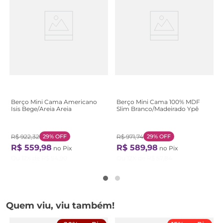
Berço Mini Cama Americano
Berço Mini Cama 100% MDF
Isis Bege/Areia Areia
Slim Branco/Madeirado Ypê
R$
922
,
32
29%
OFF
R$
971
,
74
29%
OFF
R$
559
,
98
R$
589
,
98
no Pix
no Pix
Ou
12
X de
R$
54
,
90
Ou
12
X de
R$
57
,
84
Quem viu, viu também!