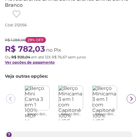
Branco
Cód
:
212056
R$
1
.
288
,
06
29%
OFF
R$
782
,
03
no Pix
Ou
R$
920
,
04
em até
12
X
R$
76
,
67
sem juros
Ver opções de pagamento
Veja outras opções:
Branco Bril...
Branco Bril...
Branco Bril...