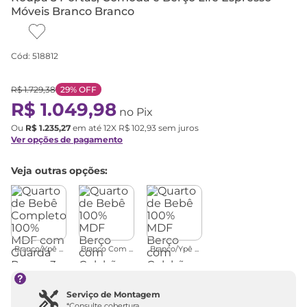
Móveis Branco Branco
Cód
:
518812
R$
1
.
729
,
38
29%
OFF
R$
1
.
049
,
98
no Pix
Ou
R$
1
.
235
,
27
em até
12
X
R$
102
,
93
sem juros
Ver opções de pagamento
Veja outras opções:
Branco/Ypê ...
Branco Com ...
Branco/Ypê ...
Serviço de Montagem
*Consulte cobertura