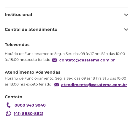
Institucional
Minha Conta
Central de atendimento
Meus pedidos
Ajuda
Sobre Nós
Televendas
Política de privacidade
Horário de Funcionamento:Seg. a Sex. das 09 às 17 hrs.Sáb das 10:00
Produtos Estoque
às 18:00 hrsexceto feriado
contato@casatema.com.br
Segurança
Atendimento Pós Vendas
Troca
Horário de Funcionamento: Seg. a Sex. das 09 às 18 hrs.Sáb das 10:00
Formas de Pagamento
às 18:00 hrs exceto feriado
atendimento@casatema.com.br
Blog CASATEMA
Contato
Garantia
0800 940 9040
(41) 8880-8821