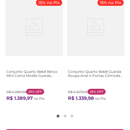
15% no Pix
15% no Pix
Conjunto Quarto Bebê Berço
Conjunto Quarto Bebê Guarda
Mini Cama Mirelle Guarda
Roupa Ariel 4 Portas Cômoda
Roupa 4 Portas 100% MDF
4 Gavetas 1 Porta 100% MDF
Branco/Bétula Branco/ Bétula
Branco/com Bétula Branco
com Bétula
R$
2
.
289
,
36
29%
OFF
R$
2
.
207
,
03
29%
OFF
R$
1
.
389
,
97
R$
1
.
339
,
98
no Pix
no Pix
Ou
12
X de
R$
136
,
27
Ou
12
X de
R$
131
,
37