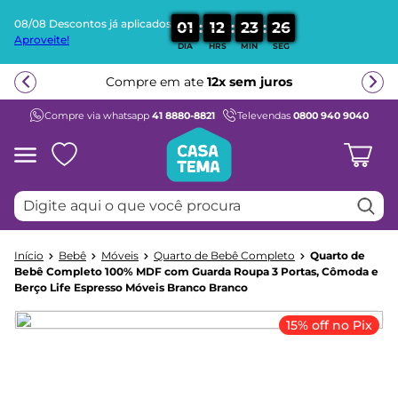
08/08 Descontos já aplicados
:
:
:
0
1
1
2
2
3
2
6
Aproveite!
DIA
HRS
MIN
SEG
Termos mais buscados
Compre em ate
12x sem juros
1
º
beliche
Compre via whatsapp
41 8880-8821
Televendas
0800 940 9040
2
º
guarda roupa
3
º
bicama
4
º
aria
Digite aqui o que você procura
5
º
escrivaninha
6
º
petit
Bebê
Móveis
Quarto de Bebê Completo
Quarto de
7
º
cama infantil
Bebê Completo 100% MDF com Guarda Roupa 3 Portas, Cômoda e
Berço Life Espresso Móveis Branco Branco
8
º
treliche
9
º
berço
15% off no Pix
10
º
cama solteiro