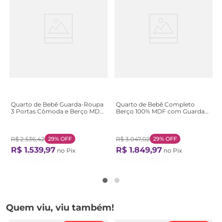
Quarto de Bebê Guarda-Roupa
Quarto de Bebê Completo
3 Portas Cômoda e Berço MDF
Berço 100% MDF com Guarda-
Mimo Espresso Móveis Branco
Roupa 3 Portas Nuvem
Brilho/Amêndoa Branco
Marrom/Branco Amadeirado
Brilho/Amêndoa
Branco Amadeirado
R$
2
.
536
,
42
29%
OFF
R$
3
.
047
,
02
29%
OFF
R$
1
.
539
,
97
R$
1
.
849
,
97
no Pix
no Pix
Ou
12
X de
R$
150
,
97
Ou
12
X de
R$
181
,
37
Quem viu, viu também!