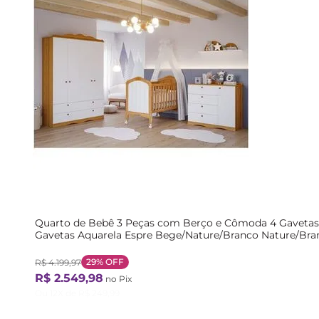
Quarto de Bebê 3 Peças com Berço e Cômoda 4 Gavetas
Gavetas Aquarela Espre Bege/Nature/Branco Nature/Bra
29%
OFF
R$
4
.
199
,
97
R$
2
.
549
,
98
no Pix
Ou
12
X de
R$
249
,
99