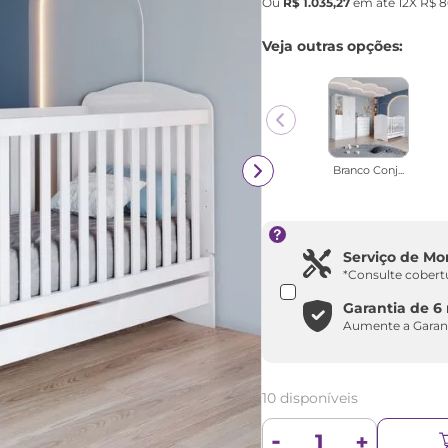
Ou
R$
1
.
035
,
27
em até
12
X
R$
8
Veja outras opções:
Branco Conj...
Serviço de M
*Consulte cobert
Garantia de
6
Aumente a Garan
10 disponíveis