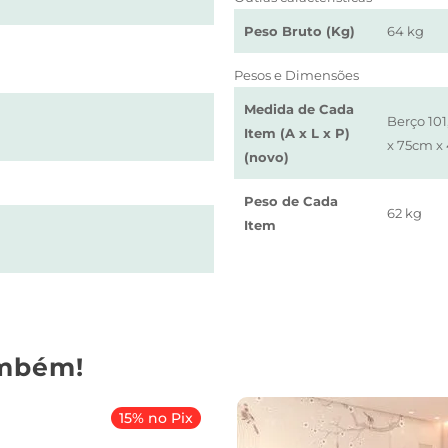
Peso Bruto (Kg)
64 kg
Pesos e Dimensões
Medida de Cada
Berço 10
Item (A x L x P)
x 75cm x
(novo)
Peso de Cada
62 kg
Item
mbém!
15% no Pix