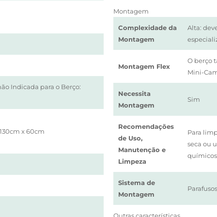
Montagem
Complexidade da
Alta: de
Montagem
especial
O berço
Montagem Flex
Mini-Cam
ão Indicada para o Berço:
Necessita
Sim
Montagem
Recomendações
 130cm x 60cm
Para lim
de Uso,
seca ou 
Manutenção e
químicos
Limpeza
Sistema de
Parafusos
Montagem
Outras características