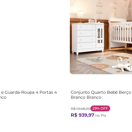
 e Guarda-Roupa 4 Portas 4
Conjunto Quarto Bebê Berço 
nco
Branco Branco
29%
OFF
R$
1
.
548
,
20
R$
939
,
97
no Pix
Ou
12
X de
R$
92
,
15