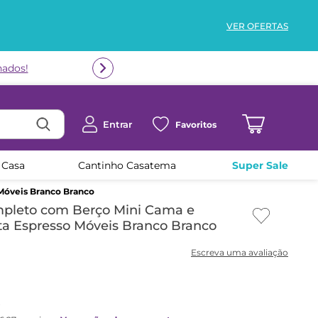
VER OFERTAS
nados!
Entrar
Favoritos
 Casa
Cantinho Casatema
Super Sale
Móveis Branco Branco
pleto com Berço Mini Cama e
a Espresso Móveis Branco Branco
x