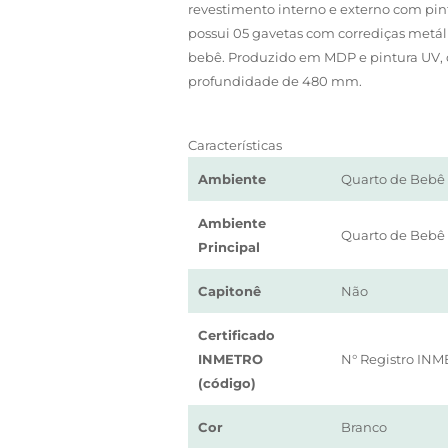
revestimento interno e externo com pi
possui 05 gavetas com corrediças metál
bebê. Produzido em MDP e pintura UV, q
profundidade de 480 mm.
Características
Ambiente
Quarto de Bebê
Ambiente
Quarto de Bebê
Principal
Capitonê
Não
Certificado
INMETRO
N° Registro INM
(código)
Cor
Branco