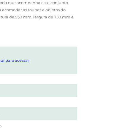
cômoda que acompanha esse conjunto
a acomodar as roupas e objetos do
altura de 930 mm, largura de 750 mm e
ui para acessar
e
P