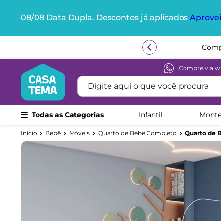
08/08 Data Dupla. Descontos já aplicados
Aprovei
Termos mais buscados
1
º
beliche
Compr
2
º
guarda roupa
Compre via w
Digite aqui o que você procura
3
º
aria
4
º
bicama
Todas as Categorias
Infantil
Monte
5
º
escrivaninha
6
º
treliche
Bebê
Móveis
Quarto de Bebê Completo
Quarto de 
7
º
petit
8
º
berço
9
º
cama infantil
10
º
cômoda