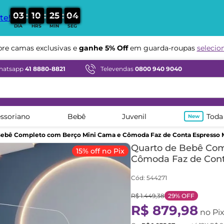
:
:
:
0
3
1
0
2
5
0
3
te!
DIA
HRS
MIN
SEG
Compre em ate
12x sem juros
e camas exclusivas e
ganhe 5% Off
em guarda-roupas
selecio
hatsapp
41 8880-8821
Televendas
0800 940 9040
ssoriano
Bebê
Juvenil
Toda
Bebê Completo com Berço Mini Cama e Cômoda Faz de Conta Espresso 
Quarto de Bebê Com
15% off no Pix
Cômoda Faz de Cont
Cód
:
544271
R$
1
.
449
,
38
29%
OFF
R$
879
,
98
no Pi