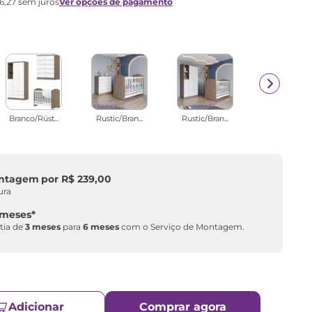
6
,
27
sem juros
Ver opções de pagamento
Branco/Rúst...
Rustic/Bran...
Rustic/Bran...
ontagem
por
R$
239
,
00
ura
 meses
*
tia de
3 meses
para
6 meses
com o Serviço de Montagem.
Adicionar
Comprar agora