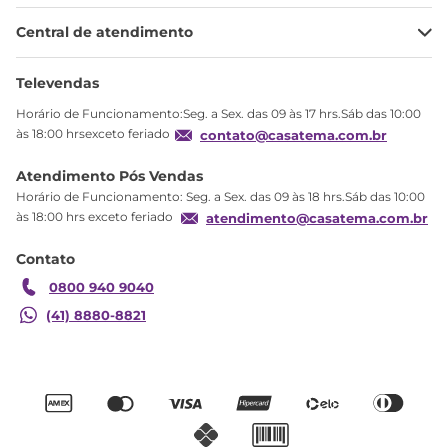
Minha Conta
Central de atendimento
Meus pedidos
Ajuda
Sobre Nós
Televendas
Política de privacidade
Horário de Funcionamento:Seg. a Sex. das 09 às 17 hrs.Sáb das 10:00
Produtos Estoque
às 18:00 hrsexceto feriado
contato@casatema.com.br
Segurança
Atendimento Pós Vendas
Troca
Horário de Funcionamento: Seg. a Sex. das 09 às 18 hrs.Sáb das 10:00
Formas de Pagamento
às 18:00 hrs exceto feriado
atendimento@casatema.com.br
Blog CASATEMA
Contato
Garantia
0800 940 9040
(41) 8880-8821