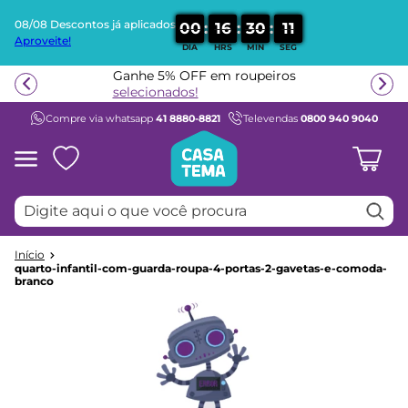
08/08 Descontos já aplicados
:
:
:
0
0
1
6
3
0
1
1
Aproveite!
DIA
HRS
MIN
SEG
Termos mais buscados
Ganhe 5% OFF em roupeiros
1
º
beliche
selecionados!
Compre via whatsapp
41 8880-8821
Televendas
0800 940 9040
2
º
guarda roupa
3
º
bicama
4
º
aria
Digite aqui o que você procura
5
º
escrivaninha
6
º
petit
7
º
cama infantil
quarto-infantil-com-guarda-roupa-4-portas-2-gavetas-e-comoda-
branco
8
º
treliche
9
º
berço
10
º
cama solteiro