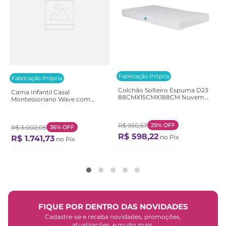
Fabricação Própria
Fabricação Própria
Colchão Solteiro Espuma D23
Cama Infantil Casal
88CMX15CMX188CM Nuvem
Montessoriano Wave com
Casatema Branco Branco
Rattan Casatema
Bege/Marrom/Branco
Natural/Branco
R$
930
,
57
29%
OFF
R$
3
.
002
,
05
36%
OFF
R$
598
,
22
no Pix
R$
1
.
741
,
73
no Pix
Ou
12
X de
R$
55
,
39
Ou
12
X de
R$
161
,
27
FIQUE POR DENTRO DAS NOVIDADES
Cadastre-se e receba novidades, promoções,
atualizações, e muito mais.