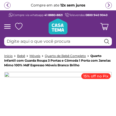
Compre em ate
12x sem juros
Compre via whatsapp
41 8880-8821
Televendas
0800 940 9040
Termos mais buscados
1
º
beliche
2
º
guarda roupa
Digite aqui o que você procura
3
º
aria
4
º
bicama
Bebê
Móveis
Quarto de Bebê Completo
Quarto
5
º
escrivaninha
Infantil com Guarda Roupa 3 Portas e Cômoda 1 Porta com Janelas
Mimo 100% Mdf Espresso Móveis Branco Brilho
6
º
treliche
7
º
cama infantil
15% off no Pix
8
º
petit
9
º
berço
10
º
cama solteiro