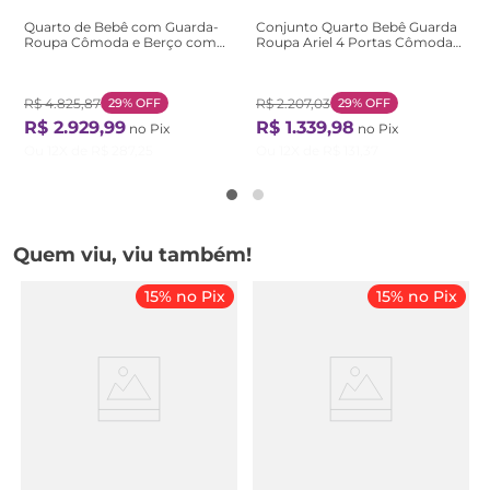
Quarto de Bebê com Guarda-
Conjunto Quarto Bebê Guarda
Roupa Cômoda e Berço com
Roupa Ariel 4 Portas Cômoda
Capitonê Maya Provençal 100%
4 Gavetas 1 Porta 100% MDF
MDF Yescasa Branco/B Branco
Branco/com Bétula Branco
Brilho/Amêndoa
com Bétula
R$
4
.
825
,
87
29%
OFF
R$
2
.
207
,
03
29%
OFF
R$
2
.
929
,
99
R$
1
.
339
,
98
no Pix
no Pix
Ou
12
X de
R$
287
,
25
Ou
12
X de
R$
131
,
37
Quem viu, viu também!
15% no Pix
15% no Pix