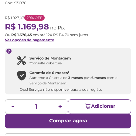
Cód
:
931976
R$
1
.
927
,
03
29%
OFF
R$
1
.
169
,
98
no Pix
Ou
R$
1
.
376
,
45
em até
12
X
R$
114
,
70
sem juros
Ver opções de pagamento
Serviço de Montagem
*Consulte cobertura
Garantia de
6 meses
*
Aumente a Garantia de
3 meses
para
6 meses
com o
Serviço de Montagem.
Ops! Serviço não disponível para a sua região.
Adicionar
Comprar agora