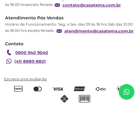
Produtos Estoque
às 18:00 hrsexceto feriado
contato@casatema.com.br
Segurança
Atendimento Pós Vendas
Troca
Horário de Funcionamento: Seg. a Sex. das 09 às 18 hrs.Sáb das 10:00
Formas de Pagamento
às 18:00 hrs exceto feriado
atendimento@casatema.com.br
Blog CASATEMA
Contato
Garantia
0800 940 9040
(41) 8880-8821
Quarto Infantil com Guarda Roupa 3 Portas e
R$
1
.
927
,
03
Cômoda 1 Porta com Janelas Mimo 100% Mdf
R$
1
.
169
,
98
Espresso Móveis Branco Brilho
Adicionar ao carrinho