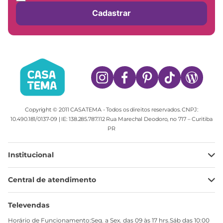
Cadastrar
Copyright © 2011 CASATEMA - Todos os direitos reservados. CNPJ:
10.490.181/0137-09 | IE: 138.285.787.112 Rua Marechal Deodoro, no 717 – Curitiba
PR
Institucional
Minha Conta
Central de atendimento
Meus pedidos
Ajuda
Sobre Nós
Televendas
Política de privacidade
Horário de Funcionamento:Seg. a Sex. das 09 às 17 hrs.Sáb das 10:00