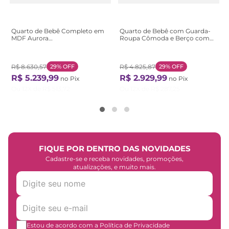
Quarto de Bebê Completo em
Quarto de Bebê com Guarda-
MDF Aurora
Roupa Cômoda e Berço com
Bege/Areia/Jequitibá
Capitonê Maya Provençal 100%
Areia/Jequitibá
MDF Yescasa Branco/B Branco
Brilho/Amêndoa
R$
8
.
630
,
57
29%
OFF
R$
4
.
825
,
87
29%
OFF
R$
5
.
239
,
99
R$
2
.
929
,
99
no Pix
no Pix
Ou
12
X de
R$
513
,
72
Ou
12
X de
R$
287
,
25
FIQUE POR DENTRO DAS NOVIDADES
Cadastre-se e receba novidades, promoções,
atualizações, e muito mais.
Estou de acordo com a Política de Privacidade