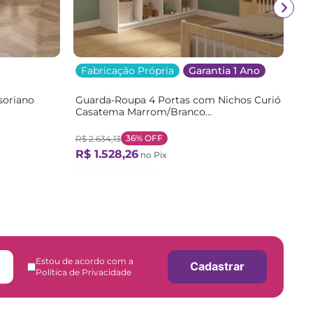
Fabricação Própria
Garantia 1 Ano
soriano
Guarda-Roupa 4 Portas com Nichos Curió
Casatema Marrom/Branco
/Branco
Branco/Natural
36%
OFF
R$
2
.
634
,
13
R$
1
.
528
,
26
no Pix
Ou
12
X de
R$
141
,
50
Estou de acordo com a
Cadastrar
Política de Privacidade