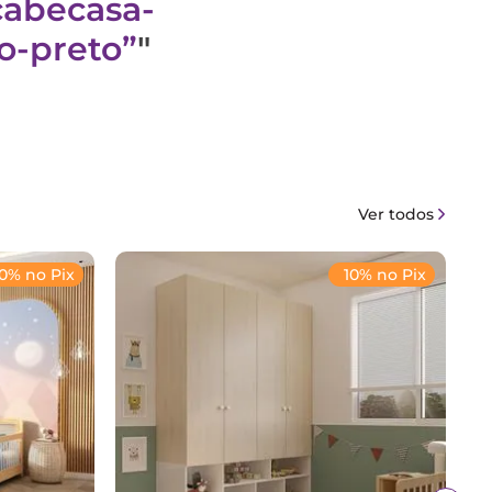
cabecasa-
o-preto
"
Ver todos
10% no Pix
10% no Pix