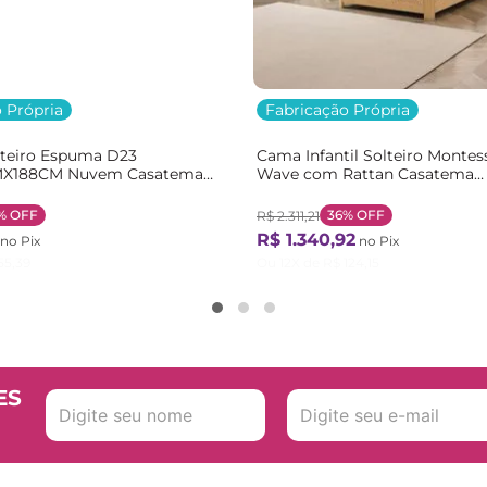
 Própria
Fabricação Própria
lteiro Espuma D23
Cama Infantil Solteiro Montes
X188CM Nuvem Casatema
Wave com Rattan Casatema
nco
Bege/Marrom/Branco Natural
%
OFF
36%
OFF
R$
2
.
311
,
21
R$
1
.
340
,
92
no Pix
no Pix
55
,
39
Ou
12
X de
R$
124
,
15
ES