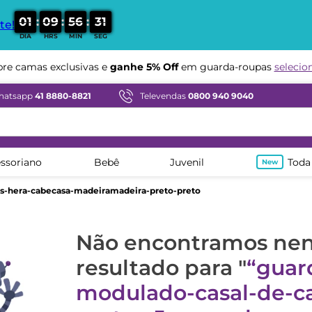
:
:
:
0
1
0
9
5
6
3
1
te!
DIA
HRS
MIN
SEG
e camas exclusivas e
ganhe 5% Off
em guarda-roupas
selecio
hatsapp
41 8880-8821
Televendas
0800 940 9040
ssoriano
Bebê
Juvenil
Toda
as-hera-cabecasa-madeiramadeira-preto-preto
Não encontramos n
resultado para "
guar
modulado-casal-de-ca