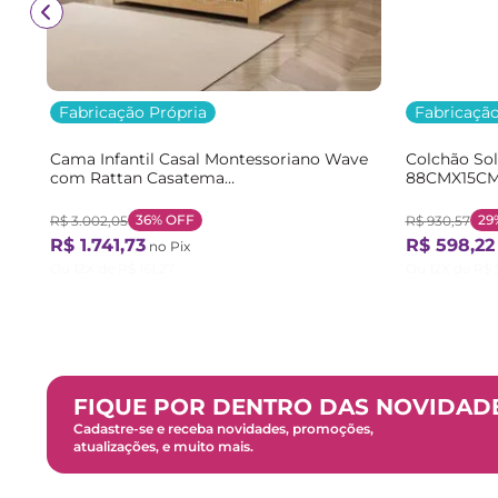
Fabricação Própria
Fabricação
Cama Infantil Casal Montessoriano Wave
Colchão So
com Rattan Casatema
88CMX15CM
Bege/Marrom/Branco Natural/Branco
Branco Bra
36%
OFF
29
R$
3
.
002
,
05
R$
930
,
57
R$
1
.
741
,
73
R$
598
,
22
no Pix
Ou
12
X de
R$
161
,
27
Ou
12
X de
R$
FIQUE POR DENTRO DAS NOVIDAD
Cadastre-se e receba novidades, promoções,
atualizações, e muito mais.