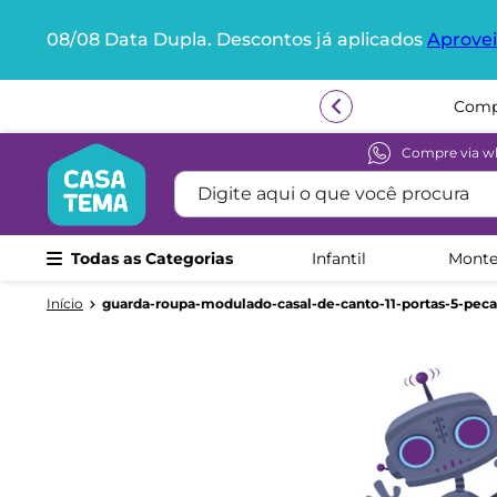
08/08 Data Dupla. Descontos já aplicados
Aprovei
Termos mais buscados
Compr
1
º
beliche
2
º
guarda roupa
Compre via w
Digite aqui o que você procura
3
º
bicama
4
º
aria
Todas as Categorias
Infantil
Monte
5
º
escrivaninha
6
º
petit
guarda-roupa-modulado-casal-de-canto-11-portas-5-pec
7
º
cama infantil
8
º
treliche
9
º
berço
10
º
cama solteiro