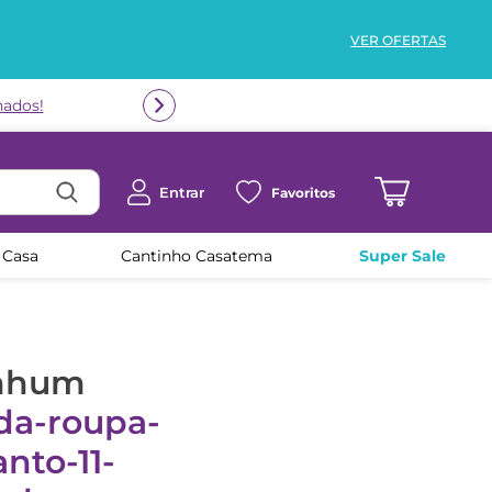
VER OFERTAS
nados!
Entrar
Favoritos
 Casa
Cantinho Casatema
Super Sale
enhum
da-roupa-
nto-11-