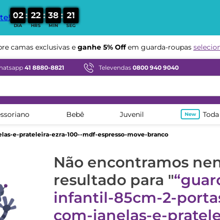
:
:
:
0
2
2
2
3
8
2
1
te!
DIA
HRS
MIN
SEG
e camas exclusivas e
ganhe 5% Off
em guarda-roupas
selecio
hatsapp
41 8880-8821
Televendas
0800 940 9040
ssoriano
Bebê
Juvenil
Toda
elas-e-prateleira-ezra-100--mdf-espresso-move-branco
Não encontramos n
resultado para "
guar
infantil-85cm-2-porta
com-janelas-e-pratele