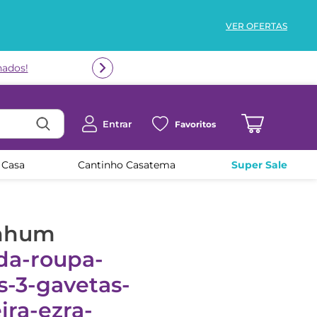
VER OFERTAS
nados!
Entrar
Favoritos
 Casa
Cantinho Casatema
Super Sale
enhum
da-roupa-
s-3-gavetas-
ira-ezra-