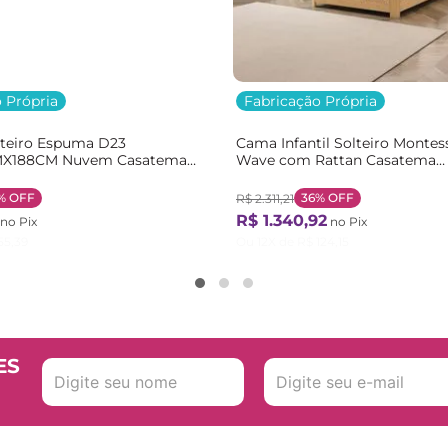
 Própria
Fabricação Própria
lteiro Espuma D23
Cama Infantil Solteiro Montes
X188CM Nuvem Casatema
Wave com Rattan Casatema
nco
Bege/Marrom/Branco Natural
%
OFF
36%
OFF
R$
2
.
311
,
21
R$
1
.
340
,
92
no Pix
no Pix
55
,
39
Ou
12
X de
R$
124
,
15
ES