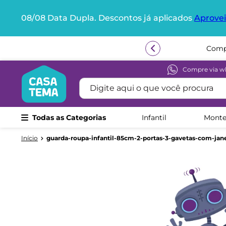
08/08 Data Dupla. Descontos já aplicados
Aprovei
Termos mais buscados
Compr
1
º
beliche
2
º
guarda roupa
Compre via w
Digite aqui o que você procura
3
º
aria
4
º
bicama
Todas as Categorias
Infantil
Monte
5
º
escrivaninha
6
º
treliche
guarda-roupa-infantil-85cm-2-portas-3-gavetas-com-jan
7
º
petit
8
º
berço
9
º
cama infantil
10
º
cômoda