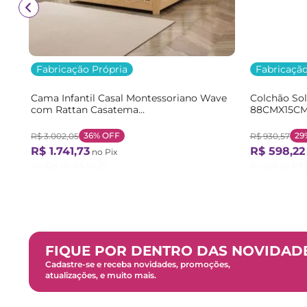
Fabricação Própria
Fabricação
Cama Infantil Casal Montessoriano Wave
Colchão So
com Rattan Casatema
88CMX15CM
Bege/Marrom/Branco Natural/Branco
Branco Bra
36%
OFF
29
R$
3
.
002
,
05
R$
930
,
57
R$
1
.
741
,
73
R$
598
,
22
no Pix
Ou
12
X de
R$
161
,
27
Ou
12
X de
R$
FIQUE POR DENTRO DAS NOVIDAD
Cadastre-se e receba novidades, promoções,
atualizações, e muito mais.