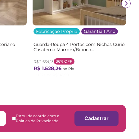
Fabricação Própria
Garantia 1 Ano
soriano
Guarda-Roupa 4 Portas com Nichos Curió
Casatema Marrom/Branco
/Branco
Branco/Natural
36%
OFF
R$
2
.
634
,
13
R$
1
.
528
,
26
no Pix
Ou
12
X de
R$
141
,
50
Estou de acordo com a
Cadastrar
Política de Privacidade