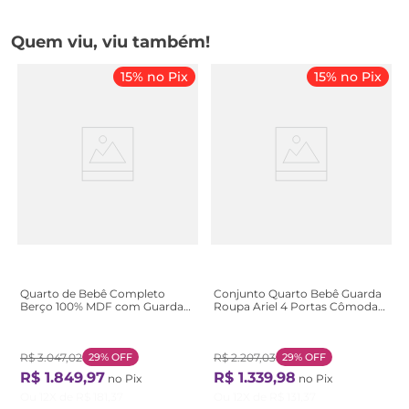
Quem viu, viu também!
15% no Pix
15% no Pix
Quarto de Bebê Completo
Conjunto Quarto Bebê Guarda
Berço 100% MDF com Guarda-
Roupa Ariel 4 Portas Cômoda
Roupa 3 Portas Nuvem
4 Gavetas 1 Porta 100% MDF
Marrom/Branco Amadeirado
Branco/com Bétula Branco
Branco Amadeirado
com Bétula
R$
3
.
047
,
02
29%
OFF
R$
2
.
207
,
03
29%
OFF
R$
1
.
849
,
97
R$
1
.
339
,
98
no Pix
no Pix
Ou
12
X de
R$
181
,
37
Ou
12
X de
R$
131
,
37