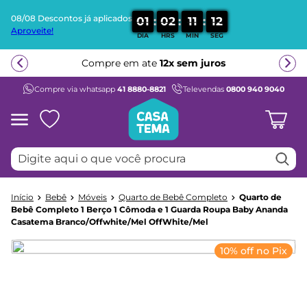
08/08 Descontos já aplicados
:
:
:
0
1
0
2
1
1
1
2
Aproveite!
DIA
HRS
MIN
SEG
Termos mais buscados
Compre em ate
12x sem juros
1
º
beliche
Compre via whatsapp
41 8880-8821
Televendas
0800 940 9040
2
º
guarda roupa
3
º
bicama
4
º
aria
Digite aqui o que você procura
5
º
escrivaninha
6
º
petit
Bebê
Móveis
Quarto de Bebê Completo
Quarto de
7
º
cama infantil
Bebê Completo 1 Berço 1 Cômoda e 1 Guarda Roupa Baby Ananda
Casatema Branco/Offwhite/Mel OffWhite/Mel
8
º
treliche
9
º
berço
10% off no Pix
10
º
cama solteiro