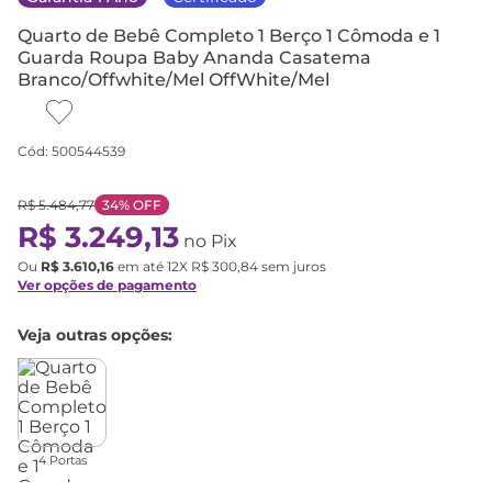
Quarto de Bebê Completo 1 Berço 1 Cômoda e 1
Guarda Roupa Baby Ananda Casatema
Branco/Offwhite/Mel OffWhite/Mel
Cód
:
500544539
R$
5
.
484
,
77
34%
OFF
R$
3
.
249
,
13
no Pix
Ou
R$
3
.
610
,
16
em até
12
X
R$
300
,
84
sem juros
Ver opções de pagamento
Veja outras opções:
4 Portas