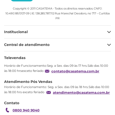
Copyright © 2011 CASATEMA - Todos os direitos reservados. CNPJ:
10.490.181/0137-09 | IE: 138.285.787.112 Rua Marechal Deodoro, no 717 – Curitiba
PR
Institucional
Minha Conta
Central de atendimento
Meus pedidos
Ajuda
Sobre Nós
Televendas
Política de privacidade
Horário de Funcionamento:Seg. a Sex. das 09 às 17 hrs.Sáb das 10:00
Produtos Estoque
às 18:00 hrsexceto feriado
contato@casatema.com.br
Segurança
Atendimento Pós Vendas
Troca
Horário de Funcionamento: Seg. a Sex. das 09 às 18 hrs.Sáb das 10:00
Formas de Pagamento
às 18:00 hrs exceto feriado
atendimento@casatema.com.br
Blog CASATEMA
Contato
Garantia
0800 940 9040