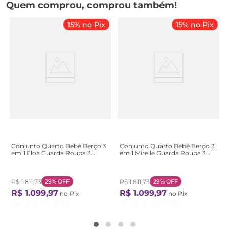
Quem comprou, comprou também!
15% no Pix
15% no Pix
Conjunto Quarto Bebê Berço 3
Conjunto Quarto Bebê Berço 3
em 1 Eloá Guarda Roupa 3
em 1 Mirelle Guarda Roupa 3
Portas 100% MDF Branco com
Portas 100% MDF Branco
Bétula Branco com Bétula
Branco
R$
1
.
811
,
73
29%
OFF
R$
1
.
811
,
73
29%
OFF
R$
1
.
099
,
97
R$
1
.
099
,
97
no Pix
no Pix
Ou
12
X de
R$
107
,
84
Ou
12
X de
R$
107
,
84