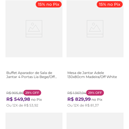
15% no Pix
15% no Pix
Buffet Aparador de Sala de
Mesa de Jantar Adele
Jantar 4 Portas Lia Bege/Off
130x80cm Madeira/Off White
White Off White
R$
905
,
86
29%
OFF
R$
1
.
367
,
04
29%
OFF
R$
549
,
98
R$
829
,
99
no Pix
no Pix
Ou
12
X de
R$
53
,
92
Ou
12
X de
R$
81
,
37