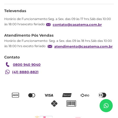
Ajuda
Sobre Nós
Televendas
Política de privacidade
Horário de Funcionamento:Seg. a Sex. das 09 às 17 hrs.Sáb das 10:00
Produtos Estoque
às 18:00 hrsexceto feriado
contato@casatema.com.br
Segurança
Atendimento Pós Vendas
Troca
Horário de Funcionamento: Seg. a Sex. das 09 às 18 hrs.Sáb das 10:00
Formas de Pagamento
às 18:00 hrs exceto feriado
atendimento@casatema.com.br
Blog CASATEMA
Contato
Garantia
0800 940 9040
(41) 8880-8821