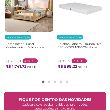
Fabricação Própria
Fabricação Própria
Cama Infantil Casal
Colchão Solteiro Espuma D23
Montessoriano Wave com
88CMX15CMX188CM Nuvem
Rattan Casatema
Casatema Branco Branco
Bege/Marrom/Branco
Natural/Branco
R$
3
.
002
,
05
36%
OFF
R$
930
,
57
29%
OFF
R$
1
.
741
,
73
R$
598
,
22
no Pix
no Pix
Ou
12
X de
R$
161
,
27
Ou
12
X de
R$
55
,
39
FIQUE POR DENTRO DAS NOVIDADES
Cadastre-se e receba novidades, promoções,
atualizações, e muito mais.