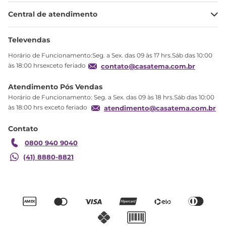
Minha Conta
Central de atendimento
Meus pedidos
Ajuda
Sobre Nós
Televendas
Política de privacidade
Horário de Funcionamento:Seg. a Sex. das 09 às 17 hrs.Sáb das 10:00
Produtos Estoque
às 18:00 hrsexceto feriado
contato@casatema.com.br
Segurança
Atendimento Pós Vendas
Troca
Horário de Funcionamento: Seg. a Sex. das 09 às 18 hrs.Sáb das 10:00
Formas de Pagamento
às 18:00 hrs exceto feriado
atendimento@casatema.com.br
Blog CASATEMA
Contato
Garantia
0800 940 9040
(41) 8880-8821