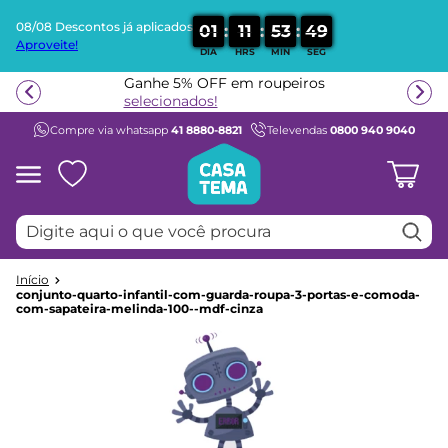
08/08 Descontos já aplicados
:
:
:
0
1
1
1
5
3
4
9
Aproveite!
DIA
HRS
MIN
SEG
Termos mais buscados
Ganhe 5% OFF em roupeiros
1
º
beliche
selecionados!
Compre via whatsapp
41 8880-8821
Televendas
0800 940 9040
2
º
guarda roupa
3
º
bicama
4
º
aria
Digite aqui o que você procura
5
º
escrivaninha
6
º
petit
7
º
cama infantil
conjunto-quarto-infantil-com-guarda-roupa-3-portas-e-comoda-
com-sapateira-melinda-100--mdf-cinza
8
º
treliche
9
º
berço
10
º
cama solteiro