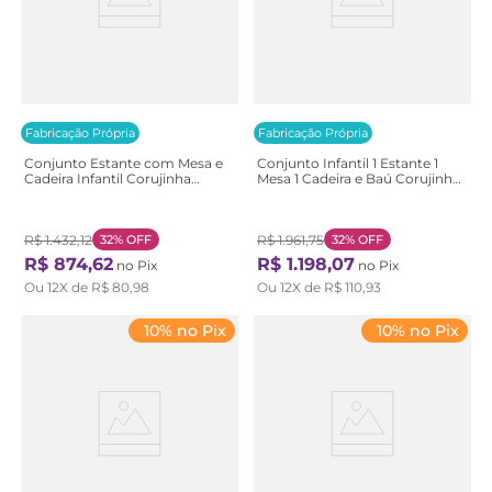
Fabricação Própria
Fabricação Própria
Conjunto Estante com Mesa e
Conjunto Infantil 1 Estante 1
Cadeira Infantil Corujinha
Mesa 1 Cadeira e Baú Corujinha
Casatema Branco/Marrom
Casatema Branco/Marrom
Branco/Natural
Branco/Natural
R$
1
.
432
,
12
32%
OFF
R$
1
.
961
,
75
32%
OFF
R$
874
,
62
R$
1
.
198
,
07
no Pix
no Pix
Ou
12
X de
R$
80
,
98
Ou
12
X de
R$
110
,
93
10% no Pix
10% no Pix