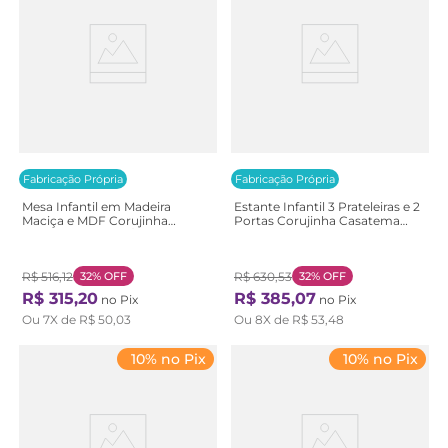
Fabricação Própria
Fabricação Própria
Mesa Infantil em Madeira
Estante Infantil 3 Prateleiras e 2
Maciça e MDF Corujinha
Portas Corujinha Casatema
Casatema Branco/Marrom
Branco/Marrom Branco/Natural
Branco/Natural
R$
516
,
12
32%
OFF
R$
630
,
53
32%
OFF
R$
315
,
20
R$
385
,
07
no Pix
no Pix
Ou
7
X de
R$
50
,
03
Ou
8
X de
R$
53
,
48
10% no Pix
10% no Pix