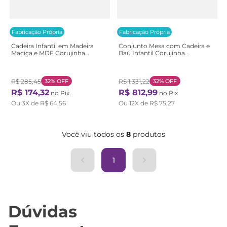
Fabricação Própria
Fabricação Própria
Cadeira Infantil em Madeira
Conjunto Mesa com Cadeira e
Maciça e MDF Corujinha
Baú Infantil Corujinha
Casatema Branco/Marrom
Casatema Branco/Natural
Branco/Natural
R$
285
,
45
32%
OFF
R$
1
.
331
,
22
32%
OFF
R$
174
,
32
R$
812
,
99
no Pix
no Pix
Ou
3
X de
R$
64
,
56
Ou
12
X de
R$
75
,
27
Você viu todos os
8
produtos
1
Dúvidas