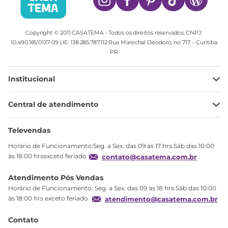
Copyright © 2011 CASATEMA - Todos os direitos reservados. CNPJ:
10.490.181/0137-09 | IE: 138.285.787.112 Rua Marechal Deodoro, no 717 – Curitiba
PR
Institucional
Minha Conta
Central de atendimento
Meus pedidos
Ajuda
Sobre Nós
Televendas
Política de privacidade
Horário de Funcionamento:Seg. a Sex. das 09 às 17 hrs.Sáb das 10:00
Produtos Estoque
às 18:00 hrsexceto feriado
contato@casatema.com.br
Segurança
Atendimento Pós Vendas
Troca
Horário de Funcionamento: Seg. a Sex. das 09 às 18 hrs.Sáb das 10:00
Formas de Pagamento
às 18:00 hrs exceto feriado
atendimento@casatema.com.br
Blog CASATEMA
Contato
Garantia