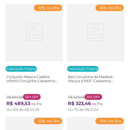
10% no Pix
10% no Pix
Fabricação Própria
Fabricação Própria
Conjunto Mesa e Cadeira
Baú Corujinha de Madeira
Infantil Corujinha Casatema
Maciça e MDF Casatema
Branco/Marrom Branco/Natural
Branco/Marrom Branco/Natural
R$
801
,
58
32%
OFF
R$
529
,
63
32%
OFF
R$
489
,
53
R$
323
,
46
no Pix
no Pix
Ou
10
X de
R$
54
,
39
Ou
7
X de
R$
51
,
34
10% no Pix
10% no Pix