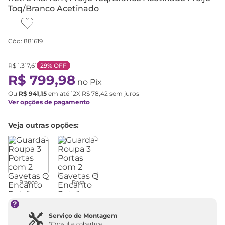
Toq/Branco Acetinado
Cód
:
881619
R$
1
.
317
,
61
29%
OFF
R$
799
,
98
no Pix
Ou
R$
941
,
15
em até
12
X
R$
78
,
42
sem juros
Ver opções de pagamento
Veja outras opções:
Branco
Rosa
Serviço de Montagem
*Consulte cobertura