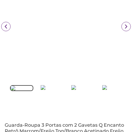
Guarda-Roupa 3 Portas com 2 Gavetas Q Encanto
Retrô Marrom/Freijo Toq/Branco Acetinado Freijo