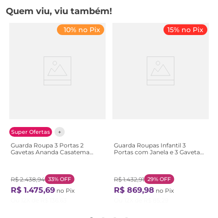
Quem viu, viu também!
10% no Pix
15% no Pix
Super Ofertas
Guarda Roupa 3 Portas 2
Guarda Roupas Infantil 3
Gavetas Ananda Casatema
Portas com Janela e 3 Gavetas
Bege/Offwhite/Mel
100% MDF Lana Espresso
OffWhite/Mel
Móveis Branco/Brilho Branco
Brilho
R$
2
.
438
,
94
33%
OFF
R$
1
.
432
,
91
29%
OFF
R$
1
.
475
,
69
R$
869
,
98
no Pix
no Pix
Ou
12
X de
R$
136
,
63
Ou
12
X de
R$
85
,
29