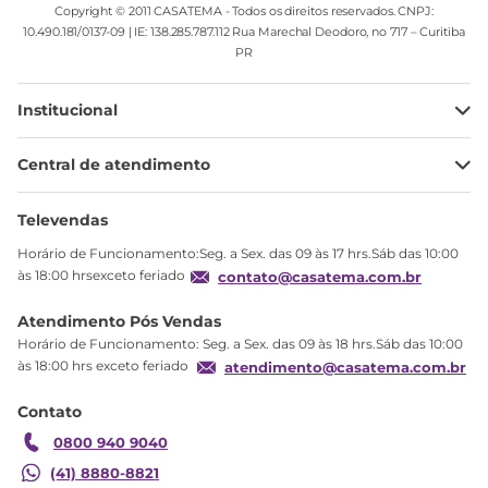
Copyright © 2011 CASATEMA - Todos os direitos reservados. CNPJ:
10.490.181/0137-09 | IE: 138.285.787.112 Rua Marechal Deodoro, no 717 – Curitiba
PR
Institucional
Minha Conta
Central de atendimento
Meus pedidos
Ajuda
Sobre Nós
Televendas
Política de privacidade
Horário de Funcionamento:Seg. a Sex. das 09 às 17 hrs.Sáb das 10:00
Produtos Estoque
às 18:00 hrsexceto feriado
contato@casatema.com.br
Segurança
Atendimento Pós Vendas
Troca
Horário de Funcionamento: Seg. a Sex. das 09 às 18 hrs.Sáb das 10:00
Formas de Pagamento
às 18:00 hrs exceto feriado
atendimento@casatema.com.br
Blog CASATEMA
Contato
Garantia
0800 940 9040
(41) 8880-8821