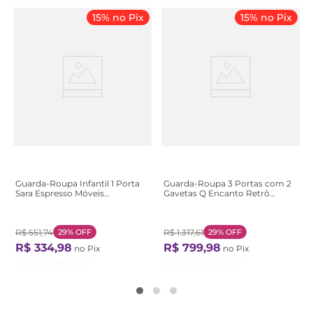
15% no Pix
15% no Pix
Guarda-Roupa Infantil 1 Porta
Guarda-Roupa 3 Portas com 2
Sara Espresso Móveis
Gavetas Q Encanto Retrô
Bege/Cinamomo/Off White
Marrom/Freijo Toq/Branco
Cinamomo/Off White
Acetinado Freijo Toq/Branco
Acetinado
R$
551
,
74
29%
OFF
R$
1
.
317
,
61
29%
OFF
R$
334
,
98
R$
799
,
98
no Pix
no Pix
Ou
7
X de
R$
56
,
30
Ou
12
X de
R$
78
,
42