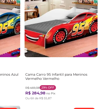
eninos Azul
Cama Carro 95 Infantil para Meninos
Vermelho Vermelho
29%
OFF
R$
469
,
38
R$
284
,
98
no Pix
Ou
6
X de
R$
55
,
87