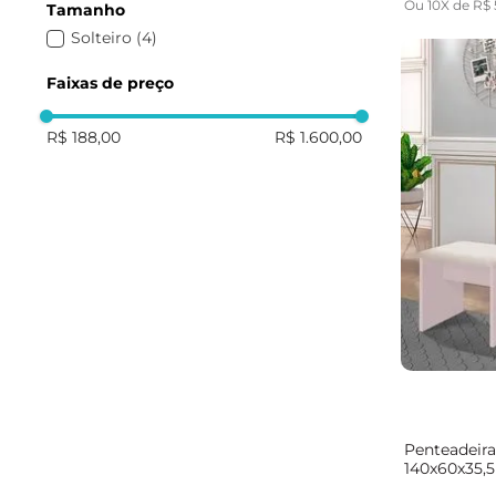
Ou
10
X de
R$
Tamanho
Solteiro
(
4
)
Faixas de preço
R$ 188,00
R$ 1.600,00
Penteadeir
140x60x35,