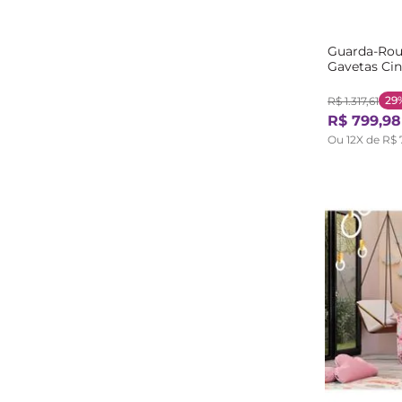
Guarda-Roup
Gavetas Cin
29
R$
1
.
317
,
61
R$
799
,
98
Ou
12
X de
R$