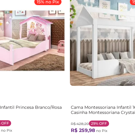
15% no Pix
1
nfantil Princesa Branco/Rosa
Cama Montessoriana Infantil 
Casinha Montessoriana Crysta
Branco
%
OFF
29%
OFF
R$
428
,
20
R$
259
,
98
no Pix
no Pix