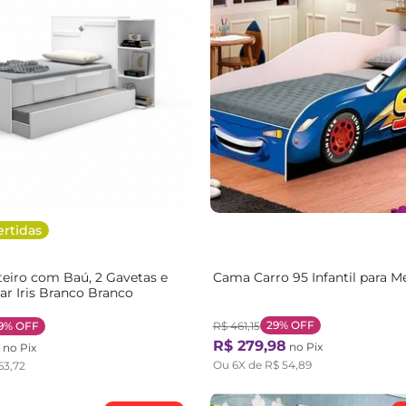
ertidas
eiro com Baú, 2 Gavetas e
Cama Carro 95 Infantil para M
ar Iris Branco Branco
29%
OFF
9%
OFF
R$
461
,
15
R$
279
,
98
no Pix
no Pix
Ou
6
X de
R$
54
,
89
63
,
72