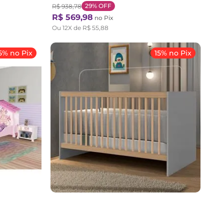
29%
OFF
R$
938
,
78
R$
569
,
98
no Pix
Ou
12
X de
R$
55
,
88
5% no Pix
15% no Pix