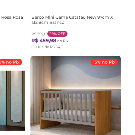
a Rosa Rosa
Berco Mini Cama Catatau New 97cm X
132,8cm Branco
29%
OFF
R$
757
,
61
R$
459
,
98
no Pix
Ou
10
X de
R$
54
,
11
5% no Pix
15% no Pix