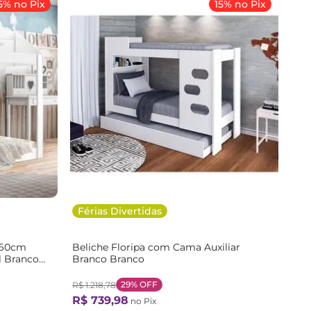
5% no Pix
15% no Pix
Férias Divertidas
160cm
Beliche Floripa com Cama Auxiliar
l Branco
Branco Branco
29%
OFF
R$
1
.
218
,
78
R$
739
,
98
no Pix