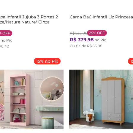
a Infantil Jujuba 3 Portas 2
Cama Baú Infantil Liz Princes
za/Nature Nature/ Cinza
29%
OFF
%
OFF
R$
625
,
86
R$
379
,
98
no Pix
no Pix
Ou
8
X de
R$
55
,
88
78
,
42
15% no Pix
1