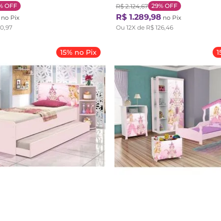
%
OFF
29%
OFF
R$
2
.
124
,
67
R$
1
.
289
,
98
no Pix
no Pix
50
,
97
Ou
12
X de
R$
126
,
46
15% no Pix
1