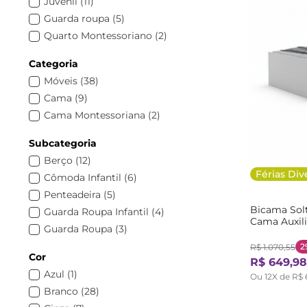
Juvenil
(
11
)
Guarda roupa
(
5
)
Quarto Montessoriano
(
2
)
Categoria
Móveis
(
38
)
Cama
(
9
)
Cama Montessoriana
(
2
)
Subcategoria
Berço
(
12
)
Férias Div
Cômoda Infantil
(
6
)
Penteadeira
(
5
)
Bicama Solt
Guarda Roupa Infantil
(
4
)
Cama Auxili
Guarda Roupa
(
3
)
Cômoda para Bebê
(
3
)
2
R$
1
.
070
,
55
Cor
R$
649
,
98
Cama Solteiro Infantil
(
3
)
Azul
(
1
)
Ou
12
X de
R$
Quarto Completo Infantil
(
2
)
Branco
(
28
)
Cama Solteiro
(
2
)