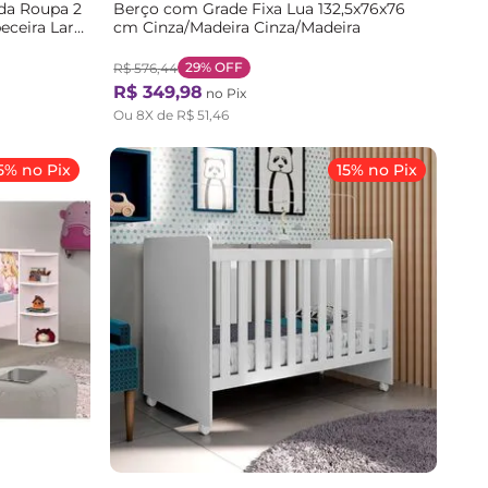
rda Roupa 2
Berço com Grade Fixa Lua 132,5x76x76
ceira Lara
cm Cinza/Madeira Cinza/Madeira
29%
OFF
R$
576
,
44
R$
349
,
98
no Pix
Ou
8
X de
R$
51
,
46
5% no Pix
15% no Pix