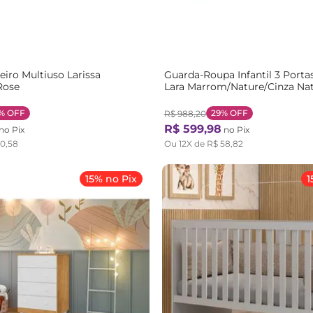
eiro Multiuso Larissa
Guarda-Roupa Infantil 3 Porta
Rose
Lara Marrom/Nature/Cinza Nat
%
OFF
29%
OFF
R$
988
,
20
R$
599
,
98
no Pix
no Pix
50
,
58
Ou
12
X de
R$
58
,
82
15% no Pix
1