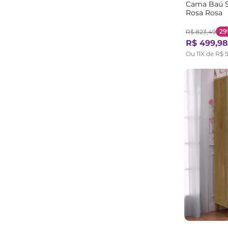
Cama Baú So
Rosa Rosa
29
R$
823
,
49
R$
499
,
98
Ou
11
X de
R$