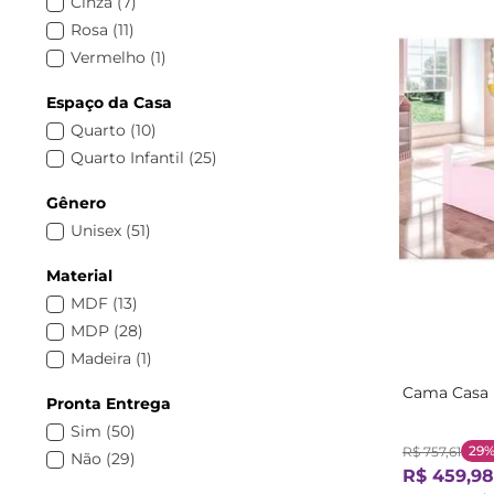
Cinza
(
7
)
Sapateira
(
1
)
Rosa
(
11
)
Mesa de Cabeceira Infantil
(
1
)
Vermelho
(
1
)
Guarda Roupa de Bebê
(
1
)
Estante Infantil
(
1
)
Espaço da Casa
Acessórios Diversos
(
1
)
Quarto
(
10
)
Quarto Infantil
(
25
)
Gênero
Unisex
(
51
)
Material
MDF
(
13
)
MDP
(
28
)
Madeira
(
1
)
Cama Casa I
Pronta Entrega
Sim
(
50
)
29
R$
757
,
61
Não
(
29
)
R$
459
,
98