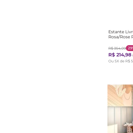
Estante Livr
Rosa/Rose 
29
R$
354
,
09
R$
214
,
98
Ou
5
X de
R$