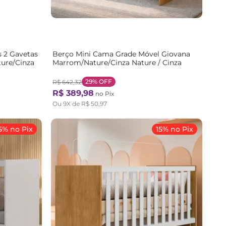
s 2 Gavetas
Berço Mini Cama Grade Móvel Giovana
ure/Cinza
Marrom/Nature/Cinza Nature / Cinza
29%
OFF
R$
642
,
32
R$
389
,
98
no Pix
Ou
9
X de
R$
50
,
97
5% no Pix
15% no Pix