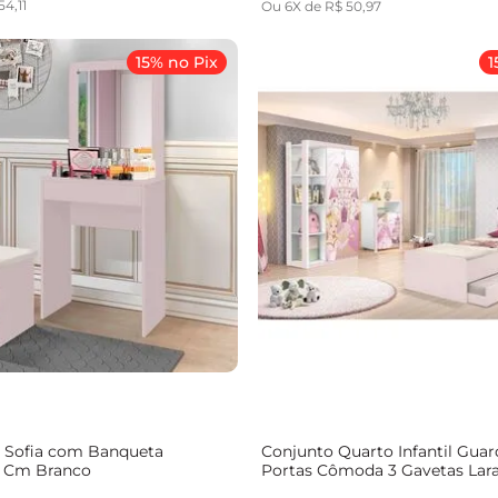
54
,
11
Ou
6
X de
R$
50
,
97
15% no Pix
1
a Sofia com Banqueta
Conjunto Quarto Infantil Gua
5 Cm Branco
Portas Cômoda 3 Gavetas Lar
Princesa Rosa