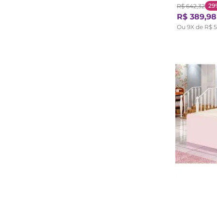
29
R$
642
,
32
R$
389
,
98
Ou
9
X de
R$