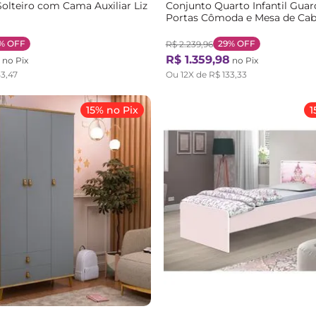
lteiro com Cama Auxiliar Liz
Conjunto Quarto Infantil Gua
Portas Cômoda e Mesa de Cabe
e Cama Casa Princesa Rosa
%
OFF
29%
OFF
R$
2
.
239
,
96
R$
1
.
359
,
98
no Pix
no Pix
53
,
47
Ou
12
X de
R$
133
,
33
15% no Pix
1