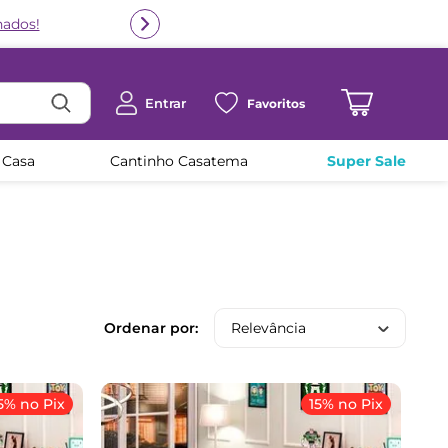
Entrar
Favoritos
 Casa
Cantinho Casatema
Super Sale
Relevância
5% no Pix
15% no Pix