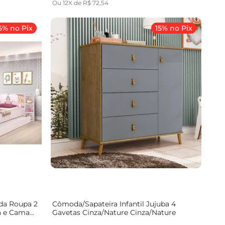
Ou
12
X de
R$
72
,
54
5% no Pix
15% no Pix
rda Roupa 2
Cômoda/Sapateira Infantil Jujuba 4
a e Cama
Gavetas Cinza/Nature Cinza/Nature