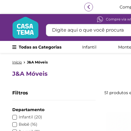
Compre via w
Termos mais buscados
Digite aqui o que você procura
1
º
beliche
2
º
guarda roupa
Todas as Categorias
Infantil
Monte
3
º
bicama
4
º
aria
J&A Móveis
5
º
escrivaninha
J&A Móveis
6
º
treliche
7
º
cama infantil
Filtros
51
produtos
8
º
petit
9
º
cômoda
Departamento
10
º
berço
Infantil
(
20
)
Bebê
(
16
)