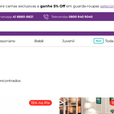
Compre em ate
12x sem juros
hatsapp
41 8880-8821
Televendas
0800 940 9040
ssoriano
Bebê
Juvenil
Toda
15% no Pix
1