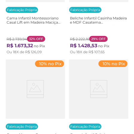
Fabricação Própria
Fabricação Própria
Cama Infantil Montessoriano
Beliche Infantil Casinha Madeira
Casal Lift em Madeira Maciça
e MDF Casatema
com Rattan Casatema
Branco/Marrom Branco/Natural
Bege/Branco/Marrom
Branco/Natural
R$
2
.
739
,
94
32%
OFF
R$
2
.
222
,
16
29%
OFF
R$
1
.
673
,
32
R$
1
.
428
,
53
no Pix
no Pix
Ou
18
X de
R$
126
,
09
Ou
18
X de
R$
107
,
65
10% no Pix
10% no Pix
Fabricação Própria
Fabricação Própria