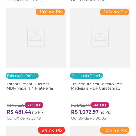
10% no Pix
10% no Pix
Fabricação Própria
Fabricação Própria
Estante Infantil Casinha
Treliche Juvenil Solteiro Soft
MDF/Madeira 4 Prateleiras
Madeira e MDF Casatema
Casatema Branco/Marrom
Branco/Marrom Branco/Natural
Branco/Natural
R$
764
,
20
30%
OFF
R$
1
.
792
,
77
34%
OFF
R$
481
,
44
R$
1
.
072
,
97
no Pix
no Pix
Ou
10
X de
R$
53
,
49
Ou
18
X de
R$
80
,
85
15% no Pix
10% no Pix