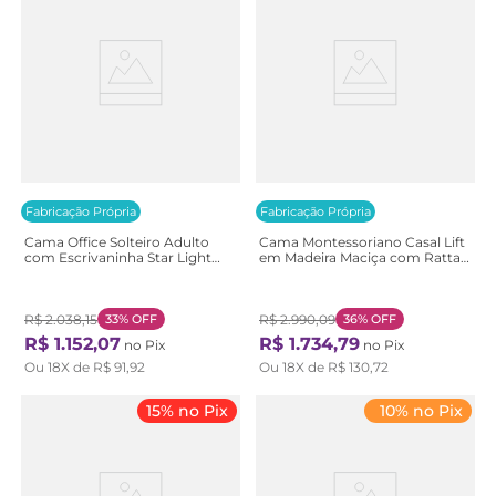
Fabricação Própria
Fabricação Própria
Cama Office Solteiro Adulto
Cama Montessoriano Casal Lift
com Escrivaninha Star Light
em Madeira Maciça com Rattan
Casatema Freijó
1 Grade Casatema
Branco/Natural
R$
2
.
038
,
15
33%
OFF
R$
2
.
990
,
09
36%
OFF
R$
1
.
152
,
07
R$
1
.
734
,
79
no Pix
no Pix
Ou
18
X de
R$
91
,
92
Ou
18
X de
R$
130
,
72
15% no Pix
10% no Pix