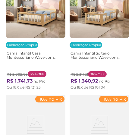
Fabricação Própria
Fabricação Própria
Cama Infantil Casal
Cama Infantil Solteiro
Montessoriano Wave com
Montessoriano Wave com
Rattan Casatema
Rattan Casatema
Bege/Marrom/Branco
Bege/Marrom/Branco
Natural/Branco
Natural/Branco
R$
3
.
002
,
05
36%
OFF
R$
2
.
311
,
21
36%
OFF
R$
1
.
741
,
73
R$
1
.
340
,
92
no Pix
no Pix
Ou
18
X de
R$
131
,
25
Ou
18
X de
R$
101
,
04
10% no Pix
10% no Pix