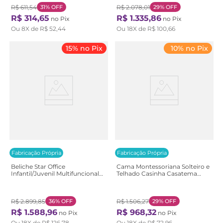
R$
611
,
54
31%
OFF
R$
2
.
078
,
01
29%
OFF
R$
314
,
65
R$
1
.
335
,
86
no Pix
no Pix
Ou
8
X de
R$
52
,
44
Ou
18
X de
R$
100
,
66
15% no Pix
10% no Pix
Fabricação Própria
Fabricação Própria
Beliche Star Office
Cama Montessoriana Solteiro e
Infantil/Juvenil Multifuncional
Telhado Casinha Casatema
com Escrivaninha Casatema
Branco/Marrom Branco/Natural
Branco/Amadeirado Freijó
Branco/Amadeirado Freijó
R$
2
.
899
,
85
36%
OFF
R$
1
.
506
,
27
29%
OFF
R$
1
.
588
,
96
R$
968
,
32
no Pix
no Pix
Ou
18
X de
R$
126
,
78
Ou
18
X de
R$
72
,
96