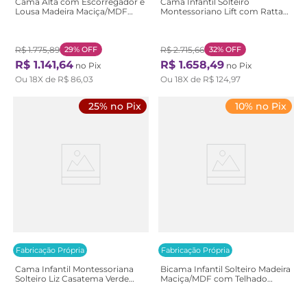
Cama Alta com Escorregador e
Cama Infantil Solteiro
Lousa Madeira Maciça/MDF
Montessoriano Lift com Rattan
Exclusive Casatema
2 Grades Casatema
Branco/Marrom Branco/Natural
Bege/Branco/Marrom
Branco/Natural
R$
1
.
775
,
89
29%
OFF
R$
2
.
715
,
66
32%
OFF
R$
1
.
141
,
64
R$
1
.
658
,
49
no Pix
no Pix
Ou
18
X de
R$
86
,
03
Ou
18
X de
R$
124
,
97
25% no Pix
10% no Pix
Fabricação Própria
Fabricação Própria
Cama Infantil Montessoriana
Bicama Infantil Solteiro Madeira
Solteiro Liz Casatema Verde
Maciça/MDF com Telhado
Verde
Casinha Casatema
Branco/Marrom Branca/Natural