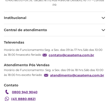
10.490.181/0137-09 | IE: 138.285.787.112 Rua Marechal Deodoro, no 717 – Curitiba
PR
Institucional
Minha Conta
Central de atendimento
Meus pedidos
Ajuda
Sobre Nós
Televendas
Política de privacidade
Horário de Funcionamento:Seg. a Sex. das 09 às 17 hrs.Sáb das 10:00
Produtos Estoque
às 18:00 hrsexceto feriado
contato@casatema.com.br
Segurança
Atendimento Pós Vendas
Troca
Horário de Funcionamento: Seg. a Sex. das 09 às 18 hrs.Sáb das 10:00
Formas de Pagamento
às 18:00 hrs exceto feriado
atendimento@casatema.com.br
Blog CASATEMA
Contato
Garantia
0800 940 9040
(41) 8880-8821