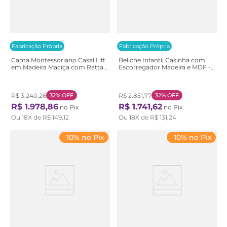
Fabricação Própria
Fabricação Própria
Cama Montessoriano Casal Lift
Beliche Infantil Casinha com
em Madeira Maciça com Rattan
Escorregador Madeira e MDF -
2 Grades Casatema
Casatema Branco/Marrom
Bege/Branco/Marrom
Branco/Natural
Branco/Natural
R$
3
.
240
,
26
32%
OFF
R$
2
.
851
,
77
32%
OFF
R$
1
.
978
,
86
R$
1
.
741
,
62
no Pix
no Pix
Ou
18
X de
R$
149
,
12
Ou
18
X de
R$
131
,
24
10% no Pix
10% no Pix