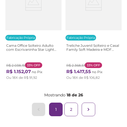
Fabricação Própria
Fabricação Própria
Cama Office Solteiro Adulto
Treliche Juvenil Solteiro e Casal
com Escrivaninha Star Light
Family Soft Madeira e MDF
Casatema Branco Perfect
Casatema Branco/Marrom
Wood
Branco/Natural
R$
2
.
038
,
15
33%
OFF
R$
2
.
368
,
51
33%
OFF
R$
1
.
152
,
07
R$
1
.
417
,
55
no Pix
no Pix
Ou
18
X de
R$
91
,
92
Ou
18
X de
R$
106
,
82
Mostrando
18 de 26
1
2