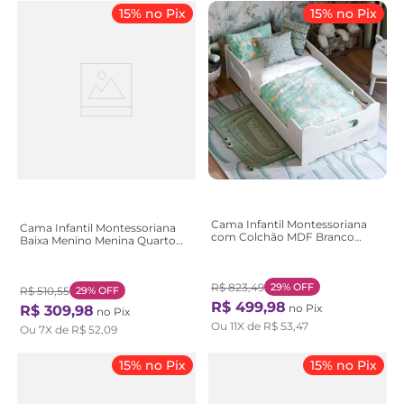
15% no Pix
15% no Pix
Cama Infantil Montessoriana
Cama Infantil Montessoriana
com Colchão MDF Branco
Baixa Menino Menina Quarto
Encanto Branco
Criança Encanto Rosa Rosa
R$
823
,
49
29%
OFF
R$
510
,
55
29%
OFF
R$
499
,
98
no Pix
R$
309
,
98
no Pix
Ou
11
X de
R$
53
,
47
Ou
7
X de
R$
52
,
09
15% no Pix
15% no Pix