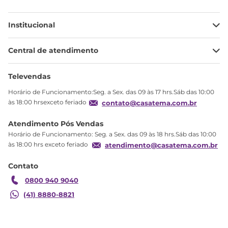
Institucional
Minha Conta
Central de atendimento
Meus pedidos
Ajuda
Sobre Nós
Televendas
Política de privacidade
Horário de Funcionamento:Seg. a Sex. das 09 às 17 hrs.Sáb das 10:00
Produtos Estoque
às 18:00 hrsexceto feriado
contato@casatema.com.br
Segurança
Atendimento Pós Vendas
Troca
Horário de Funcionamento: Seg. a Sex. das 09 às 18 hrs.Sáb das 10:00
Formas de Pagamento
às 18:00 hrs exceto feriado
atendimento@casatema.com.br
Blog CASATEMA
Contato
Garantia
0800 940 9040
(41) 8880-8821