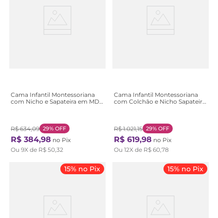
Cama Infantil Montessoriana
Cama Infantil Montessoriana
com Nicho e Sapateira em MDF
com Colchão e Nicho Sapateira
Rosa Aconchego Rosa
Branco Branco
R$
634
,
09
29%
OFF
R$
1
.
021
,
15
29%
OFF
R$
384
,
98
R$
619
,
98
no Pix
no Pix
Ou
9
X de
R$
50
,
32
Ou
12
X de
R$
60
,
78
15% no Pix
15% no Pix