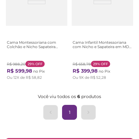
Cama Montessoriana com
Cama Infantil Montessoriana
Colchão e Nicho Sapateira
com Nicho e Sapateira em MDF
Aconchego MDF Rosa Rosa
Aconchego Branco Branco
R$
988
,
20
29%
OFF
R$
658
,
78
29%
OFF
R$
599
,
98
R$
399
,
98
no Pix
no Pix
Ou
12
X de
R$
58
,
82
Ou
9
X de
R$
52
,
28
Você viu todos os
6
produtos
1