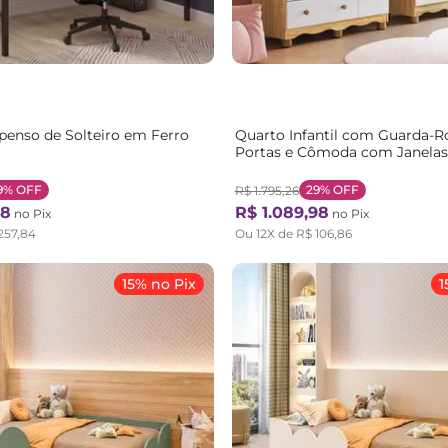
penso de Solteiro em Ferro
Quarto Infantil com Guarda-R
Portas e Cômoda com Janela
Lana Espresso Móveis Branco/
Brilho/Amêndoa
9%
OFF
29%
OFF
R$
1
.
795
,
26
98
R$
1
.
089
,
98
no Pix
no Pix
257
,
84
Ou
12
X de
R$
106
,
86
15% no Pix
1