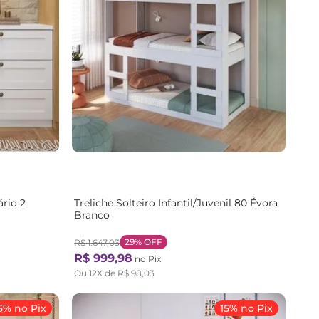
rio 2
Treliche Solteiro Infantil/Juvenil 80 Évora
Branco
29%
OFF
R$
1
.
647
,
03
R$
999
,
98
no Pix
Ou
12
X de
R$
98
,
03
5% no Pix
15% no Pix