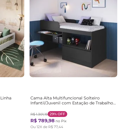
 Linha
Cama Alta Multifuncional Solteiro
Infantil/Juvenil com Estação de Trabalho
80 Jacarta Preto/Grafite Grafite
29%
OFF
R$
1
.
301
,
15
R$
789
,
98
no Pix
Ou
12
X de
R$
77
,
44