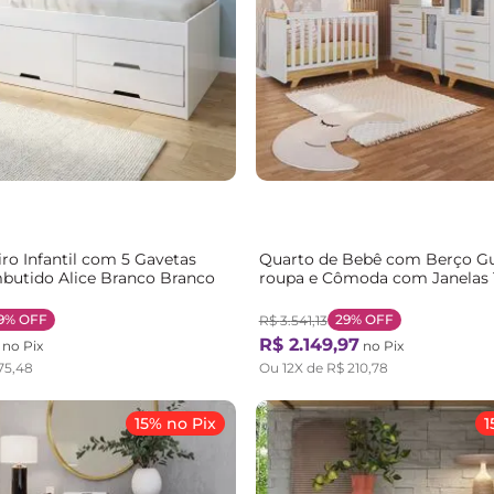
ro Infantil com 5 Gavetas
Quarto de Bebê com Berço G
butido Alice Branco Branco
roupa e Cômoda com Janelas
Retrô Kakau Espresso Móveis 
Brilho/Amêndoa
9%
OFF
29%
OFF
R$
3
.
541
,
13
R$
2
.
149
,
97
no Pix
no Pix
75
,
48
Ou
12
X de
R$
210
,
78
15% no Pix
1