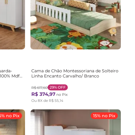
uarda-
Cama de Chão Montessoriana de Solteiro
 100% Mdf
Linha Encanto Carvalho/ Branco
Branco
29%
OFF
R$
617
,
60
R$
374
,
97
no Pix
Ou
8
X de
R$
55
,
14
5% no Pix
15% no Pix