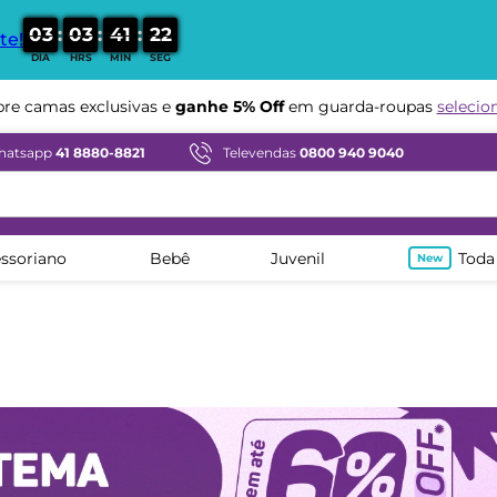
:
:
:
0
3
0
3
4
1
2
0
te!
DIA
HRS
MIN
SEG
Compre em ate
12x sem juros
hatsapp
41 8880-8821
Televendas
0800 940 9040
ssoriano
Bebê
Juvenil
Toda