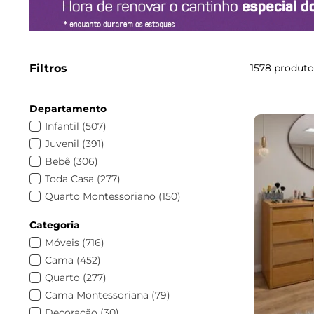
Filtros
1578
produto
Departamento
Infantil
(
507
)
Juvenil
(
391
)
Bebê
(
306
)
Toda Casa
(
277
)
Quarto Montessoriano
(
150
)
Temas
(
82
)
Categoria
Quarto completo
(
34
)
Móveis
(
716
)
Cama
(
31
)
Cama
(
452
)
Móveis
(
23
)
Quarto
(
277
)
Guarda roupa
(
16
)
Cama Montessoriana
(
79
)
Mesa
(
12
)
Decoração
(
30
)