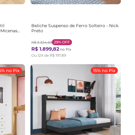
til
Beliche Suspenso de Ferro Solteiro - Nick
 Micenas
Preto
Freijó
29%
OFF
R$
3
.
324
,
69
R$
1
.
899
,
82
no Pix
Ou
12
X de
R$
197
,
89
5% no Pix
15% no Pix