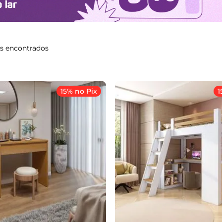
s
15% no Pix
1