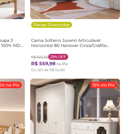
Férias Divertidas
oupa 3
Cama Solteiro Juvenil Articulável
s 100% MDF
Horizontal 80 Hanover Cinza/Grafite
 Branco
Grafite
29%
OFF
R$
922
,
32
R$
559
,
98
no Pix
Ou
12
X de
R$
54
,
90
5% no Pix
15% no Pix