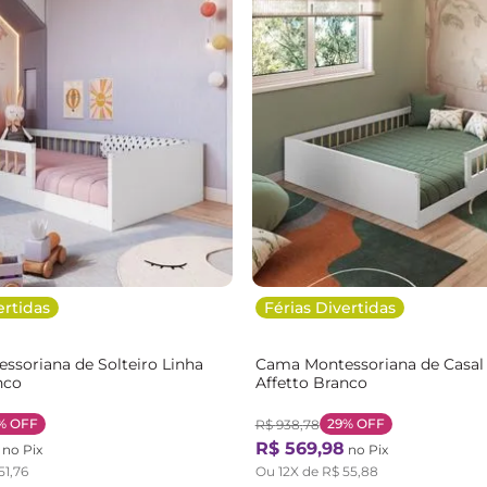
ertidas
Férias Divertidas
soriana de Solteiro Linha
Cama Montessoriana de Casal
nco
Affetto Branco
%
OFF
29%
OFF
R$
938
,
78
R$
569
,
98
no Pix
no Pix
51
,
76
Ou
12
X de
R$
55
,
88