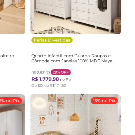
Férias Divertidas
olteiro
Quarto Infantil com Guarda-Roupas e
Cômoda com Janelas 100% MDF Maya
Provençal Yescasa Branco/Brilho Branco
Brilho
29%
OFF
R$
2
.
931
,
73
R$
1
.
779
,
98
no Pix
Ou
12
X de
R$
174
,
50
5% no Pix
15% no Pix