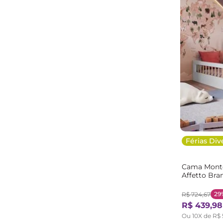
Permobily
(
1
)
MX Móveis
(
1
)
Móveis MPO
(
1
)
Móveis Menezes
(
1
)
Móveis Cavazotto
(
1
)
Móveis Caftor
(
1
)
Miroo Móveis
(
1
)
Miio Móveis
(
1
)
Metta Mobili
(
1
)
IdeaHome
(
1
)
Gabrielli Móveis
(
1
)
Férias Div
Finestra
(
1
)
FERBATKE
(
1
)
Cama Montes
Drd
(
1
)
Affetto Bra
Ditália Móveis
(
1
)
29
R$
724
,
67
Demóbile
(
1
)
R$
439
,
98
Deiss
(
1
)
Ou
10
X de
R$
Conquista
(
1
)