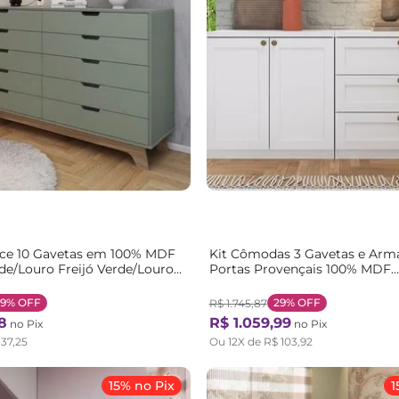
ce 10 Gavetas em 100% MDF
Kit Cômodas 3 Gavetas e Armá
de/Louro Freijó Verde/Louro
Portas Provençais 100% MDF
Branco/Fosco Branco Fosco
29%
OFF
29%
OFF
R$
1
.
745
,
87
8
R$
1
.
059
,
99
no Pix
no Pix
137
,
25
Ou
12
X de
R$
103
,
92
15% no Pix
1