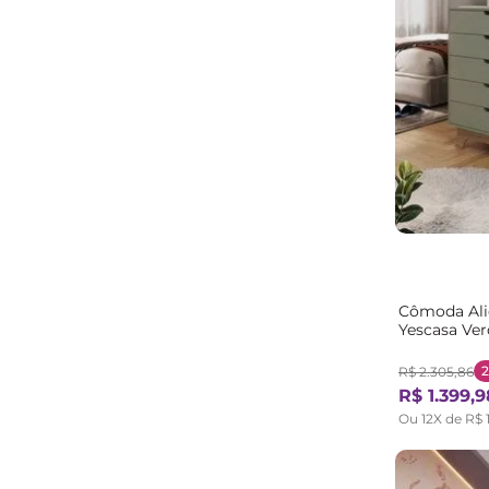
Casatema Baby
(
3
)
Camas e Beliches
(
3
)
Tcil Móveis
(
2
)
OR Design
(
2
)
Minastex
(
2
)
Kappesberg
(
2
)
Josandro
(
2
)
Gelius Móveis
(
2
)
Ecomóveis
(
2
)
DJD Móveis
(
2
)
Carolina Baby
(
2
)
Cômoda Ali
Artemobili
(
2
)
Yescasa Ver
VJ Móveis
(
1
)
Freijó
R$
2
.
305
,
86
Serpil Baby
(
1
)
R$
1
.
399
,
9
Seiva Móveis
(
1
)
Ou
12
X de
R$
Saraiva
(
1
)
Santos Andirá
(
1
)
Placa e Ponto
(
1
)