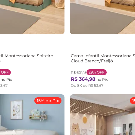
il Montessoriana Solteiro
Cama Infantil Montessoriana S
e
Cloud Branco/Freijó
OFF
29%
OFF
R$
601
,
15
R$
364
,
98
no Pix
no Pix
53
,
67
Ou
8
X de
R$
53
,
67
15% no Pix
1