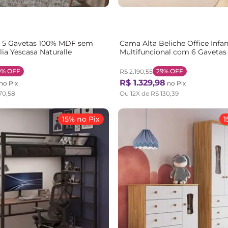
a 5 Gavetas 100% MDF sem
Cama Alta Beliche Office Infan
lia Yescasa Naturalle
Multifuncional com 6 Gavetas
Yescasa Branco/Freijó Branco/
9%
OFF
29%
OFF
R$
2
.
190
,
55
R$
1
.
329
,
98
no Pix
no Pix
70
,
58
Ou
12
X de
R$
130
,
39
15% no Pix
1