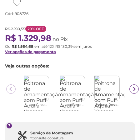
Cód
:
908726
R$
2
.
190
,
55
29%
OFF
R$
1
.
329
,
98
no Pix
Ou
R$
1
.
564
,
68
em até
12
X
R$
130
,
39
sem juros
Ver opções de pagamento
Veja outras opções:
Linho Cinza...
Linho/Bege...
Veludo Rosa...
Serviço de Montagem
*Consulte cobertura