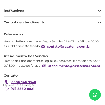
Institucional
Minha Conta
Central de atendimento
Meus pedidos
Ajuda
Sobre Nós
Televendas
Política de privacidade
Horário de Funcionamento:Seg. a Sex. das 09 às 17 hrs.Sáb das 10:00
Produtos Estoque
às 18:00 hrsexceto feriado
contato@casatema.com.br
Segurança
Atendimento Pós Vendas
Troca
Horário de Funcionamento: Seg. a Sex. das 09 às 18 hrs.Sáb das 10:00
Formas de Pagamento
às 18:00 hrs exceto feriado
atendimento@casatema.com.br
Blog CASATEMA
Contato
Garantia
R$
2
.
190
,
55
Poltrona de Amamentação com Puff Áquila
0800 940 9040
R$
1
.
329
,
98
Yescasa Linho Bege Nude Nude
(41) 8880-8821
Adicionar ao carrinho