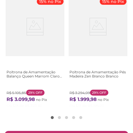
15% no Pix
15% no Pix
Poltrona de Amamentação
Poltrona de Amamentação Pés
Balanço Queen Marrom Claro
Madeira Zen Branco Branco
Marrom Claro
R$
5
.
105
,
85
29%
OFF
R$
3
.
294
,
09
29%
OFF
R$
3
.
099
,
98
R$
1
.
999
,
98
no Pix
no Pix
Ou
12
X de
R$
303
,
92
Ou
12
X de
R$
196
,
07