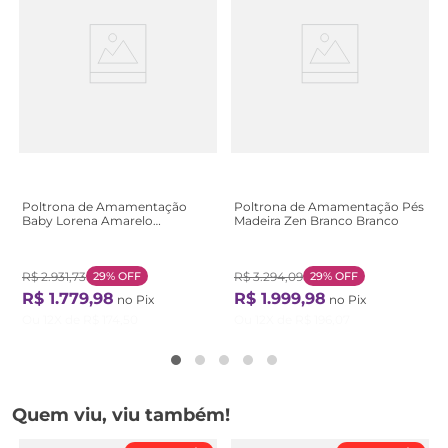
Poltrona de Amamentação
Poltrona de Amamentação Pés
Baby Lorena Amarelo
Madeira Zen Branco Branco
Mostarda Mostarda
R$
2
.
931
,
73
29%
OFF
R$
3
.
294
,
09
29%
OFF
R$
1
.
779
,
98
R$
1
.
999
,
98
no Pix
no Pix
Ou
12
X de
R$
174
,
50
Ou
12
X de
R$
196
,
07
Quem viu, viu também!