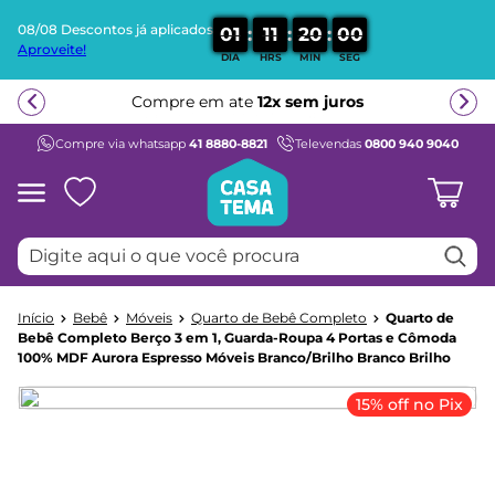
08/08 Descontos já aplicados
:
:
:
0
1
1
1
2
0
0
0
Aproveite!
DIA
HRS
MIN
SEG
Termos mais buscados
Compre em ate
12x sem juros
1
º
beliche
Compre via whatsapp
41 8880-8821
Televendas
0800 940 9040
2
º
guarda roupa
3
º
bicama
4
º
aria
Digite aqui o que você procura
5
º
escrivaninha
6
º
petit
Bebê
Móveis
Quarto de Bebê Completo
Quarto de
7
º
cama infantil
Bebê Completo Berço 3 em 1, Guarda-Roupa 4 Portas e Cômoda
100% MDF Aurora Espresso Móveis Branco/Brilho Branco Brilho
8
º
treliche
9
º
berço
15% off no Pix
10
º
cama solteiro