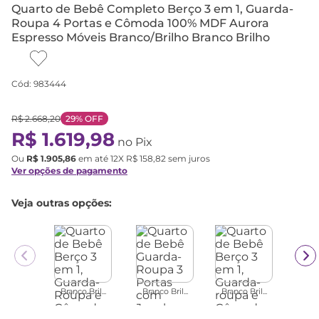
Quarto de Bebê Completo Berço 3 em 1, Guarda-
Roupa 4 Portas e Cômoda 100% MDF Aurora
Espresso Móveis Branco/Brilho Branco Brilho
Cód
:
983444
R$
2
.
668
,
20
29%
OFF
R$
1
.
619
,
98
no Pix
Ou
R$
1
.
905
,
86
em até
12
X
R$
158
,
82
sem juros
Ver opções de pagamento
Veja outras opções:
Branco Bril...
Branco Bril...
Branco Bril...