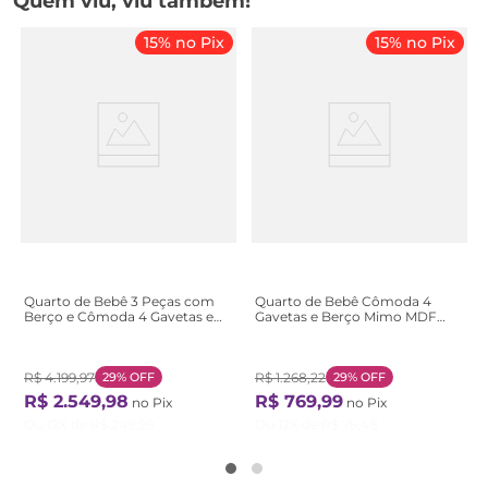
Quem viu, viu também!
15% no Pix
15% no Pix
Quarto de Bebê 3 Peças com
Quarto de Bebê Cômoda 4
Berço e Cômoda 4 Gavetas e
Gavetas e Berço Mimo MDF
Guarda-Roupa 4 Portas 4
Espresso Móveis Branco
Gavetas Aquarela Espre
Brilho/Amêndoa Branco
Bege/Nature/Branco
Brilho/Amêndoa
Nature/Branco
R$
4
.
199
,
97
29%
OFF
R$
1
.
268
,
22
29%
OFF
R$
2
.
549
,
98
R$
769
,
99
no Pix
no Pix
Ou
12
X de
R$
249
,
99
Ou
12
X de
R$
75
,
48