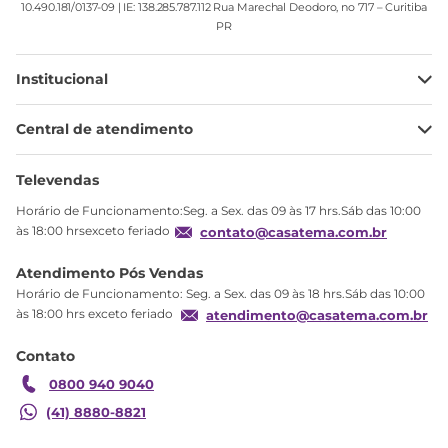
10.490.181/0137-09 | IE: 138.285.787.112 Rua Marechal Deodoro, no 717 – Curitiba
PR
Institucional
Minha Conta
Central de atendimento
Meus pedidos
Ajuda
Sobre Nós
Televendas
Política de privacidade
Horário de Funcionamento:Seg. a Sex. das 09 às 17 hrs.Sáb das 10:00
Produtos Estoque
às 18:00 hrsexceto feriado
contato@casatema.com.br
Segurança
Atendimento Pós Vendas
Troca
Horário de Funcionamento: Seg. a Sex. das 09 às 18 hrs.Sáb das 10:00
Formas de Pagamento
às 18:00 hrs exceto feriado
atendimento@casatema.com.br
Blog CASATEMA
Contato
Garantia
0800 940 9040
(41) 8880-8821