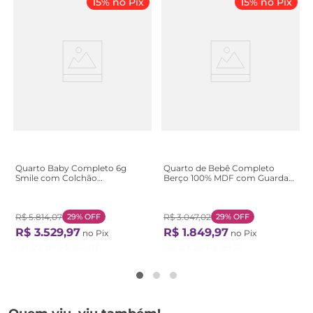
15% no Pix
15% no Pix
Quarto Baby Completo 6g
Quarto de Bebê Completo
Smile com Colchão
Berço 100% MDF com Guarda-
Creme/Carvalho
Roupa 3 Portas Nuvem
Marrom/Branco Amadeirado
Branco Amadeirado
R$
5
.
814
,
07
29%
OFF
R$
3
.
047
,
02
29%
OFF
R$
3
.
529
,
97
R$
1
.
849
,
97
no Pix
no Pix
Ou
12
X de
R$
346
,
07
Ou
12
X de
R$
181
,
37