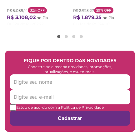
Marrom/Branco Natural/Branco
Branco Branco
R$
5
.
089
,
14
32%
OFF
R$
2
.
923
,
27
29%
OFF
R$
3
.
108
,
02
R$
1
.
879
,
25
no Pix
no Pix
Ou
12
X de
R$
287
,
77
Ou
12
X de
R$
174
,
00
FIQUE POR DENTRO DAS NOVIDADES
Cadastre-se e receba novidades, promoções,
atualizações, e muito mais.
Estou de acordo com a Política de Privacidade
Cadastrar