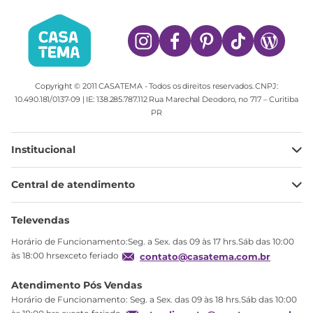
Copyright © 2011 CASATEMA - Todos os direitos reservados. CNPJ:
10.490.181/0137-09 | IE: 138.285.787.112 Rua Marechal Deodoro, no 717 – Curitiba
PR
Institucional
Minha Conta
Central de atendimento
Meus pedidos
Ajuda
Sobre Nós
Televendas
Política de privacidade
Horário de Funcionamento:Seg. a Sex. das 09 às 17 hrs.Sáb das 10:00
Produtos Estoque
às 18:00 hrsexceto feriado
contato@casatema.com.br
Segurança
Atendimento Pós Vendas
Troca
Horário de Funcionamento: Seg. a Sex. das 09 às 18 hrs.Sáb das 10:00
Formas de Pagamento