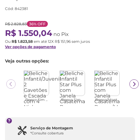
Cód
:
842381
R$
2
.
828
,
83
36%
OFF
R$
1
.
550
,
04
no Pix
Ou
R$
1
.
823
,
58
em até
12
X
R$
151
,
96
sem juros
Ver opções de pagamento
Veja outras opções:
Branco Sim ...
Branco Sim ...
Branco/Mont...
Serviço de Montagem
*Consulte cobertura