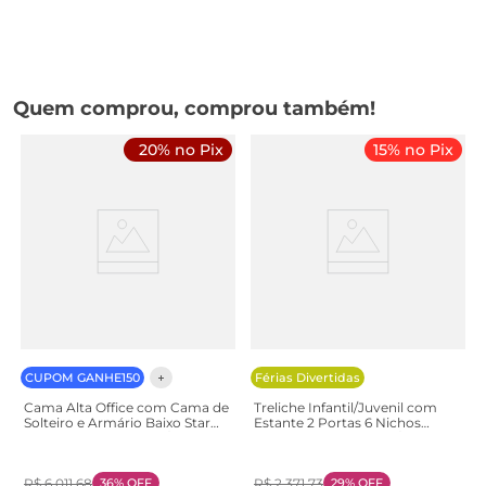
Quem comprou, comprou também!
20% no Pix
15% no Pix
CUPOM GANHE150
Férias Divertidas
Cama Alta Office com Cama de
Treliche Infantil/Juvenil com
Solteiro e Armário Baixo Star
Estante 2 Portas 6 Nichos
Maker Casatema Azul/Itapoã
Oliver Yescasa Branco/Nogal
Azul/Itapoã
Branco/Nogal
R$
6
.
011
,
68
36%
OFF
R$
2
.
371
,
73
29%
OFF