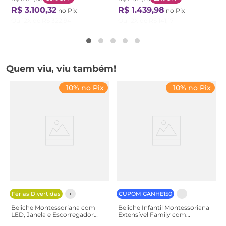
R$
3
.
100
,
32
R$
1
.
439
,
98
no Pix
no Pix
Ou
12
X de
R$
322
,
94
Ou
12
X de
R$
141
,
17
Quem viu, viu também!
10% no Pix
10% no Pix
Férias Divertidas
CUPOM GANHE150
Beliche Montessoriana com
Beliche Infantil Montessoriana
LED, Janela e Escorregador
Extensível Family com
New Garden Casatema
Escorregador Casatema