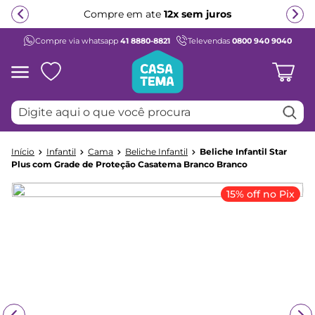
Compre em ate
12x sem juros
Compre via whatsapp
41 8880-8821
Televendas
0800 940 9040
Termos mais buscados
1
º
beliche
2
º
guarda roupa
Digite aqui o que você procura
3
º
aria
4
º
bicama
Infantil
Cama
Beliche Infantil
Beliche Infantil Star
5
º
escrivaninha
Plus com Grade de Proteção Casatema Branco Branco
6
º
treliche
15% off no Pix
7
º
petit
8
º
berço
9
º
cama infantil
10
º
cômoda