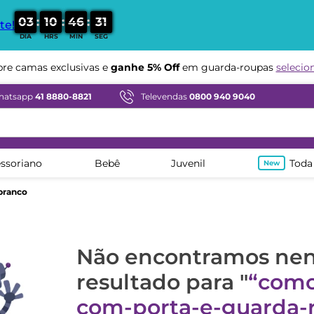
:
:
:
0
3
1
0
4
6
3
0
te!
DIA
HRS
MIN
SEG
e camas exclusivas e
ganhe 5% Off
em guarda-roupas
selecio
hatsapp
41 8880-8821
Televendas
0800 940 9040
ssoriano
Bebê
Juvenil
Toda
branco
Não encontramos n
resultado para "
como
com-porta-e-guarda-r