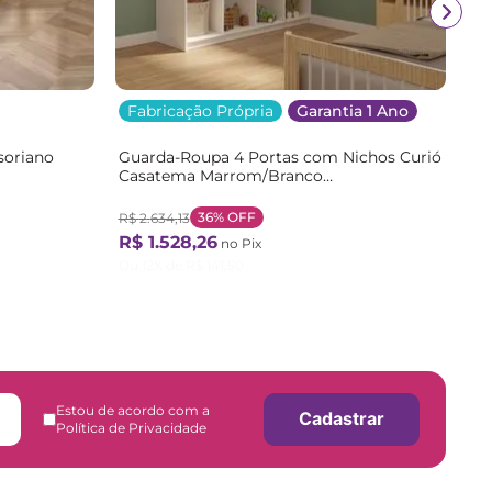
Fabricação Própria
Garantia 1 Ano
soriano
Guarda-Roupa 4 Portas com Nichos Curió
Casatema Marrom/Branco
/Branco
Branco/Natural
36%
OFF
R$
2
.
634
,
13
R$
1
.
528
,
26
no Pix
Ou
12
X de
R$
141
,
50
Estou de acordo com a
Cadastrar
Política de Privacidade