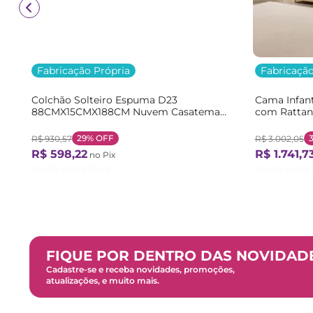
Fabricação Própria
Fabricação
Colchão Solteiro Espuma D23
Cama Infant
88CMX15CMX188CM Nuvem Casatema
com Rattan
Branco Branco
Bege/Marro
29%
OFF
R$
930
,
57
R$
3
.
002
,
05
R$
598
,
22
R$
1
.
741
,
7
no Pix
Ou
12
X de
R$
55
,
39
Ou
12
X de
R$
FIQUE POR DENTRO DAS NOVIDAD
Cadastre-se e receba novidades, promoções,
atualizações, e muito mais.