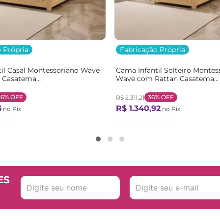
 Própria
Fabricação Própria
il Casal Montessoriano Wave
Cama Infantil Solteiro Montes
 Casatema
Wave com Rattan Casatema
m/Branco Natural/Branco
Bege/Marrom/Branco Natural
36%
OFF
36%
OFF
R$
2
.
311
,
21
3
R$
1
.
340
,
92
no Pix
no Pix
161
,
27
Ou
12
X de
R$
124
,
15
ES