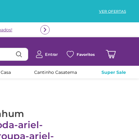
VER OFERTAS
nados!
Entrar
Favoritos
 Casa
Cantinho Casatema
Super Sale
enhum
da-ariel-
oupa-ariel-