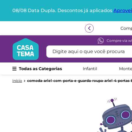
08/08 Data Dupla. Descontos já aplicados
Aprovei
Termos mais buscados
Compr
1
º
beliche
2
º
guarda roupa
Compre via w
Digite aqui o que você procura
3
º
aria
4
º
bicama
Todas as Categorias
Infantil
Monte
5
º
escrivaninha
6
º
treliche
comoda-ariel-com-porta-e-guarda-roupa-ariel-4-portas-
7
º
petit
8
º
berço
9
º
cama infantil
10
º
cômoda