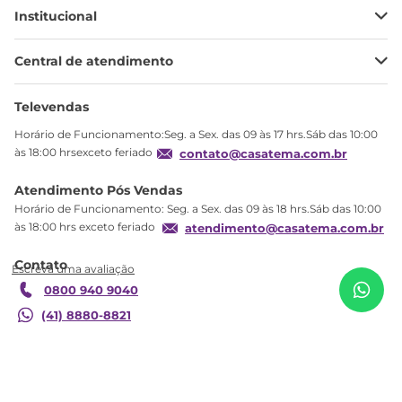
Institucional
Minha Conta
Central de atendimento
Meus pedidos
Ajuda
Sobre Nós
Televendas
Política de privacidade
Horário de Funcionamento:Seg. a Sex. das 09 às 17 hrs.Sáb das 10:00
Produtos Estoque
às 18:00 hrsexceto feriado
contato@casatema.com.br
Segurança
Atendimento Pós Vendas
Troca
Horário de Funcionamento: Seg. a Sex. das 09 às 18 hrs.Sáb das 10:00
Formas de Pagamento
às 18:00 hrs exceto feriado
atendimento@casatema.com.br
Blog CASATEMA
Contato
Garantia
0800 940 9040
(41) 8880-8821