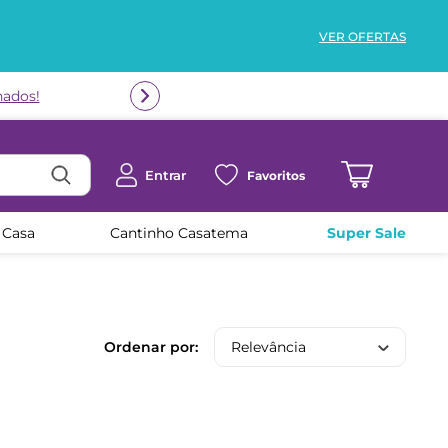
VER OFERTAS
nados!
Entrar
Favoritos
 Casa
Cantinho Casatema
Super Sale
Relevância