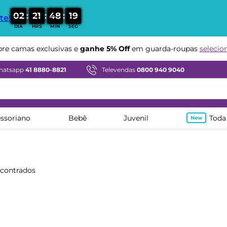
:
:
:
0
2
2
1
4
8
1
9
te!
DIA
HRS
MIN
SEG
e camas exclusivas e
ganhe 5% Off
em guarda-roupas
selecio
hatsapp
41 8880-8821
Televendas
0800 940 9040
ssoriano
Bebê
Juvenil
Toda