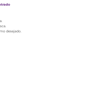
trado
a.
sca.
rmo desejado.