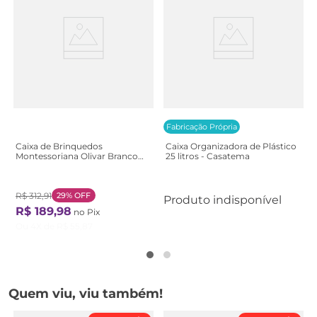
Fabricação Própria
Caixa de Brinquedos
Caixa Organizadora de Plástico
Montessoriana Olivar Branco
25 litros - Casatema
Branco
R$
312
,
91
29%
OFF
Produto indisponível
R$
189
,
98
no Pix
Ou
4
X de
R$
55
,
87
Quem viu, viu também!