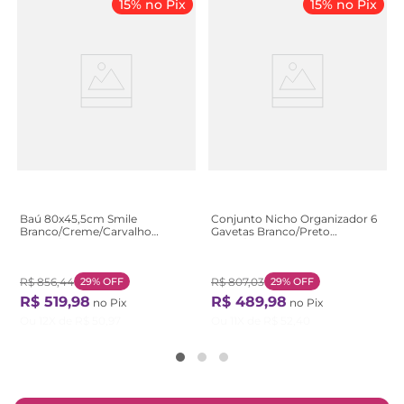
15% no Pix
15% no Pix
Baú 80x45,5cm Smile
Conjunto Nicho Organizador 6
Branco/Creme/Carvalho
Gavetas Branco/Preto
Creme/Carvalho
Preto/Branco
R$
856
,
44
29%
OFF
R$
807
,
03
29%
OFF
R$
519
,
98
R$
489
,
98
no Pix
no Pix
Ou
12
X de
R$
50
,
97
Ou
11
X de
R$
52
,
40