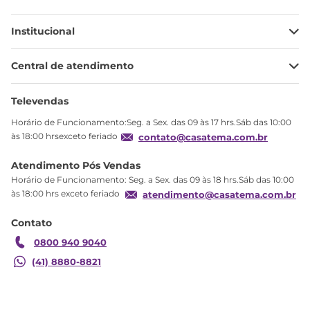
Institucional
Minha Conta
Central de atendimento
Meus pedidos
Ajuda
Sobre Nós
Televendas
Política de privacidade
Horário de Funcionamento:Seg. a Sex. das 09 às 17 hrs.Sáb das 10:00
Produtos Estoque
às 18:00 hrsexceto feriado
contato@casatema.com.br
Segurança
Atendimento Pós Vendas
Troca
Horário de Funcionamento: Seg. a Sex. das 09 às 18 hrs.Sáb das 10:00
Formas de Pagamento
às 18:00 hrs exceto feriado
atendimento@casatema.com.br
Blog CASATEMA
Contato
Garantia
0800 940 9040
(41) 8880-8821