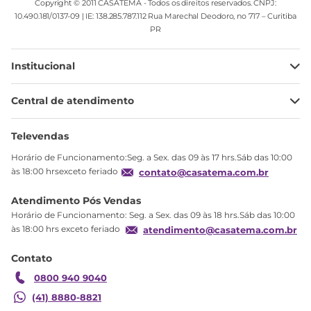
Copyright © 2011 CASATEMA - Todos os direitos reservados. CNPJ:
10.490.181/0137-09 | IE: 138.285.787.112 Rua Marechal Deodoro, no 717 – Curitiba
PR
Institucional
Minha Conta
Central de atendimento
Meus pedidos
Ajuda
Sobre Nós
Televendas
Política de privacidade
Horário de Funcionamento:Seg. a Sex. das 09 às 17 hrs.Sáb das 10:00
Produtos Estoque
às 18:00 hrsexceto feriado
contato@casatema.com.br
Segurança
Atendimento Pós Vendas
Troca
Horário de Funcionamento: Seg. a Sex. das 09 às 18 hrs.Sáb das 10:00
Formas de Pagamento
às 18:00 hrs exceto feriado
atendimento@casatema.com.br
Blog CASATEMA
Contato
Garantia
0800 940 9040
(41) 8880-8821
R$
2
.
601
,
90
Cama Alta Infantil/juvenil Star Plus Office