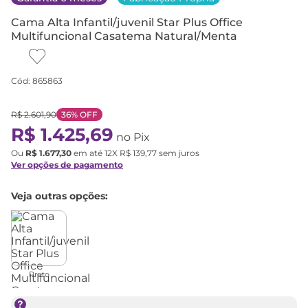
Cama Alta Infantil/juvenil Star Plus Office
Multifuncional Casatema Natural/Menta
Cód
:
865863
R$
2
.
601
,
90
36%
OFF
R$
1
.
425
,
69
no Pix
Ou
R$
1
.
677
,
30
em até
12
X
R$
139
,
77
sem juros
Ver opções de pagamento
Veja outras opções:
Preto