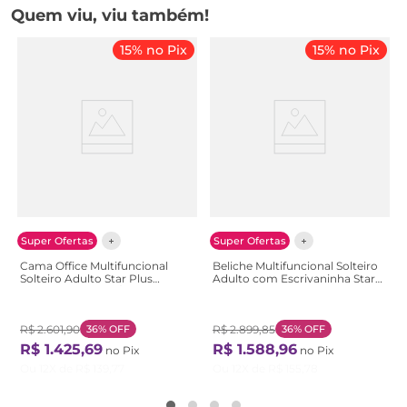
Quem viu, viu também!
15% no Pix
15% no Pix
Super Ofertas
Super Ofertas
Cama Office Multifuncional
Beliche Multifuncional Solteiro
Solteiro Adulto Star Plus
Adulto com Escrivaninha Star
Casatema Branco/Montana
Office Casatema Branco
Branco/Montana
Branco/Freijó
R$
2
.
601
,
90
36%
OFF
R$
2
.
899
,
85
36%
OFF
R$
1
.
425
,
69
R$
1
.
588
,
96
no Pix
no Pix
Ou
12
X de
R$
139
,
77
Ou
12
X de
R$
155
,
78