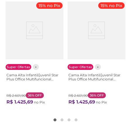
15% no Pix
15% no Pix
Super Ofertas
Super Ofertas
Cama Alta Infantil/juvenil Star
Cama Alta Infantil/juvenil Star
Plus Office Multifuncional
Plus Office Multifuncional
Casatema Natural/Menta
Casatema Branco/Montana
R$
2
.
601
,
90
36%
OFF
R$
2
.
601
,
90
36%
OFF
R$
1
.
425
,
69
R$
1
.
425
,
69
no Pix
no Pix
Ou
12
X de
R$
139
,
77
Ou
12
X de
R$
139
,
77