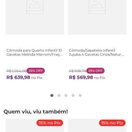
Cômoda para Quarto Infantil 10
Cômoda/Sapateira Infantil
Gavetas Melinda Marrom/Freijó
Jujuba 4 Gavetas Cinza/Nature
Freijó
Cinza/Nature
R$
1
.
054
,
08
29%
OFF
R$
938
,
78
29%
OFF
R$
639
,
98
R$
569
,
98
no Pix
no Pix
Ou
12
X de
R$
62
,
74
Ou
12
X de
R$
55
,
88
Quem viu, viu também!
15% no Pix
15% no Pix