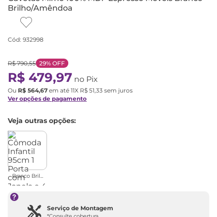
Brilho/Amêndoa
Cód
:
932998
R$
790
,
55
29%
OFF
R$
479
,
97
no Pix
Ou
R$
564
,
67
em até
11
X
R$
51
,
33
sem juros
Ver opções de pagamento
Veja outras opções:
Branco Bril...
Serviço de Montagem
*Consulte cobertura