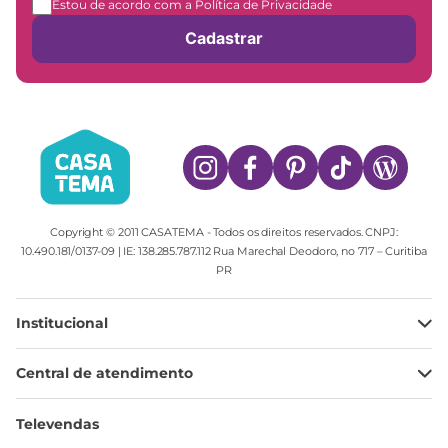
Estou de acordo com a Política de Privacidade
Cadastrar
Copyright © 2011 CASATEMA - Todos os direitos reservados. CNPJ:
10.490.181/0137-09 | IE: 138.285.787.112 Rua Marechal Deodoro, no 717 – Curitiba
PR
Institucional
Minha Conta
Central de atendimento
Meus pedidos
Ajuda
Sobre Nós
Televendas
Política de privacidade