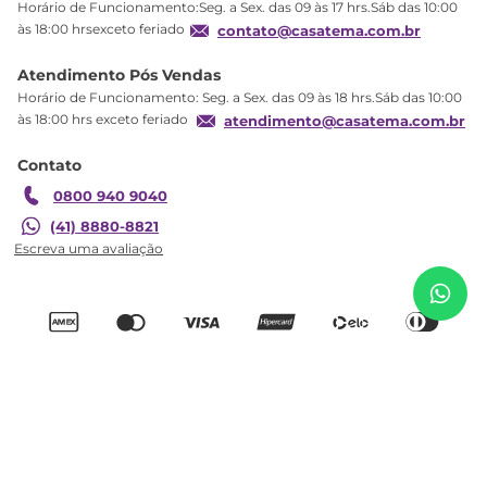
Horário de Funcionamento:Seg. a Sex. das 09 às 17 hrs.Sáb das 10:00
Produtos Estoque
às 18:00 hrsexceto feriado
contato@casatema.com.br
Segurança
Atendimento Pós Vendas
Troca
Horário de Funcionamento: Seg. a Sex. das 09 às 18 hrs.Sáb das 10:00
Formas de Pagamento
às 18:00 hrs exceto feriado
atendimento@casatema.com.br
Blog CASATEMA
Contato
Garantia
0800 940 9040
R$
1
.
202
,
32
Conjunto 2 Armários Multiuso Infantil 2 Portas
(41) 8880-8821
R$
729
,
98
Natal Branco Branco
Adicionar ao carrinho