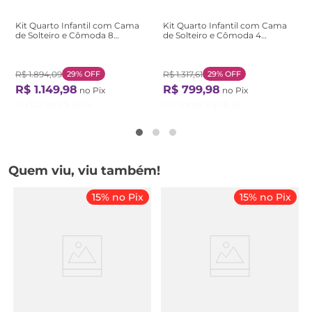
Kit Quarto Infantil com Cama
Kit Quarto Infantil com Cama
de Solteiro e Cômoda 8
de Solteiro e Cômoda 4
Gavetas 2 Portas Branco
Gavetas Branco Branco
Branco
R$
1
.
894
,
09
29%
OFF
R$
1
.
317
,
61
29%
OFF
R$
1
.
149
,
98
R$
799
,
98
no Pix
no Pix
Ou
12
X de
R$
112
,
74
Ou
12
X de
R$
78
,
42
Quem viu, viu também!
15% no Pix
15% no Pix