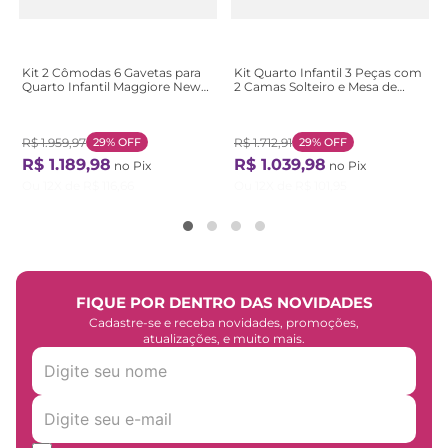
Kit 2 Cômodas 6 Gavetas para
Kit Quarto Infantil 3 Peças com
Quarto Infantil Maggiore New
2 Camas Solteiro e Mesa de
Branco Branco
Cabeceira Athenas Maggiore
Amêndoa Clean Amêndoa
Clean
R$
1
.
959
,
97
29%
OFF
R$
1
.
712
,
91
29%
OFF
R$
1
.
189
,
98
R$
1
.
039
,
98
no Pix
no Pix
Ou
12
X de
R$
116
,
66
Ou
12
X de
R$
101
,
95
FIQUE POR DENTRO DAS NOVIDADES
Cadastre-se e receba novidades, promoções,
atualizações, e muito mais.