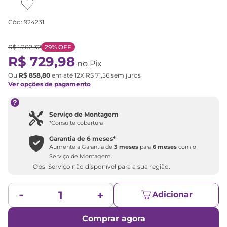
Cód
:
924231
R$
1
.
202
,
32
29%
OFF
R$
729
,
98
no Pix
Ou
R$
858
,
80
em até
12
X
R$
71
,
56
sem juros
Ver opções de pagamento
Serviço de Montagem
*Consulte cobertura
Garantia de
6 meses
*
Aumente a Garantia de
3 meses
para
6 meses
com o
Serviço de Montagem.
Ops! Serviço não disponível para a sua região.
Adicionar
Comprar agora