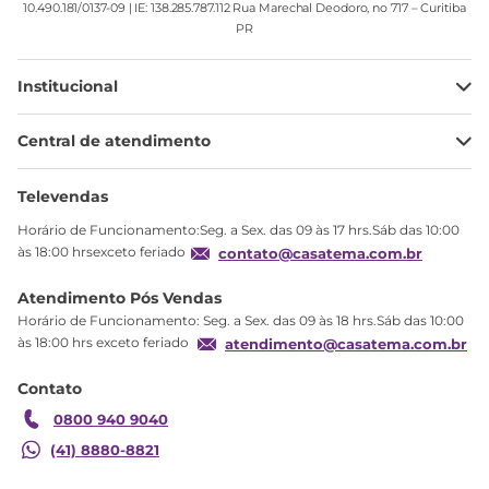
10.490.181/0137-09 | IE: 138.285.787.112 Rua Marechal Deodoro, no 717 – Curitiba
PR
Institucional
Minha Conta
Central de atendimento
Meus pedidos
Ajuda
Sobre Nós
Televendas
Política de privacidade
Horário de Funcionamento:Seg. a Sex. das 09 às 17 hrs.Sáb das 10:00
Produtos Estoque
às 18:00 hrsexceto feriado
contato@casatema.com.br
Segurança
Atendimento Pós Vendas
Troca
Horário de Funcionamento: Seg. a Sex. das 09 às 18 hrs.Sáb das 10:00
Formas de Pagamento
às 18:00 hrs exceto feriado
atendimento@casatema.com.br
Blog CASATEMA
Contato
Garantia
0800 940 9040
(41) 8880-8821
Conjunto Modulado Joy 2 Peças Nicho com 2
R$
4
.
694
,
09