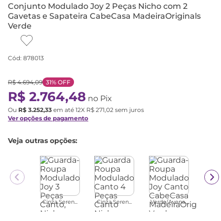
Conjunto Modulado Joy 2 Peças Nicho com 2
Gavetas e Sapateira CabeCasa MadeiraOriginals
Verde
Cód
:
878013
R$
4
.
694
,
09
31%
OFF
R$
2
.
764
,
48
no Pix
Ou
R$
3
.
252
,
33
em até
12
X
R$
271
,
02
sem juros
Ver opções de pagamento
Veja outras opções:
Cinza Seren...
Cinza Seren...
Verde/Avena...