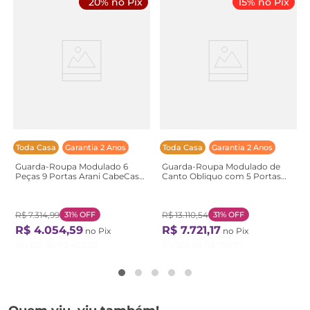
20% no Pix
15% no Pix
Toda Casa
Garantia 2 Anos
Toda Casa
Garantia 2 Anos
Guarda-Roupa Modulado 6
Guarda-Roupa Modulado de
Peças 9 Portas Arani CabeCasa
Canto Obliquo com 5 Portas
MadeiraOriginals
Reflectas Orion CabeCasa
Marrom/Cinamomo
MadeiraOriginals Bege
Cinamomo
Aveia/Reflecta
R$
7
.
314
,
99
31%
OFF
R$
13
.
110
,
54
31%
OFF
R$
4
.
054
,
59
R$
7
.
721
,
17
no Pix
no Pix
Ou
12
X de
R$
422
,
35
Ou
12
X de
R$
756
,
97