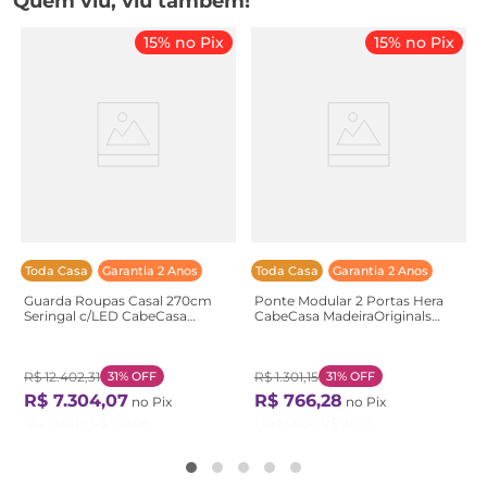
Quem viu, viu também!
15% no Pix
15% no Pix
Toda Casa
Garantia 2 Anos
Toda Casa
Garantia 2 Anos
Guarda Roupas Casal 270cm
Ponte Modular 2 Portas Hera
Seringal c/LED CabeCasa
CabeCasa MadeiraOriginals
MadeiraOriginals
Preto Preto
Marrom/Nogal Nogal
R$
12
.
402
,
31
31%
OFF
R$
1
.
301
,
15
31%
OFF
R$
7
.
304
,
07
R$
766
,
28
no Pix
no Pix
Ou
12
X de
R$
716
,
08
Ou
12
X de
R$
75
,
12