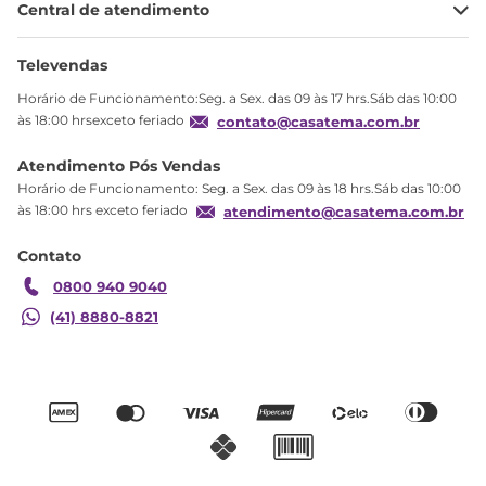
Central de atendimento
Meus pedidos
Ajuda
Sobre Nós
Televendas
Política de privacidade
Horário de Funcionamento:Seg. a Sex. das 09 às 17 hrs.Sáb das 10:00
Produtos Estoque
às 18:00 hrsexceto feriado
contato@casatema.com.br
Segurança
Atendimento Pós Vendas
Troca
Horário de Funcionamento: Seg. a Sex. das 09 às 18 hrs.Sáb das 10:00
Formas de Pagamento
às 18:00 hrs exceto feriado
atendimento@casatema.com.br
Blog CASATEMA
Contato
Garantia
0800 940 9040
(41) 8880-8821