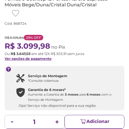
Móveis Bege/Duna/Cristal Duna/Cristal
Cód
:
868724
R$
5
.
105
,
84
29%
OFF
R$
3
.
099
,
98
no Pix
Ou
R$
3
.
647
,
03
em até
12
X
R$
303
,
91
sem juros
Ver opções de pagamento
Serviço de Montagem
*Consulte cobertura
Garantia de
6 meses
*
Aumente a Garantia de
3 meses
para
6 meses
com o
Serviço de Montagem.
Ops! Serviço não disponível para a sua região.
Adicionar